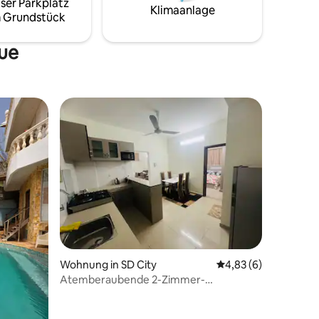
ser Parkplatz
Klimaanlage
 Grundstück
que
 4 Bewertungen
Wohnung in SD City
Durchschnittliche B
4,83 (6)
Atemberaubende 2-Zimmer-
Luxuswohnung in Diamniadio