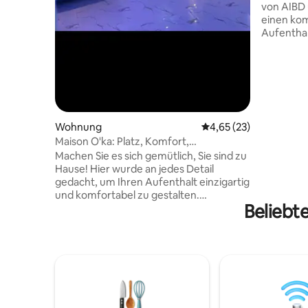
von AIBD und CI
einen kom
Aufentha
Luxus-Stud
Minuten v
Blaise Di
internati
(CICAD),
und der D
moderne u
Wohnung
Durchschnittliche Bew
4,65 (23)
bietet Ihn
Maison O'ka: Platz, Komfort,
sich nach
Entspannung in Diamniadio
Machen Sie es sich gemütlich, Sie sind zu
Ausgestat
Hause! Hier wurde an jedes Detail
Sicheres 
gedacht, um Ihren Aufenthalt einzigartig
und komfortabel zu gestalten.
Beliebt
Einzigartiger Entspannungsbereich
Genießen Sie unsere Veranda mit
Kunstrasen, bequemen Stühlen und
einem Basketballkorb, perfekt für einen
Moment der Entspannung bei einem
Tee. 📍 Strategische Lage in Diamniadio •
Nur wenige Minuten vom Flughafen
AIBD entfernt • In der Nähe des DGID-