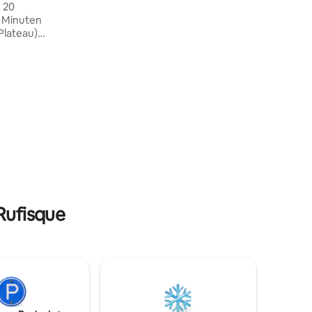
 20
während Ihres Urlaubs zu entdecken
 Minuten
oder sich für ein Wochenende zu
Plateau)
erholen. Diese ruhige Unterkunft bietet
einen erholsamen Aufenthalt für die
t, um
ganze Familie
eitig
zum
über zwei
elles
lles, was
ötigt
 die
wissen.
Rufisque