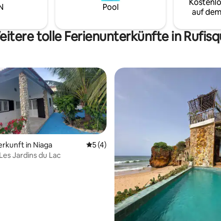
Kostenlo
N
Pool
auf dem
itere tolle Ferienunterkünfte in Rufis
erkunft in Niaga
Durchschnittliche Bewertung: 5 von 5,
5 (4)
Les Jardins du Lac
wertung: 4,8 von 5, 10 Bewertungen