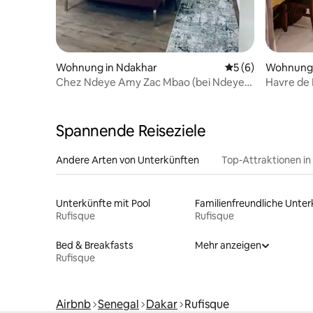
Wohnung in Ndakhar
Durchschnittliche
5 (6)
Wohnung 
Chez Ndeye Amy Zac Mbao (bei Ndeye
Havre de 
Amy Zac Mbao)
Spannende Reiseziele
Andere Arten von Unterkünften
Top-Attraktionen in
Unterkünfte mit Pool
Rufisque
Rufisque
Bed & Breakfasts
Mehr anzeigen
Rufisque
Airbnb
Senegal
Dakar
Rufisque