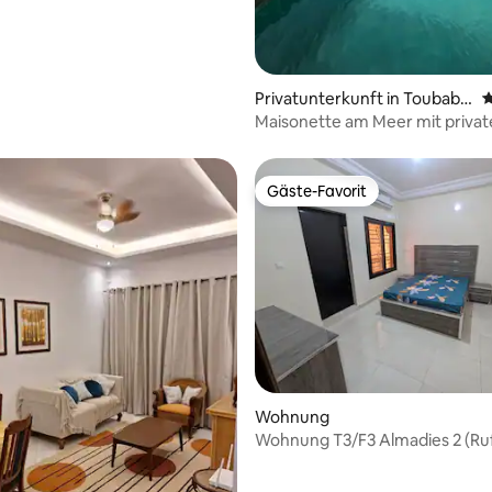
Privatunterkunft in Toubab
D
Dialao
Maisonette am Meer mit priva
Gäste-Favorit
Gäste-Favorit
Wohnung
Wohnung T3/F3 Almadies 2 (Ru