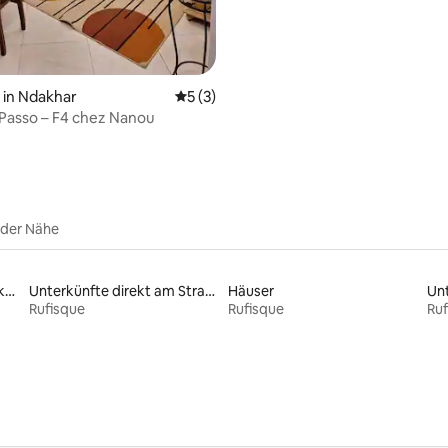
 Bewertung: 5 von 5, 6 Bewertungen
in Ndakhar
Durchschnittliche Bewertung: 5 von 5,
5 (3)
Passo – F4 chez Nanou
 der Nähe
Familienfreundliche Unterkünfte
Unterkünfte direkt am Strand
Häuser
Unt
Rufisque
Rufisque
Ruf