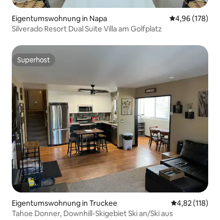
Eigentumswohnung in Napa
Durchschnittli
4,96 (178)
Silverado Resort Dual Suite Villa am Golfplatz
Superhost
Superhost
Eigentumswohnung in Truckee
Durchschnittl
4,82 (118)
Tahoe Donner, Downhill-Skigebiet Ski an/Ski aus