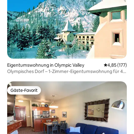
Eigentumswohnung in Olympic Valley
Durchschnittl
4,85 (177)
Olympisches Dorf – 1-Zimmer-Eigentumswohnung für 4
Personen-Kochnische
Gäste-Favorit
Gäste-Favorit