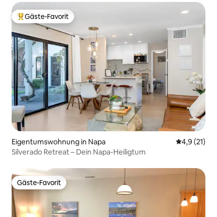
Gäste-Favorit
Beliebter Gäste-Favorit.
Eigentumswohnung in Napa
Durchschnit
4,9 (21)
Silverado Retreat – Dein Napa-Heiligtum
Gäste-Favorit
Gäste-Favorit