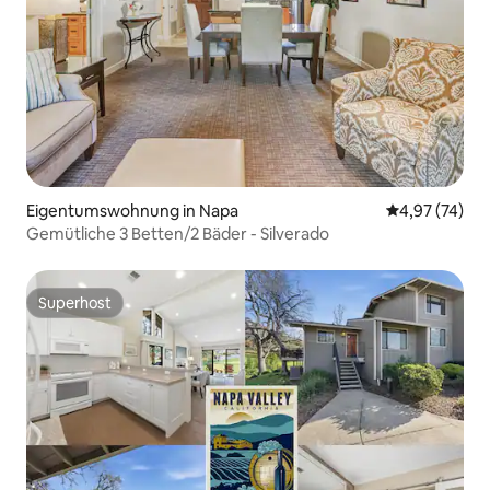
Eigentumswohnung in Napa
Durchschnitt
4,97 (74)
Gemütliche 3 Betten/2 Bäder - Silverado
Superhost
Superhost