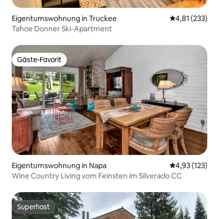
Eigentumswohnung in Truckee
Durchschnittl
4,81 (233)
Tahoe Donner Ski-Apartment
Gäste-Favorit
Gäste-Favorit
Eigentumswohnung in Napa
Durchschnittl
4,93 (123)
Wine Country Living vom Feinsten im Silverado CC
Superhost
Superhost