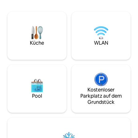
Whirlpool, Sauna, Fitnessraum und
wenige Schritte ent
Parkplatz – mindestens zwei Nächte Wir
Steuern. Markt zu 
bieten auch ein wunderschönes, neu
Esszimmer, Lounge in de
renoviertes Schlafzimmer nebenan an.
Geräte. Luxuriöse,
Und ein zweites mit zwei Schlafzimmern
Bettwäsche von F
über uns eine Etage .. wenn du an
Kingsize-Bett. Ge
zusätzlichen interessiert bist oder wenn
Sterne-Hotel. Rok
dieses nicht mehr verfügbar ist. Als
Entspanne dich od
Küche
WLAN
Gastgeber stehen wir dir rund um die
Gelände! La-Z-Bo
Uhr zur Verfügung, um dir zu helfen und
Schlafsofa, Aug. 
Fragen zu beantworten.
Kostenlose L2-EV-
Nähe.
Kostenloser
Pool
Parkplatz auf dem
Grundstück