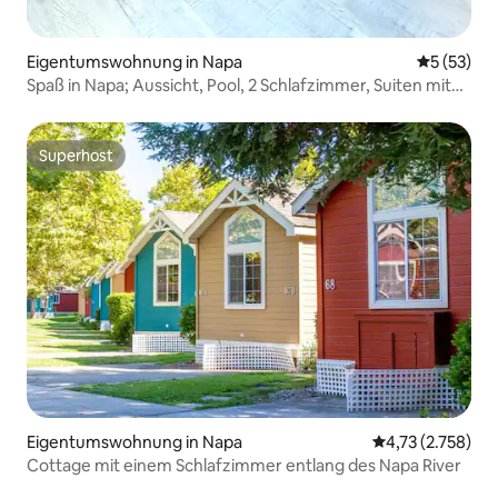
Eigentumswohnung in Napa
Durchschn
5 (53)
Spaß in Napa; Aussicht, Pool, 2 Schlafzimmer, Suiten mit
Kingsize-Betten @ Silverado
Superhost
Superhost
Eigentumswohnung in Napa
Durchschnittlic
4,73 (2.758)
Cottage mit einem Schlafzimmer entlang des Napa River