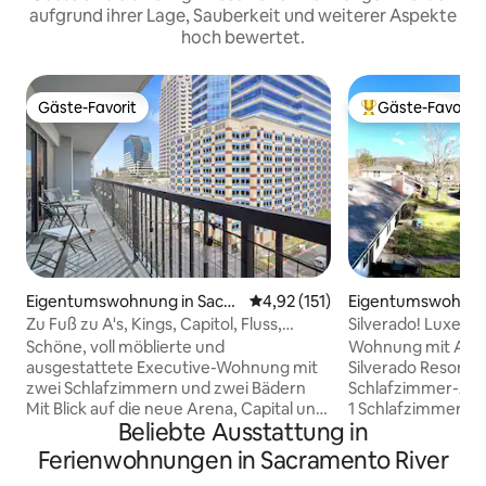
aufgrund ihrer Lage, Sauberkeit und weiterer Aspekte
hoch bewertet.
Gäste-Favorit
Gäste-Favorit
Gäste-Favorit
Beliebter Gäste-F
Eigentumswohnung in Sacra
Durchschnittliche Bewertung: 
4,92 (151)
Eigentumswohnun
mento
a
Zu Fuß zu A's, Kings, Capitol, Fluss,
Silverado! Luxe Ki
kostenlose Parkplätze
Balkon
Schöne, voll möblierte und
Wohnung mit Auss
ausgestattete Executive-Wohnung mit
Silverado Resort, 
zwei Schlafzimmern und zwei Bädern
Schlafzimmer-Apar
Mit Blick auf die neue Arena, Capital und
1 Schlafzimmer, 6
Beliebte Ausstattung in
Raley Field Scoreboard. In einem
seltenem Bergbli
abgeschlossenen, sicheren Hochhaus
und Esszimmer.
Ferienwohnungen in Sacramento River
Alles zu Fuß erreichbar ... Pool,
Eigentumswohnung