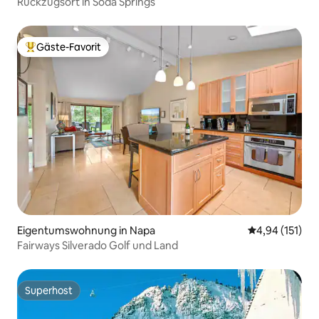
Rückzugsort in Soda Springs
Gäste-Favorit
Beliebter Gäste-Favorit.
Eigentumswohnung in Napa
Durchschnittl
4,94 (151)
Fairways Silverado Golf und Land
Superhost
Superhost