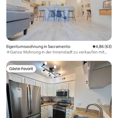
Eigentumswohnung in Sacramento
Durchschnittl
4,86 (63)
𖤓Ganze Wohnung in der Innenstadt zu verkaufen mit
Küche Garage W/D
Gäste-Favorit
Gäste-Favorit