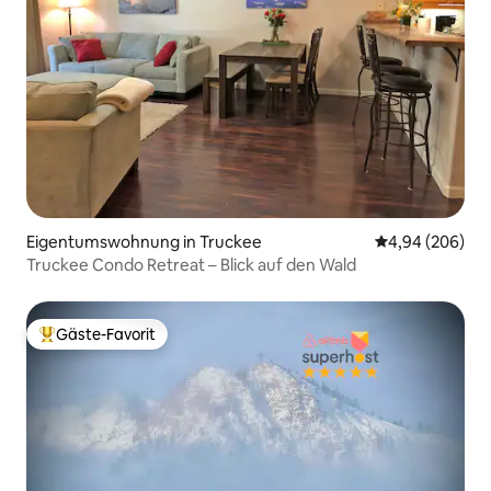
Eigentumswohnung in Truckee
Durchschnittli
4,94 (206)
Truckee Condo Retreat – Blick auf den Wald
Gäste-Favorit
Beliebter Gäste-Favorit.