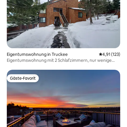
Eigentumswohnung in Truckee
Durchschnittl
4,91 (123)
Eigentumswohnung mit 2 Schlafzimmern, nur wenige
Schritte von den Liften entfernt!
Gäste-Favorit
Gäste-Favorit