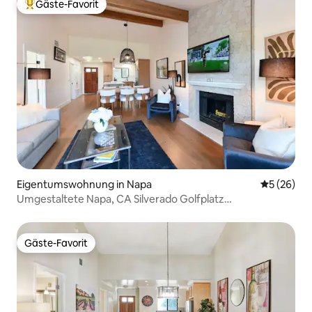
Gäste-Favorit
Beliebter Gäste-Favorit.
Eigentumswohnung in Napa
Durchschni
5 (26)
Umgestaltete Napa, CA Silverado Golfplatz
Eigentumswohnung
Gäste-Favorit
Gäste-Favorit