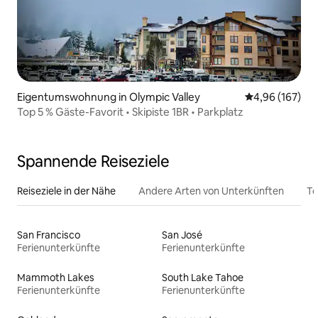
Eigentumswohnung in Olympic Valley
Durchschnittli
4,96 (167)
Top 5 % Gäste-Favorit • Skipiste 1BR • Parkplatz
Spannende Reiseziele
Reiseziele in der Nähe
Andere Arten von Unterkünften
To
San Francisco
San José
Ferienunterkünfte
Ferienunterkünfte
Mammoth Lakes
South Lake Tahoe
Ferienunterkünfte
Ferienunterkünfte