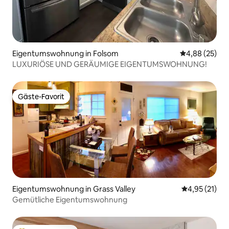
Eigentumswohnung in Folsom
Durchschnittl
4,88 (25)
LUXURIÖSE UND GERÄUMIGE EIGENTUMSWOHNUNG!
Gäste-Favorit
Gäste-Favorit
Eigentumswohnung in Grass Valley
Durchschnitt
4,95 (21)
Gemütliche Eigentumswohnung