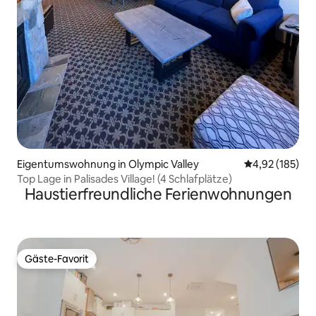
Eigentumswohnung in Olympic Valley
Durchschnittl
4,92 (185)
Top Lage in Palisades Village! (4 Schlafplätze)
Haustierfreundliche Ferienwohnungen
Gäste-Favorit
Gäste-Favorit