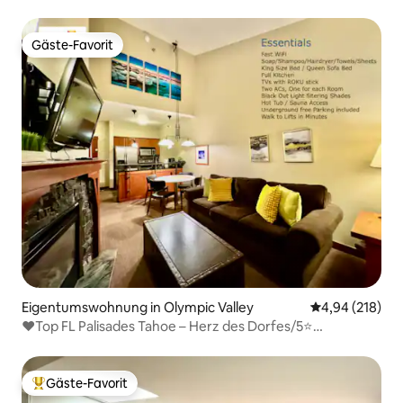
Gäste-Favorit
Gäste-Favorit
Eigentumswohnung in Olympic Valley
Durchschnittli
4,94 (218)
❤️Top FL Palisades Tahoe – Herz des Dorfes/5⭐
Gastgeber
Gäste-Favorit
Beliebter Gäste-Favorit.