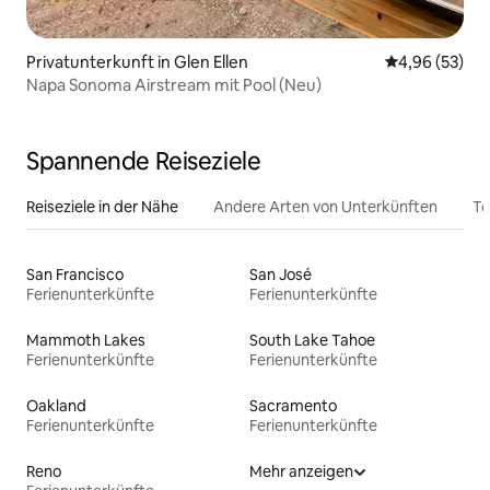
Privatunterkunft in Glen Ellen
Durchschnittl
4,96 (53)
Napa Sonoma Airstream mit Pool (Neu)
Spannende Reiseziele
Reiseziele in der Nähe
Andere Arten von Unterkünften
To
San Francisco
San José
Ferienunterkünfte
Ferienunterkünfte
Mammoth Lakes
South Lake Tahoe
Ferienunterkünfte
Ferienunterkünfte
Oakland
Sacramento
Ferienunterkünfte
Ferienunterkünfte
Reno
Mehr anzeigen