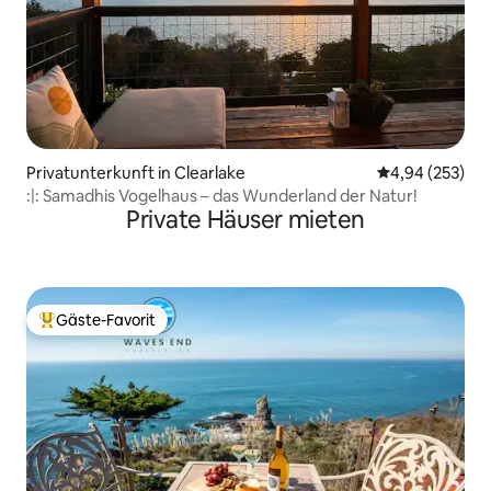
Privatunterkunft in Clearlake
Durchschnittli
4,94 (253)
:|: Samadhis Vogelhaus – das Wunderland der Natur!
Private Häuser mieten
Gäste-Favorit
Beliebter Gäste-Favorit.