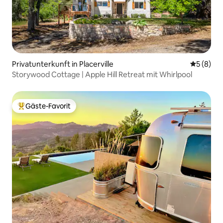
Privatunterkunft in Placerville
Durchschn
5 (8)
Storywood Cottage | Apple Hill Retreat mit Whirlpool
Gäste-Favorit
Beliebter Gäste-Favorit.