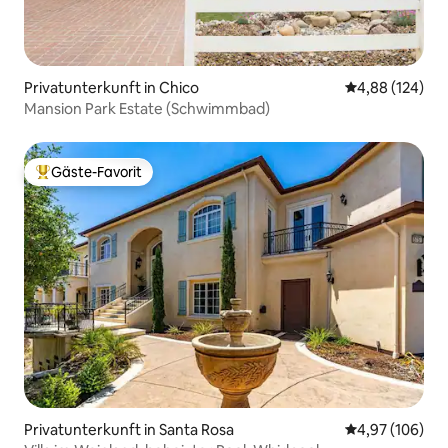
Privatunterkunft in Chico
Durchschnittli
4,88 (124)
Mansion Park Estate (Schwimmbad)
Gäste-Favorit
Beliebter Gäste-Favorit.
Privatunterkunft in Santa Rosa
Durchschnittli
4,97 (106)