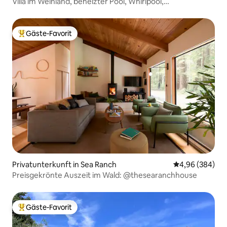
Villa im Weinland, beheizter Pool, Whirlpool,
Obergeschoss
Gäste-Favorit
Beliebter Gäste-Favorit.
Privatunterkunft in Sea Ranch
Durchschnittli
4,96 (384)
Preisgekrönte Auszeit im Wald: @thesearanchhouse
Gäste-Favorit
Beliebter Gäste-Favorit.