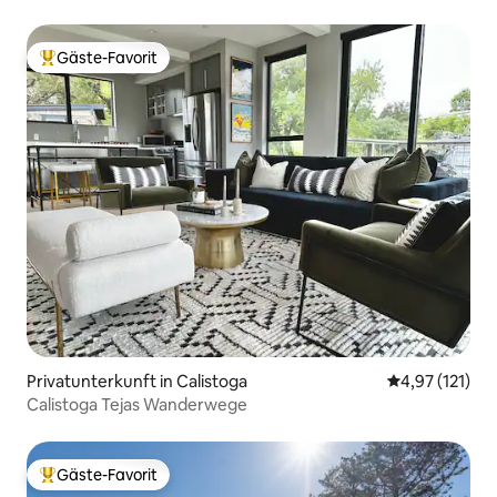
25 Weingüter
Gäste-Favorit
Beliebter Gäste-Favorit.
Privatunterkunft in Calistoga
Durchschnittl
4,97 (121)
Calistoga Tejas Wanderwege
Gäste-Favorit
Beliebter Gäste-Favorit.