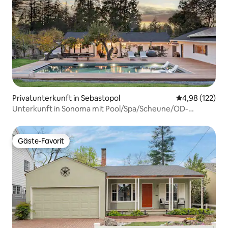
Privatunterkunft in Sebastopol
Durchschnittl
4,98 (122)
Unterkunft in Sonoma mit Pool/Spa/Scheune/OD-
Küche/Obstgarten
Gäste-Favorit
Gäste-Favorit