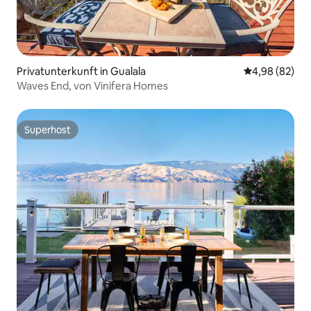
Privatunterkunft in Gualala
Durchschnittl
4,98 (82)
Waves End, von Vinifera Homes
Superhost
Superhost