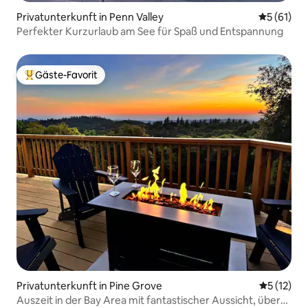
Privatunterkunft in Penn Valley
Durchschn
5 (61)
Perfekter Kurzurlaub am See für Spaß und Entspannung
Gäste-Favorit
Beliebter Gäste-Favorit.
Privatunterkunft in Pine Grove
Durchschn
5 (12)
Auszeit in der Bay Area mit fantastischer Aussicht, über