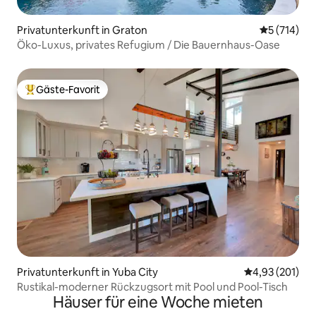
Privatunterkunft in Graton
Durchschni
5 (714)
Öko-Luxus, privates Refugium / Die Bauernhaus-Oase
Gäste-Favorit
Beliebter Gäste-Favorit.
Privatunterkunft in Yuba City
Durchschnittl
4,93 (201)
Rustikal-moderner Rückzugsort mit Pool und Pool-Tisch
Häuser für eine Woche mieten