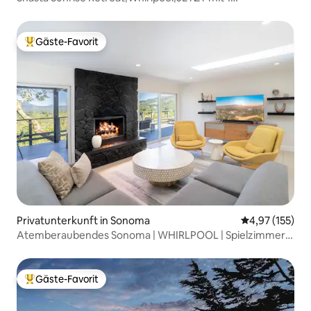
Übernachtung!
Gäste-Favorit
Beliebter Gäste-Favorit.
Privatunterkunft in Sonoma
Durchschnittl
4,97 (155)
Atemberaubendes Sonoma | WHIRLPOOL | Spielzimmer |
Schlafplätze für 6
Gäste-Favorit
Beliebter Gäste-Favorit.