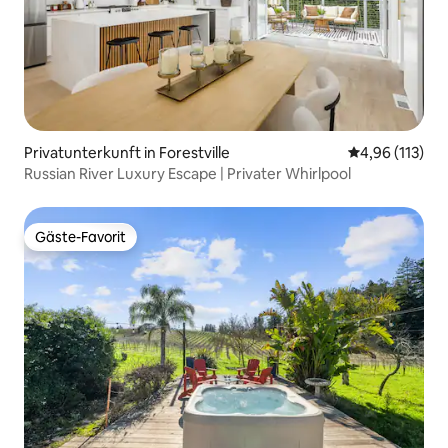
Privatunterkunft in Forestville
Durchschnittl
4,96 (113)
Russian River Luxury Escape | Privater Whirlpool
Gäste-Favorit
Gäste-Favorit