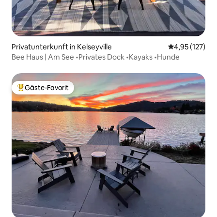
Privatunterkunft in Kelseyville
Durchschnittl
4,95 (127)
Bee Haus | Am See •Privates Dock •Kayaks •Hunde
Gäste-Favorit
Beliebter Gäste-Favorit.