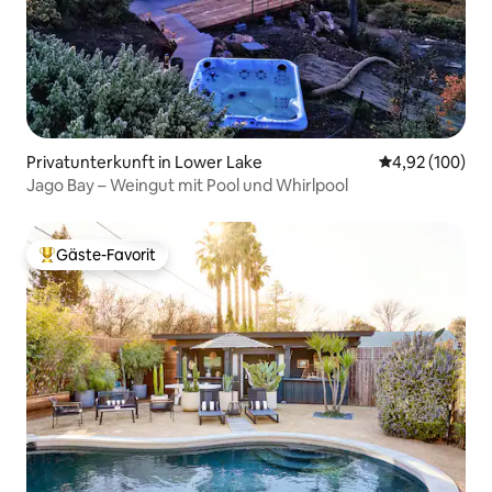
Privatunterkunft in Lower Lake
Durchschnittli
4,92 (100)
Jago Bay – Weingut mit Pool und Whirlpool
Gäste-Favorit
Beliebter Gäste-Favorit.