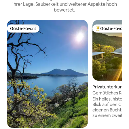
ihrer Lage, Sauberkeit und weiterer Aspekte hoch
bewertet.
Gäste-Favorit
Gäste-Favorit
Gäste-Favorit
Beliebter Gäste-F
Privatunterkunft i
ake
Gemütliches Refu
Wanderwege & St
Ein helles, histor
Blick auf den Clear
eigenen Bucht am
zu einem zweite
genutzten Strand 
Panoramablick, p