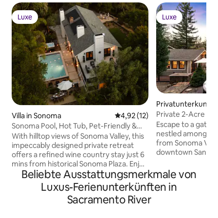
Luxe
Luxe
Luxe
Luxe
Privatunterkunft i
Private 2-Acre So
Villa in Sonoma
Durchschnittliche Bewertung: 
4,92 (12)
Hot Tub
Escape to a gated 
Sonoma Pool, Hot Tub, Pet-Friendly &
nestled among peac
Views!
With hilltop views of Sonoma Valley, this
from Sonoma Valle
impeccably designed private retreat
downtown Santa Ro
offers a refined wine country stay just 6
tub, enjoy expansi
mins from historical Sonoma Plaza. Enjoy
play area, and co
Beliebte Ausstattungsmerkmale von
a new heated pool & spa, rooftop deck,
find in Wine Count
game room with pool table, and
Luxus-Ferienunterkünften in
wineries, hot sprin
fireplaces throughout. Pet-friendly and
Sacramento River
and redwood forest
ideal for weekends that blend relaxation,
with shopping, di
connection, and indulgence. It’s the
conveniences just