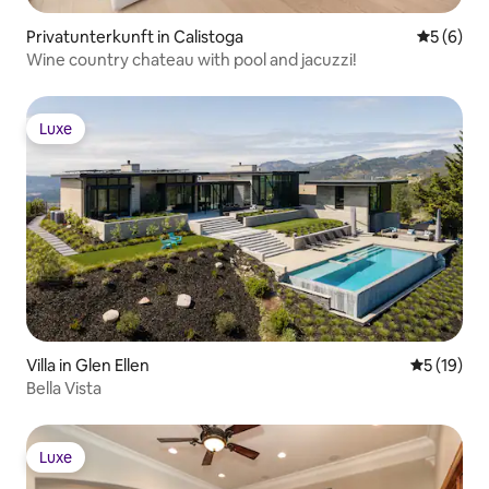
Privatunterkunft in Calistoga
Durchschn
5 (6)
Wine country chateau with pool and jacuzzi!
Luxe
Luxe
Villa in Glen Ellen
Durchschn
5 (19)
Bella Vista
Luxe
Luxe