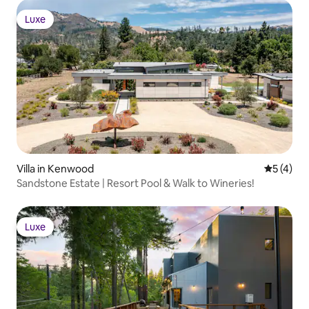
Luxe
Luxe
Villa in Kenwood
Durchsch
5 (4)
Sandstone Estate | Resort Pool & Walk to Wineries!
Luxe
Luxe