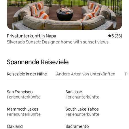
Privatunterkunft in Napa
Durchschn
5 (33)
Silverado Sunset: Designer home with sunset views
Spannende Reiseziele
Reiseziele in der Nähe
Andere Arten von Unterkünften
To
San Francisco
San José
Ferienunterkünfte
Ferienunterkünfte
Mammoth Lakes
South Lake Tahoe
Ferienunterkünfte
Ferienunterkünfte
Oakland
Sacramento