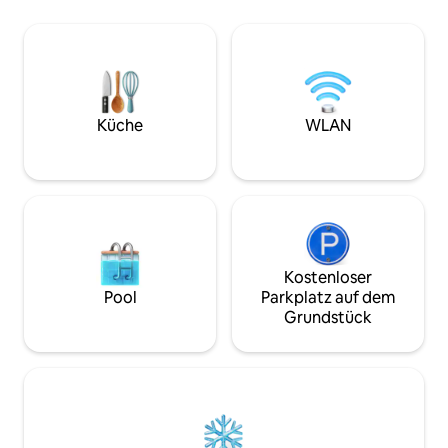
perfect location to disappear from it all
Perfect for Wine 
or take in all the adventures that
wedding weekends
Sonoma and Napa Valley wine country
staycations.
offer. TVR25-0142/LIC25-0595/TOT 2294
Küche
WLAN
Kostenloser
Pool
Parkplatz auf dem
Grundstück