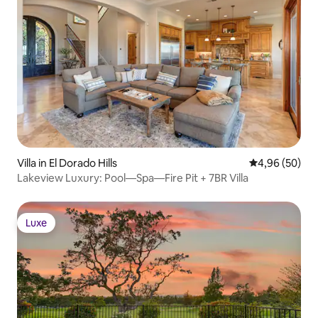
Villa in El Dorado Hills
Durchschnittl
4,96 (50)
Lakeview Luxury: Pool—Spa—Fire Pit + 7BR Villa
Luxe
Luxe