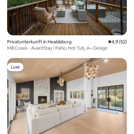
Privatunterkunft in Healdsburg
Durchschnit
4,9 (52)
Mill Creek - AvantStay | Patio, Hot Tub, A+ Design
Luxe
Luxe