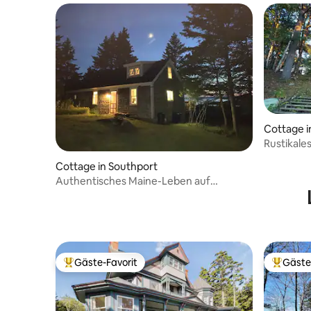
Cottage 
Rustikal
Cottage in Southport
Authentisches Maine-Leben auf
Southport Island
Gäste-Favorit
Gäste
Beliebter Gäste-Favorit.
Beliebte