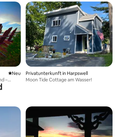
21 Bewertungen
Neue Unterkunft
Neu
Privatunterkunft in Harpswell
nd –
Moon Tide Cottage am Wasser!
d