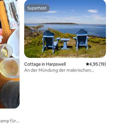
Superhost
Superhost
10 Bewertungen
Cottage in Harpswell
Durchschnittliche Be
4,95 (19)
An der Mündung der malerischen
Mackerel Cove gelegen!
amp für