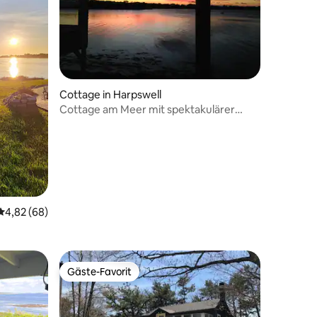
34 Bewertungen
Cottage in Harpswell
Cottage am Meer mit spektakulärer
Aussicht
Durchschnittliche Bewertung: 4,82 von 5, 68 Bewertungen
4,82 (68)
Gäste-Favorit
Gäste-Favorit