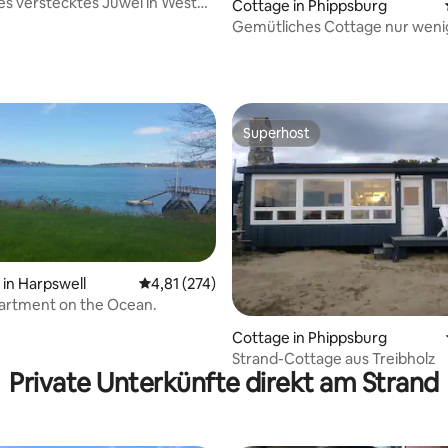
es verstecktes Juwel in West
Cottage in Phippsburg
ne.
Gemütliches Cottage nur weni
Schritte vom Sandstrand von M
entfernt
Superhost
Superhost
in Harpswell
Durchschnittliche Bewertung: 4,81 von 5, 2
4,81 (274)
artment on the Ocean.
ertung: 4,87 von 5, 63 Bewertungen
Cottage in Phippsburg
Strand-Cottage aus Treibholz
Private Unterkünfte direkt am Strand