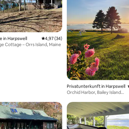
Bewertung: 5 von 5, 10 Bewertungen
e in Harpswell
Durchschnittliche Bewertung: 4,97 von 5, 
4,97 (34)
e Cottage – Orrs Island, Maine
Privatunterkunft in Harpswell
Orchid Harbor, Bailey Island
3 Schlafzimmer