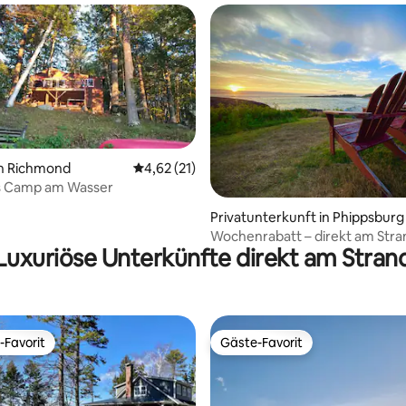
in Richmond
Durchschnittliche Bewertung: 4,62 von 5, 
4,62 (21)
es Camp am Wasser
Privatunterkunft in Phippsburg
Wochenrabatt – direkt am Stra
Luxuriöse Unterkünfte direkt am Stran
rustikales Ferienhaus
-Favorit
Gäste-Favorit
r Gäste-Favorit.
Gäste-Favorit