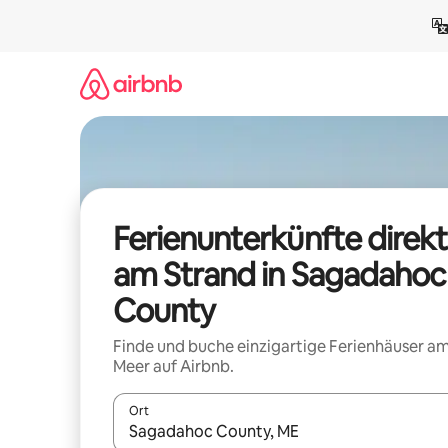
Zu
Inhalten
springen
Ferienunterkünfte direkt
am Strand in Sagadahoc
County
Finde und buche einzigartige Ferienhäuser a
Meer auf Airbnb.
Ort
Wenn Ergebnisse verfügbar sind, navigiere mit d