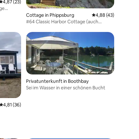
Durchschnittliche Bewertung: 4,87 von 5, 23 Bewertungen
4,87 (23)
ge
aine
Cottage in Phippsburg
Durchschnittliche Be
4,88 (43)
#64 Classic Harbor Cottage (auch
bekannt als „Outlook“)
Privatunterkunft in Boothbay
Sei im Wasser in einer schönen Bucht
74 Bewertungen
Durchschnittliche Bewertung: 4,81 von 5, 36 Bewertungen
4,81 (36)