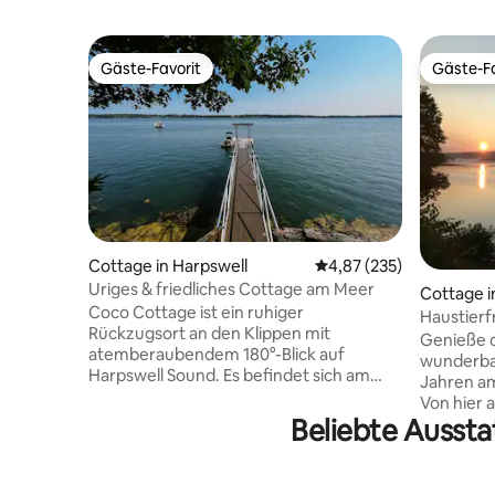
Gäste-Favorit
Gäste-Fa
Gäste-Favorit
Gäste-Fa
Cottage in Harpswell
Durchschnittliche Bewe
4,87 (235)
Uriges & friedliches Cottage am Meer
Cottage i
Coco Cottage ist ein ruhiger
Haustierf
Rückzugsort an den Klippen mit
Angelausr
Genieße d
atemberaubendem 180°-Blick auf
wunderba
Harpswell Sound. Es befindet sich am
Jahren am
Ende einer Privatstraße und ist perfekt
Von hier a
für einen Designerurlaub oder einen
Beliebte Aussta
Popham Be
Familienurlaub. Drei Schlafzimmer – zwei
Leichtigkeit. Besuche d
mit Queensize-Betten, plus eine
Maritime 
Kombination aus Zweibettzimmer/Büro
Schiffe“.