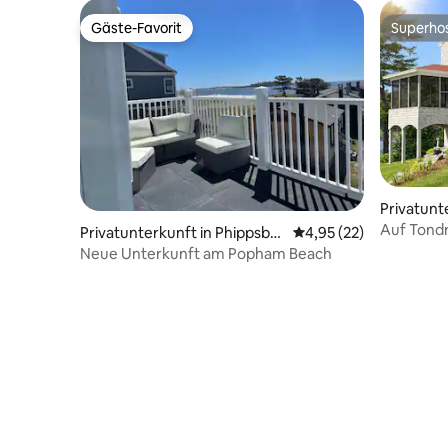
Gäste-Favorit
Superho
Gäste-Favorit
Superho
Privatunt
Auf Tondr
Privatunterkunft in Phippsbur
Durchschnittliche Bew
4,95 (22)
g
Neue Unterkunft am Popham Beach