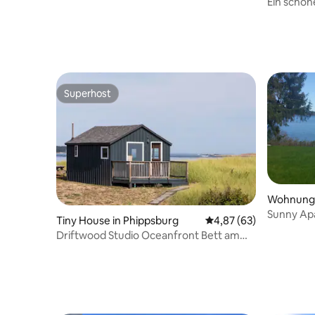
Ein schön
Bath, Mai
Superhost
Superhost
Wohnung 
Sunny Ap
Tiny House in Phippsburg
Durchschnittliche Bew
4,87 (63)
Driftwood Studio Oceanfront Bett am
Strand.