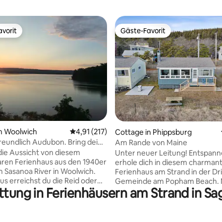
vorit
Gäste-Favorit
vorit
Gäste-Favorit
rtung: 4,87 von 5, 235 Bewertungen
n Woolwich
Durchschnittliche Bewertung: 4,91 von 5, 2
4,91 (217)
Cottage in Phippsburg
reundlich Audubon. Bring deine
Am Rande von Maine
üstung mit!
ie Aussicht von diesem
Unter neuer Leitung! Entspann
ren Ferienhaus aus den 1940er
erhole dich in diesem charman
 Sasanoa River in Woolwich.
Ferienhaus am Strand in der Dr
us erreichst du die Reid oder
Gemeinde am Popham Beach. 
ttung in Ferienhäusern am Strand in 
ach State Parks mit
wenige Schritte vom Sand entf
as Maine
bietet dieser gemütliche Rück
Museum in Bath, der „Stadt der
einen atemberaubenden Meerb
 Fahre nach Portland, um abends
darunter 2 Leuchttürme. Perfe