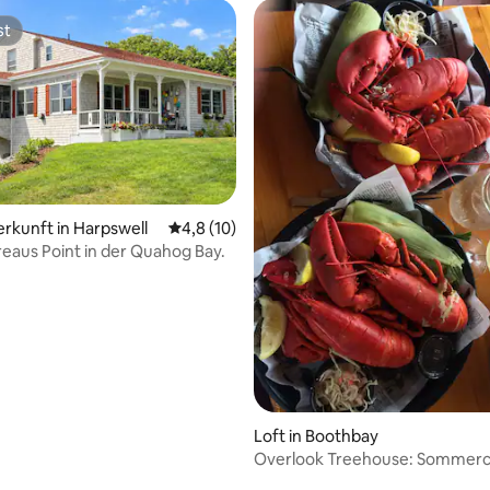
st
st
erkunft in Harpswell
Durchschnittliche Bewertung: 4,8 von 5, 
4,8 (10)
eaus Point in der Quahog Bay.
ertung: 4,95 von 5, 22 Bewertungen
Loft in Boothbay
Overlook Treehouse: Sommerc
Erwachsene!!