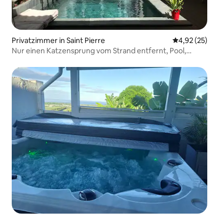
Privatzimmer in Saint Pierre
Durchschnitt
4,92 (25)
Nur einen Katzensprung vom Strand entfernt, Pool,
Rooftop, #Komfort