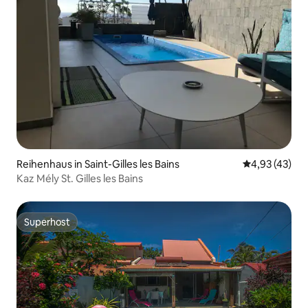
Reihenhaus in Saint-Gilles les Bains
Durchschnitt
4,93 (43)
Kaz Mély St. Gilles les Bains
Superhost
Superhost