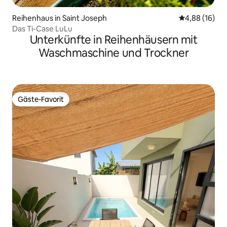
Reihenhaus in Saint Joseph
Durchschnitt
4,88 (16)
Das Ti-Case LuLu
Unterkünfte in Reihenhäusern mit
Waschmaschine und Trockner
Gäste-Favorit
Gäste-Favorit