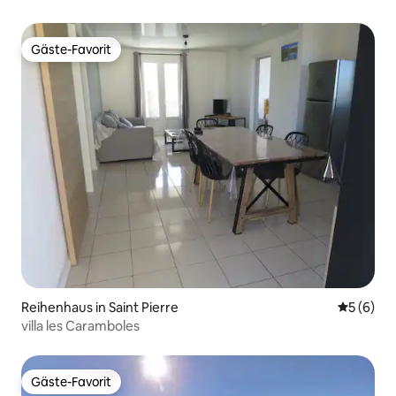
Gäste-Favorit
Gäste-Favorit
Reihenhaus in Saint Pierre
Durchschn
5 (6)
villa les Caramboles
Gäste-Favorit
Gäste-Favorit