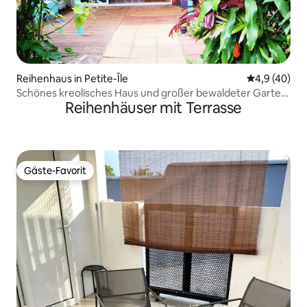
Reihenhaus in Petite-Île
Durchschnit
4,9 (40)
Schönes kreolisches Haus und großer bewaldeter Garten
Reihenhäuser mit Terrasse
mit Meerblick
Gäste-Favorit
Gäste-Favorit