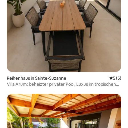
Reihenhaus in Sainte-Suzanne
Durchsch
5 (5)
Villa Arum: beheizter privater Pool, Luxus im tropischen
Stil