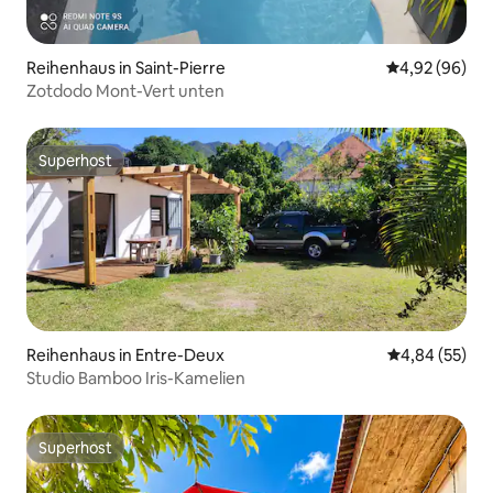
Reihenhaus in Saint-Pierre
Durchschnittl
4,92 (96)
Zotdodo Mont-Vert unten
Superhost
Superhost
Reihenhaus in Entre-Deux
Durchschnittl
4,84 (55)
Studio Bamboo Iris-Kamelien
Superhost
Superhost