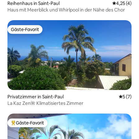
Reihenhaus in Saint-Paul
Durchschnit
4,25 (4)
Haus mit Meerblick und Whirlpool in der Nähe des Chor
Gäste-Favorit
Gäste-Favorit
Privatzimmer in Saint-Paul
Durchsch
5 (7)
La Kaz Zen🌺 Klimatisiertes Zimmer
Gäste-Favorit
Beliebter Gäste-Favorit.