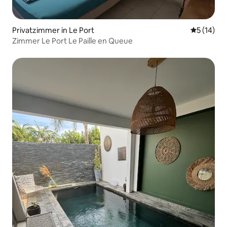
Privatzimmer in Le Port
Durchschn
5 (14)
Zimmer Le Port Le Paille en Queue