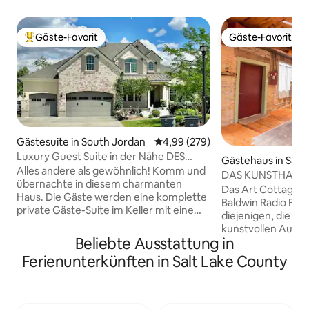
Gäste-Favorit
Gäste-Favorit
Beliebter Gäste-Favorit.
Gäste-Favorit
Gästesuite in South Jordan
Durchschnittliche Bewertung: 4
4,99 (279)
Luxury Guest Suite in der Nähe DES
Gästehaus in Salt 
EXPO CENTERS/der SKIGEBIETE
Alles andere als gewöhnlich! Komm und
y
DAS KUNSTHAUS IN
übernachte in diesem charmanten
Baldwin Radio Fac
Das Art Cottage in
Haus. Die Gäste werden eine komplette
Baldwin Radio Fact
private Gäste-Suite im Keller mit einem
diejenigen, die e
privaten Eingang, 2 Schlafzimmern (1
kunstvollen Aufent
Kingsize-Bett, 1 Doppelbett), 1
Beliebte Ausstattung in
Abenteuer, Gesch
Badezimmer, einer voll ausgestatteten
Urlaub suchen. Die
Ferienunterkünften in Salt Lake County
Küche, Familien- und Essbereichen,
30 Minuten von Sk
Google Fiber WLAN, 58-Zoll-HD-ROKU-
vom Stadtzentrum,
Fernseher und Sling-TV-
von einem Park, e
Programmierung sowie eine private
Yoga-Studio und ei