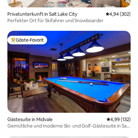
Privatunterkunft in Salt Lake City
Durchschnittli
4,94 (302)
Perfekter Ort für Skifahrer und Snowboarder
Gäste-Favorit
Beliebter Gäste-Favorit.
Gästesuite in Midvale
Durchschnittl
4,99 (132)
Gemütliche und moderne Ski- und Golf-Gästesuite in Salt
Lake