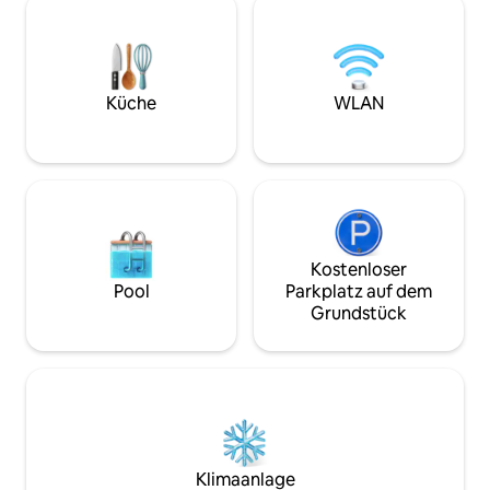
Waschküche für deine Nutzung
entfernt. Dieses 
genießen. Nur 5 Minuten vom South
war einst eine Fab
Towne Expo Center, 20 Minuten vom
gelegenen Mill Cr
Flughafen und 30 Minuten von den
wurde, und produz
Skigebieten entfernt. Sie werden diesen
Kopfhörer der Welt
Küche
WLAN
einladenden Raum für sein luxuriöses,
Kunstateliers umg
cottageartiges Gefühl lieben.
Malerei, Glas, Tisc
mehr.
Kostenloser
Pool
Parkplatz auf dem
Grundstück
Klimaanlage