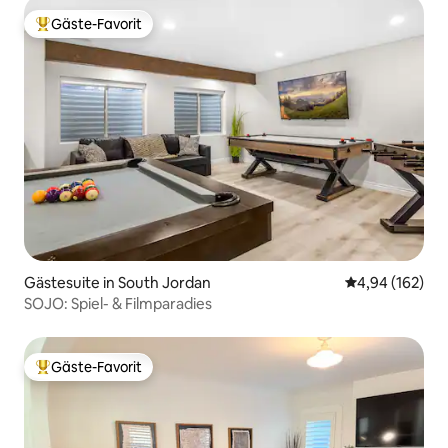
Gäste-Favorit
Beliebter Gäste-Favorit.
Gästesuite in South Jordan
Durchschnittli
4,94 (162)
SOJO: Spiel- & Filmparadies
Gäste-Favorit
Beliebter Gäste-Favorit.