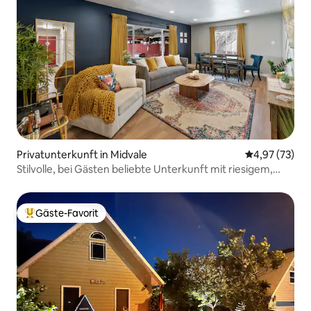
Privatunterkunft in Midvale
Durchschnitt
4,97 (73)
Stilvolle, bei Gästen beliebte Unterkunft mit riesigem,
eingezäuntem Garten und Aussicht!
Gäste-Favorit
Beliebter Gäste-Favorit.