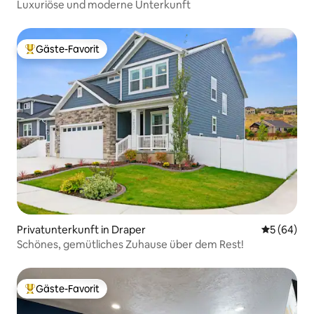
Luxuriöse und moderne Unterkunft
Gäste-Favorit
Beliebter Gäste-Favorit.
Privatunterkunft in Draper
Durchschni
5 (64)
Schönes, gemütliches Zuhause über dem Rest!
Gäste-Favorit
Beliebter Gäste-Favorit.