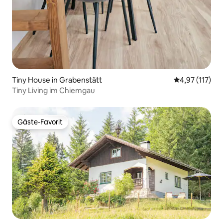
Tiny House in Grabenstätt
Durchschnittl
4,97 (117)
Tiny Living im Chiemgau
Gäste-Favorit
Gäste-Favorit