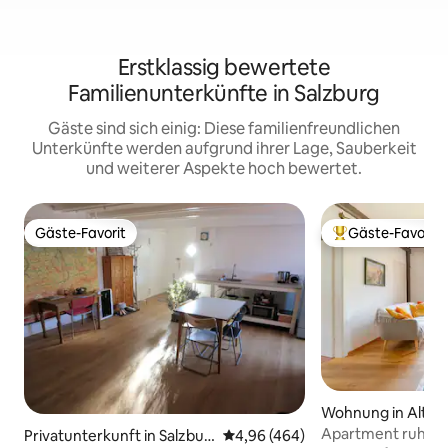
Erstklassig bewertete
Familienunterkünfte in Salzburg
Gäste sind sich einig: Diese familienfreundlichen
Unterkünfte werden aufgrund ihrer Lage, Sauberkeit
und weiterer Aspekte hoch bewertet.
Gäste-Favorit
Gäste-Favorit
Gäste-Favorit
Beliebter Gäste-F
Wohnung in Altst
Apartment ruhig &
Privatunterkunft in Salzbur
Durchschnittliche Bewertung: 4
4,96 (464)