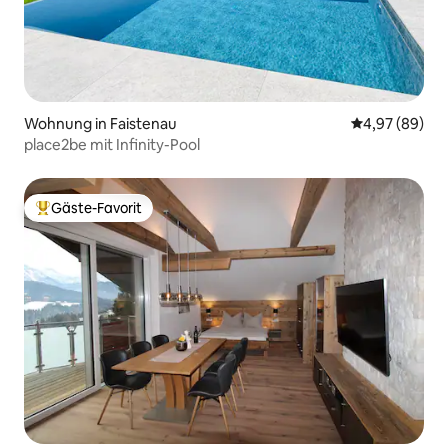
Wohnung in Faistenau
Durchschnittl
4,97 (89)
place2be mit Infinity-Pool
Gäste-Favorit
Beliebter Gäste-Favorit.