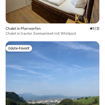
Chalet in Pfarrwerfen
Durchsch
5 (3)
Chalet in trauter Zweisamkeit mit Whirlpool
Gäste-Favorit
Gäste-Favorit