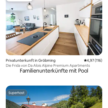
Gäste-Favorit
Privatunterkunft in Gröbming
Durchschnittl
4,97 (116)
Die Frida von Da Alois Alpine Premium Apartments
Familienunterkünfte mit Pool
Superhost
Superhost