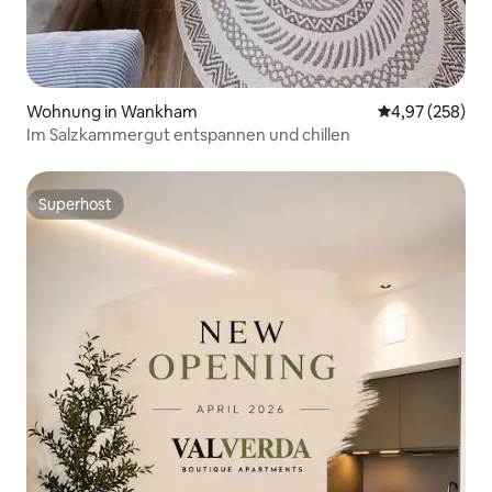
Wohnung in Wankham
Durchschnittli
4,97 (258)
Im Salzkammergut entspannen und chillen
Superhost
Superhost