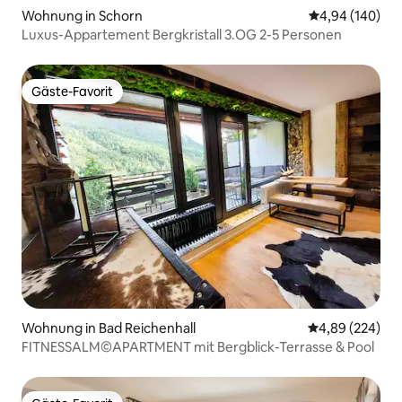
Wohnung in Schorn
Durchschnittli
4,94 (140)
Luxus-Appartement Bergkristall 3.OG 2-5 Personen
Gäste-Favorit
Gäste-Favorit
Wohnung in Bad Reichenhall
Durchschnittli
4,89 (224)
FITNESSALM©APARTMENT mit Bergblick-Terrasse & Pool