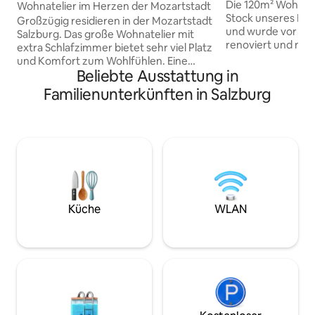
wunderbare Aussi
g
Die 120m² Wohnung
Wohnatelier im Herzen der Mozartstadt
Stock unseres Hau
Großzügig residieren in der Mozartstadt
und wurde vor nich
Salzburg. Das große Wohnatelier mit
renoviert und neu e
extra Schlafzimmer bietet sehr viel Platz
für bis zu 6 Gäste
und Komfort zum Wohlfühlen. Eine
über 3 Schlafräum
Beliebte Ausstattung in
ruhige Insel in der Nähe zur Altstadt.
Waschbecken im Z
Genießen Sie das reichhaltige
Familienunterkünften in Salzburg
(einmal Bad/WC, 
Kulturangebot direkt vor ihrer Türe! Die
Waschmaschine), 
Altstadt ist in 20 min fußläufig
große Küche (Woh
erreichbar. Bushaltestelle: 2 min.
Kabel-TV) und noc
Flughafen und Bahnhof: 10 min(Taxi)
Aufenthaltsraum m
Öffi-Tickets für Salzburg inklusive.
Balkon beim Schl
(Guest Mobility Ticket) Die Ortstaxe inkl.
Hauptwohnung ist k
Salzburg mobilityticket ist im Preis
enthalten.
Küche
WLAN