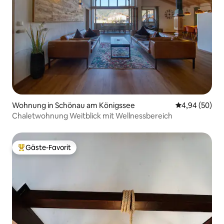
Wohnung in Schönau am Königssee
Durchschnittl
4,94 (50)
Chaletwohnung Weitblick mit Wellnessbereich
Gäste-Favorit
Beliebter Gäste-Favorit.