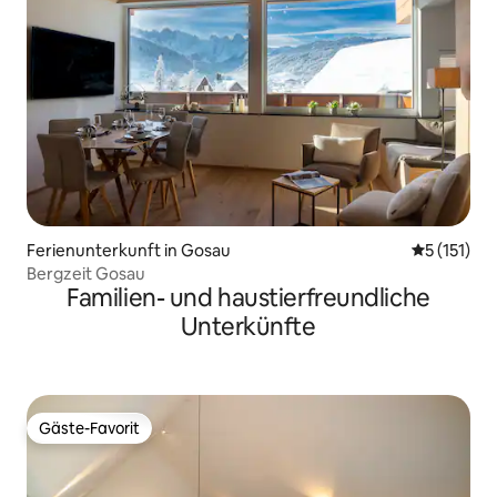
Ferienunterkunft in Gosau
Durchschni
5 (151)
Bergzeit Gosau
Familien- und haustierfreundliche
Unterkünfte
Gäste-Favorit
Gäste-Favorit