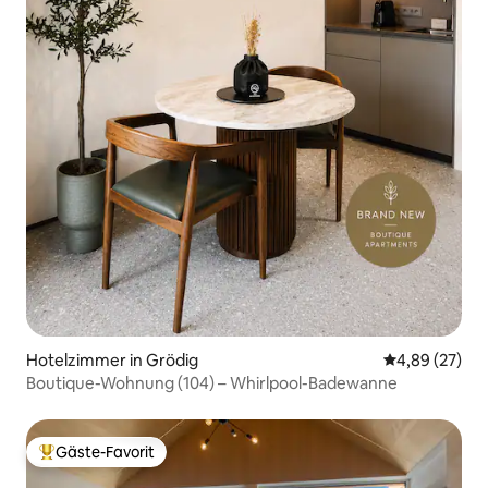
Hotelzimmer in Grödig
Durchschnittl
4,89 (27)
Boutique-Wohnung (104) – Whirlpool-Badewanne
Gäste-Favorit
Beliebter Gäste-Favorit.