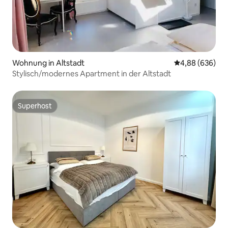
Wohnung in Altstadt
Durchschnittli
4,88 (636)
Stylisch/modernes Apartment in der Altstadt
Superhost
Superhost