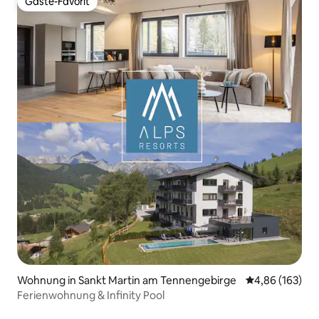
Gäste-Favorit
Gäste-Favorit
Wohnung in Sankt Martin am Tennengebirge
Durchschnittli
4,86 (163)
Ferienwohnung & Infinity Pool