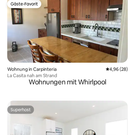
Gäste-Favorit
Gäste-Favorit
Wohnung in Carpinteria
Durchschnittl
4,96 (28)
La Casita nah am Strand
Wohnungen mit Whirlpool
Superhost
Superhost