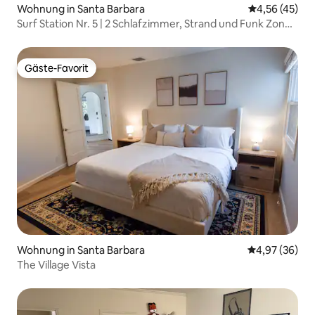
Wohnung in Santa Barbara
Durchschnitt
4,56 (45)
Surf Station Nr. 5 | 2 Schlafzimmer, Strand und Funk Zone
zu Fuß erreichbar
Gäste-Favorit
Gäste-Favorit
Wohnung in Santa Barbara
Durchschnittl
4,97 (36)
The Village Vista