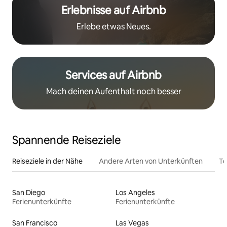
Erlebnisse auf Airbnb
Erlebe etwas Neues.
Services auf Airbnb
Mach deinen Aufenthalt noch besser
Spannende Reiseziele
Reiseziele in der Nähe
Andere Arten von Unterkünften
To
San Diego
Los Angeles
Ferienunterkünfte
Ferienunterkünfte
San Francisco
Las Vegas