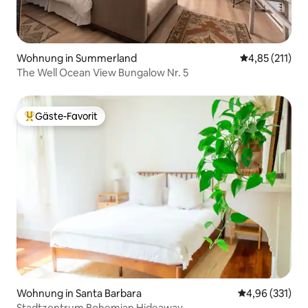
Wohnung in Summerland
Durchschnittl
4,85 (211)
The Well Ocean View Bungalow Nr. 5
Gäste-Favorit
Beliebter Gäste-Favorit.
Wohnung in Santa Barbara
Durchschnittl
4,96 (331)
Stadtzentrum Bohemian Hideaway