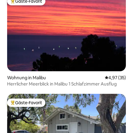
Gäste-Favorit
Beliebter Gäste-Favorit.
Wohnung in Malibu
Durchschnitt
4,97 (35)
Herrlicher Meerblick in Malibu 1 Schlafzimmer Ausflug
Gäste-Favorit
Beliebter Gäste-Favorit.