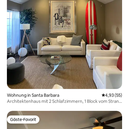
Wohnung in Santa Barbara
Durchschnitt
4,93 (55)
Architektenhaus mit 2 Schlafzimmern, 1 Block vom Strand
entfernt!
Gäste-Favorit
Gäste-Favorit