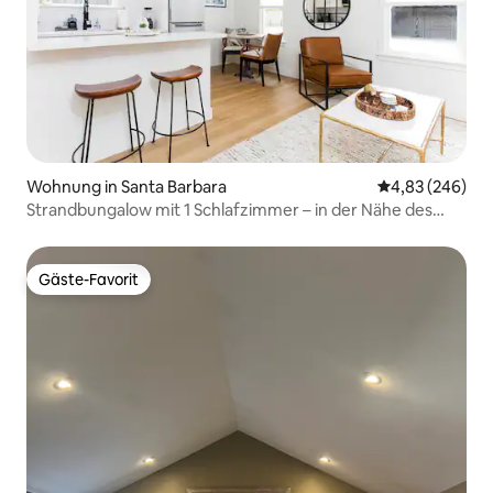
Wohnung in Santa Barbara
Durchschnittli
4,83 (246)
Strandbungalow mit 1 Schlafzimmer – in der Nähe des
East Beach
Gäste-Favorit
Gäste-Favorit