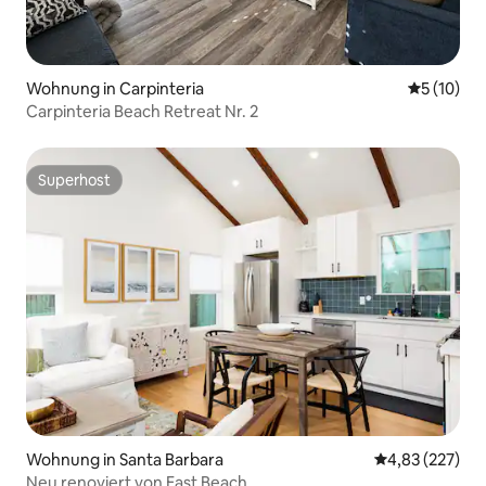
Wohnung in Carpinteria
Durchschn
5 (10)
Carpinteria Beach Retreat Nr. 2
Superhost
Superhost
Wohnung in Santa Barbara
Durchschnittli
4,83 (227)
Neu renoviert von East Beach