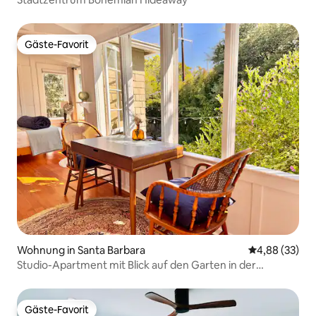
Gäste-Favorit
Gäste-Favorit
Wohnung in Santa Barbara
Durchschnittl
4,88 (33)
Studio-Apartment mit Blick auf den Garten in der
Innenstadt
Gäste-Favorit
Gäste-Favorit