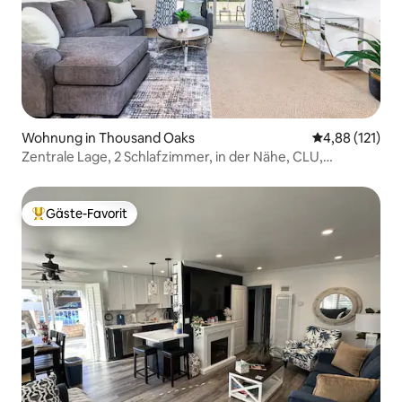
Wohnung in Thousand Oaks
Durchschnittl
4,88 (121)
Zentrale Lage, 2 Schlafzimmer, in der Nähe, CLU,
Proactive Sports
Gäste-Favorit
Beliebter Gäste-Favorit.