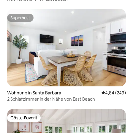
Superhost
Superhost
Wohnung in Santa Barbara
Durchschnittli
4,84 (249)
2 Schlafzimmer in der Nähe von East Beach
Gäste-Favorit
Gäste-Favorit