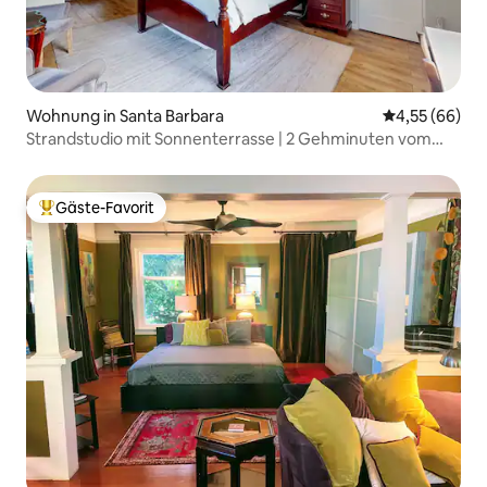
Wohnung in Santa Barbara
Durchschnittl
4,55 (66)
Strandstudio mit Sonnenterrasse | 2 Gehminuten vom
Strand entfernt
Gäste-Favorit
Beliebter Gäste-Favorit.