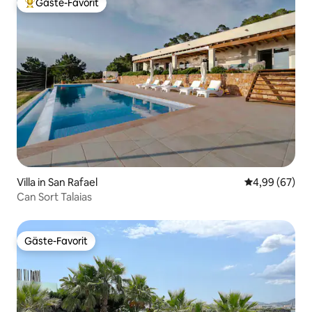
Gäste-Favorit
Beliebter Gäste-Favorit.
Villa in San Rafael
Durchschnittl
4,99 (67)
Can Sort Talaias
Gäste-Favorit
Gäste-Favorit