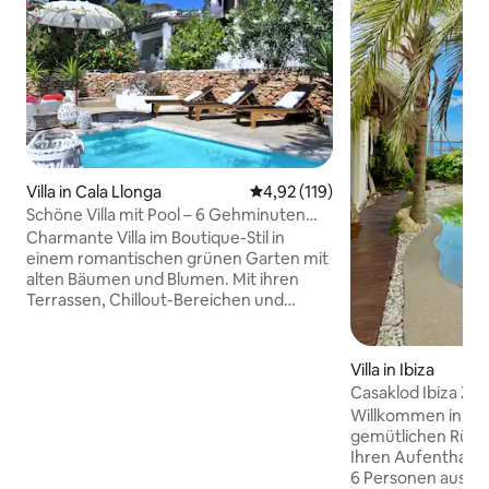
Villa in Cala Llonga
Durchschnittliche Bewertung: 4
4,92 (119)
Schöne Villa mit Pool – 6 Gehminuten
zum Strand
Charmante Villa im Boutique-Stil in
einem romantischen grünen Garten mit
alten Bäumen und Blumen. Mit ihren
Terrassen, Chillout-Bereichen und
einem schönen kleinen privaten Pool
bietet die Unterkunft viel Platz und
Privatsphäre für 8 bis 9 Gäste. Alle 4
Villa in Ibiza
Schlafzimmer mit Klimaanlage. Internet:
Casaklod Ibiza Ze
High-Speed-Glasfaser! Innerhalb von 6
Strandes.
Willkommen in Ca
Gehminuten erreichst du den schönen
gemütlichen Rückz
Sandstrand von Cala Llonga.
Ihren Aufenthalt is
Restaurants, Supermärkte, Geschäfte
6 Personen ausgel
und ein Taxistand sind nur 4