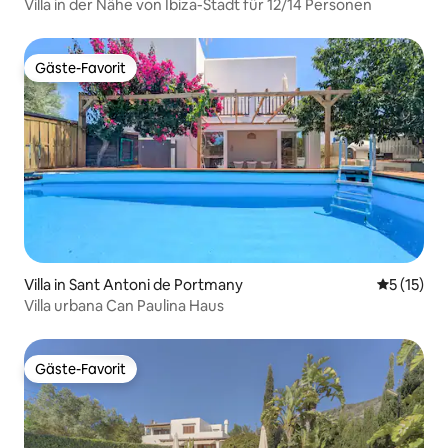
Villa in der Nähe von Ibiza-Stadt für 12/14 Personen
Gäste-Favorit
Gäste-Favorit
Villa in Sant Antoni de Portmany
Durchschn
5 (15)
Villa urbana Can Paulina Haus
Gäste-Favorit
Gäste-Favorit