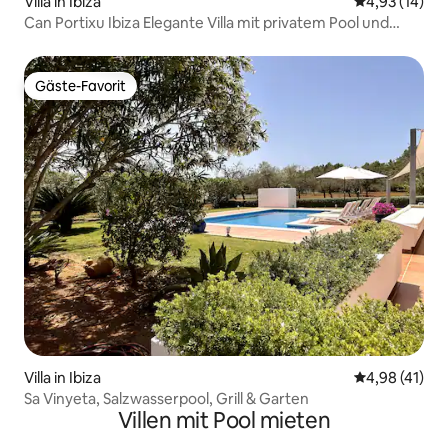
Villa in Ibiza
Durchschnitt
4,93 (14)
Can Portixu Ibiza Elegante Villa mit privatem Pool und
Garten
Gäste-Favorit
Gäste-Favorit
Villa in Ibiza
Durchschnitt
4,98 (41)
Sa Vinyeta, Salzwasserpool, Grill & Garten
Villen mit Pool mieten