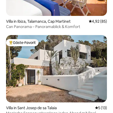
Villa in Ibiza, Talamanca, Cap Martinet
Durchschnittl
4,92 (85)
Can Panorama – Panoramablick & Komfort
Gäste-Favorit
Beliebter Gäste-Favorit.
Villa in Sant Josep de sa Talaia
Durchschn
5 (13)