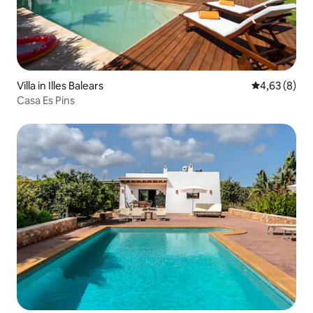
Villa in Illes Balears
Durchschnitt
4,63 (8)
Casa Es Pins