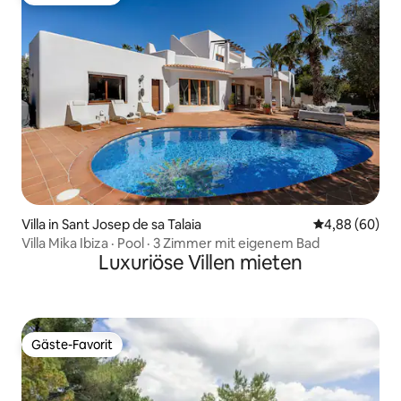
Gäste-Favorit
Villa in Sant Josep de sa Talaia
Durchschnittl
4,88 (60)
Villa Mika Ibiza · Pool · 3 Zimmer mit eigenem Bad
Luxuriöse Villen mieten
Gäste-Favorit
Gäste-Favorit