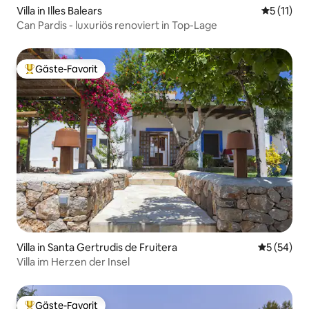
Villa in Illes Balears
Durchschn
5 (11)
Can Pardis - luxuriös renoviert in Top-Lage
Gäste-Favorit
Beliebter Gäste-Favorit.
Villa in Santa Gertrudis de Fruitera
Durchschni
5 (54)
Villa im Herzen der Insel
Gäste-Favorit