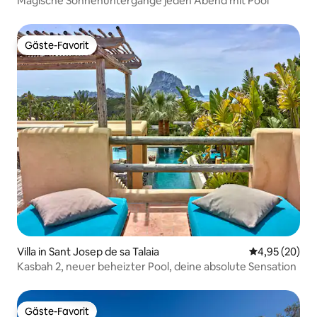
Magische Sonnenuntergänge jeden Abend mit Pool
Gäste-Favorit
Gäste-Favorit
Villa in Sant Josep de sa Talaia
Durchschnittl
4,95 (20)
Kasbah 2, neuer beheizter Pool, deine absolute Sensation
Gäste-Favorit