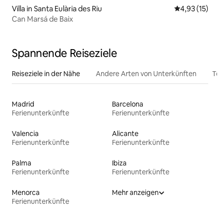
Villa in Santa Eulària des Riu
Durchschnitt
4,93 (15)
Can Marsá de Baix
Spannende Reiseziele
Reiseziele in der Nähe
Andere Arten von Unterkünften
To
Madrid
Barcelona
Ferienunterkünfte
Ferienunterkünfte
Valencia
Alicante
Ferienunterkünfte
Ferienunterkünfte
Palma
Ibiza
Ferienunterkünfte
Ferienunterkünfte
Menorca
Mehr anzeigen
Ferienunterkünfte