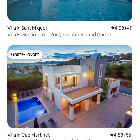
Villa in Sant Miquel
Durchschnitt
4,93 (41)
Villa Es Socorrat mit Pool, Tischtennis und Garten
Gäste-Favorit
Gäste-Favorit
Villa in Cap Martinet
Durchschnittl
4,89 (55)