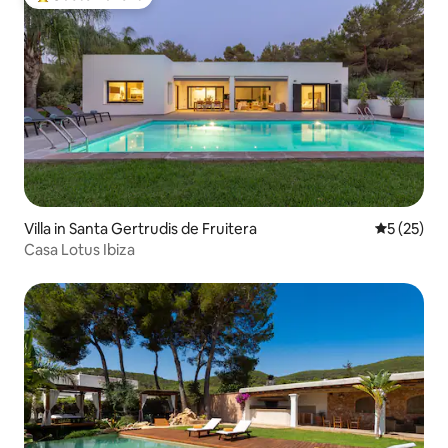
Beliebter Gäste-Favorit.
Villa in Santa Gertrudis de Fruitera
Durchschn
5 (25)
Casa Lotus Ibiza