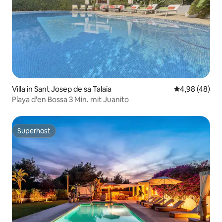
Villa in Sant Josep de sa Talaia
Durchschnittl
4,98 (48)
Playa d'en Bossa 3 Min. mit Juanito
Superhost
Superhost