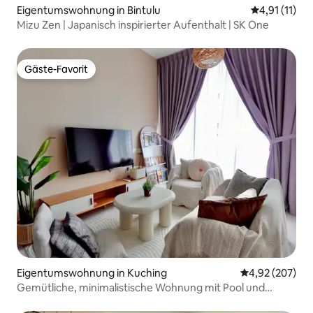
Eigentumswohnung in Bintulu
Durchschnitt
4,91 (11)
Mizu Zen | Japanisch inspirierter Aufenthalt | SK One
Gäste-Favorit
Gäste-Favorit
Eigentumswohnung in Kuching
Durchschnittli
4,92 (207)
Gemütliche, minimalistische Wohnung mit Pool und
Stadtblick | GalaCity