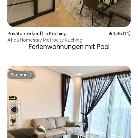
Privatunterkunft in Kuching
Durchschnitt
4,86 (14)
Afida Homestay Metrocity Kuching
Ferienwohnungen mit Pool
Superhost
Superhost