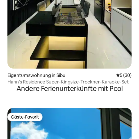
Eigentumswohnung in Sibu
Durchschni
5 (30)
Hann's Residence Super-Kingsize-Trockner-Karaoke-Set
Andere Ferienunterkünfte mit Pool
Gäste-Favorit
Gäste-Favorit