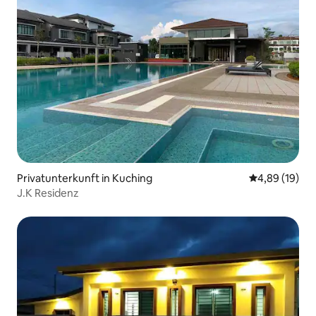
Privatunterkunft in Kuching
Durchschnitt
4,89 (19)
J.K Residenz