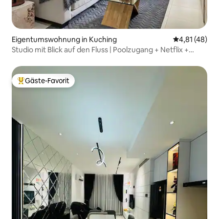
Eigentumswohnung in Kuching
Durchschnitt
4,81 (48)
Studio mit Blick auf den Fluss | Poolzugang + Netflix +
WLAN
Gäste-Favorit
Beliebter Gäste-Favorit.