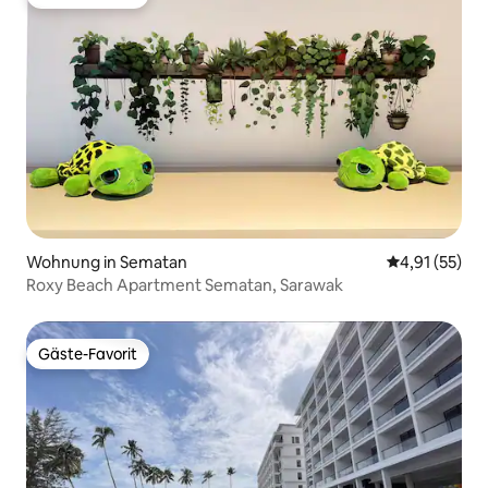
Gäste-Favorit
Wohnung in Sematan
Durchschnitt
4,91 (55)
Roxy Beach Apartment Sematan, Sarawak
Gäste-Favorit
Gäste-Favorit