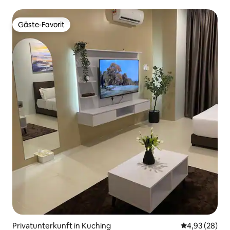
Gäste-Favorit
Gäste-Favorit
Privatunterkunft in Kuching
Durchschnittl
4,93 (28)