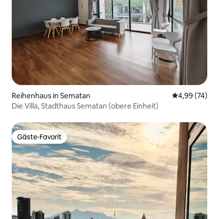
Reihenhaus in Sematan
Durchschnittl
4,99 (74)
Die Villa, Stadthaus Sematan (obere Einheit)
Gäste-Favorit
Gäste-Favorit