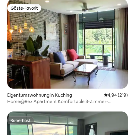
Gäste-Favorit
Gäste-Favorit
Eigentumswohnung in Kuching
Durchschnittli
4,94 (219)
Home@Rex Apartment Komfortable 3-Zimmer-
Wohnung
Superhost
Superhost