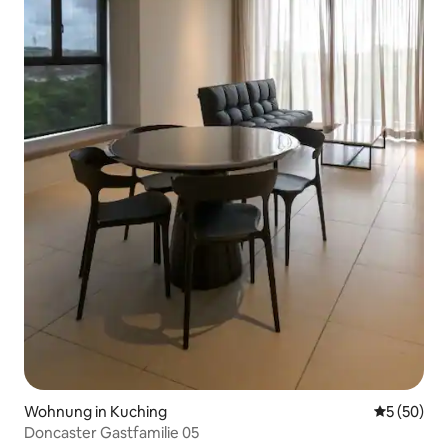
Wohnung in Kuching
Durchschni
5 (50)
Doncaster Gastfamilie 05