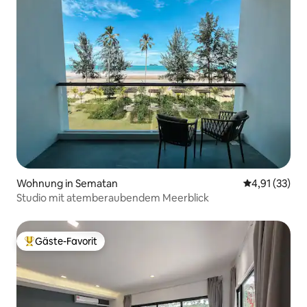
Wohnung in Sematan
Durchschnitt
4,91 (33)
Studio mit atemberaubendem Meerblick
Gäste-Favorit
Beliebter Gäste-Favorit.