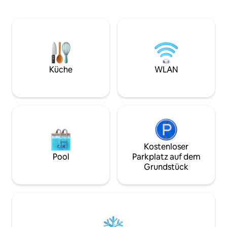
usw. entfernt. Viele lokale Speisen
perfekte Rückzugs
findest du in der Nähe unserer
Aufenthalt im St
Unterkunft. Innerhalb von 5 Minuten zu
Kuching. Es liegt in der Nähe der
Fuß erreichst du den Petanak-Markt. Im
beliebtesten Sehe
ersten Stock des Marktes befinden sich
Stadt, wie der Ku
Lebensmittelstände, an denen du lokale
Darul Hana Bridg
Speisen von Kuching finden kannst. Und
Cultures Museum,
im Erdgeschoss befindet sich der Wet
Vielzahl von Aktiv
Küche
WLAN
Market. Food Panda, Grab Food und Car
in lokalen Restaur
sind leicht zu erreichen.
Einkaufsmöglichke
Flusskreuzfahrt u
Kostenloser
Pool
Parkplatz auf dem
Grundstück