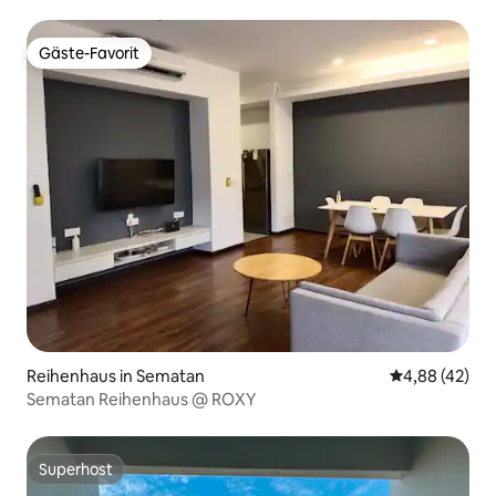
Gäste-Favorit
Gäste-Favorit
Reihenhaus in Sematan
Durchschnittl
4,88 (42)
Sematan Reihenhaus @ ROXY
Superhost
Superhost