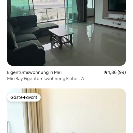
Eigentumswohnung in Miri
Durchschnittl
4,86 (99)
Miri Bay Eigentumswohnung Einheit A
Gäste-Favorit
Gäste-Favorit