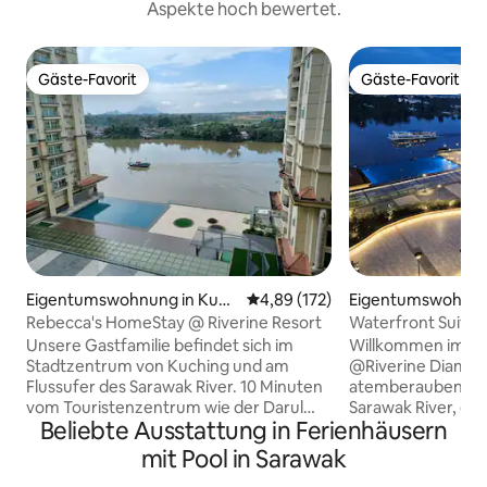
Aspekte hoch bewertet.
Gäste-Favorit
Gäste-Favorit
Gäste-Favorit
Gäste-Favorit
Eigentumswohnung in Kuch
Durchschnittliche Bewertung: 4
4,89 (172)
Eigentumswohnung
ing
ng
Rebecca's HomeStay @ Riverine Resort
Waterfront Suite A
@Riverine Resort
Unsere Gastfamilie befindet sich im
Willkommen im Wa
Stadtzentrum von Kuching und am
@Riverine Diamond Resor
Flussufer des Sarawak River. 10 Minuten
atemberaubenden 
vom Touristenzentrum wie der Darul
Sarawak River, ei
Beliebte Ausstattung in Ferienhäusern
Hana Bridge, dem Kuching Waterfront
malerischen Espla
Musical Fountain, dem Dewan Undangan
ruhigen Atmosphä
mit Pool in Sarawak
Negeri Sarawak, dem Plaza Merdeka
von Annehmlichkei