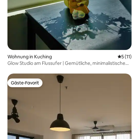
Wohnung in Kuching
Durchschn
5 (11)
Glow Studio am Flussufer | Gemütliche, minimalistische
Unterkunft
Gäste-Favorit
Gäste-Favorit