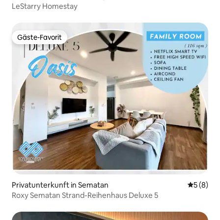
LeStarry Homestay
Gäste-Favorit
Gäste-Favorit
Privatunterkunft in Sematan
Durchschn
5 (8)
Roxy Sematan Strand-Reihenhaus Deluxe 5