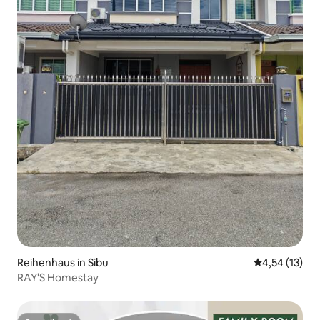
Reihenhaus in Sibu
Durchschnitt
4,54 (13)
RAY'S Homestay