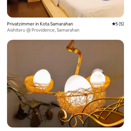
Privatzimmer in Kota Samarahan
Durchsch
5 (5)
Aishiteru @ Providence, Samarahan