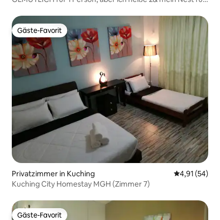
dich willkommen!
Gäste-Favorit
Gäste-Favorit
Privatzimmer in Kuching
Durchschnitt
4,91 (54)
Kuching City Homestay MGH (Zimmer 7)
Gäste-Favorit
Gäste-Favorit