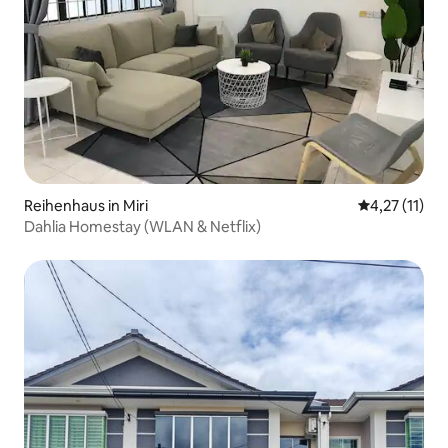
Reihenhaus in Miri
Durchschnitt
4,27 (11)
Dahlia Homestay (WLAN & Netflix)