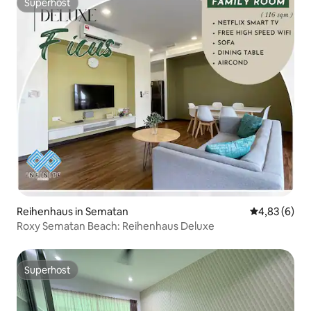
Superhost
Superhost
Reihenhaus in Sematan
Durchschnitt
4,83 (6)
Roxy Sematan Beach: Reihenhaus Deluxe
Superhost
Superhost