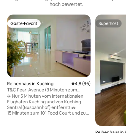
hoch bewertet.
Gäste-Favorit
Superhost
Gäste-Favorit
Superhost
Reihenhaus in Kuching
Durchschnittliche Bewertung:
4,8 (96)
T&C Pearl Avenue (3 Minuten zum
Flughafen Kuching) #15Pax
✈️ Nur 5 Minuten vom internationalen
Flughafen Kuching und von Kuching
Sentral (Busbahnhof) entfernt! 🚗
15 Minuten zum 101 Food Court und zu
Galacity – gute Anbindung an lokale
Gastronomie und
Unterhaltungsmöglichkeiten. 🏡
Reihenhaus in Kuc