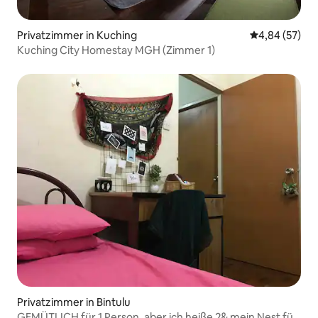
Privatzimmer in Kuching
Durchschnittl
4,84 (57)
Kuching City Homestay MGH (Zimmer 1)
Privatzimmer in Bintulu
GEMÜTLICH für 1 Person, aber ich heiße 2& mein Nest für