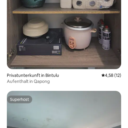
Privatunterkunft in Bintulu
Durchschnitt
4,58 (12)
Aufenthalt in Qapong
Superhost
Superhost