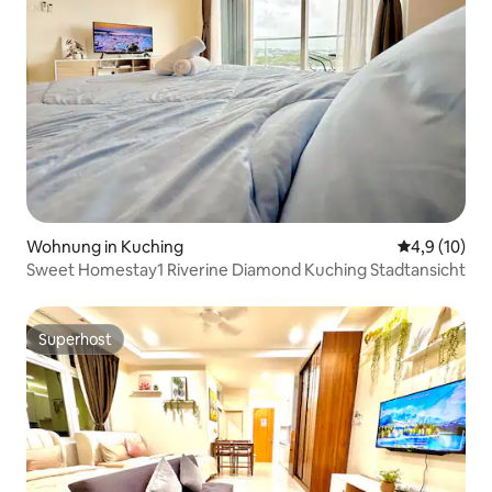
Wohnung in Kuching
Durchschnit
4,9 (10)
Sweet Homestay1 Riverine Diamond Kuching Stadtansicht
Superhost
Superhost