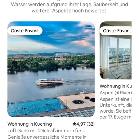
Wasser werden aufgrund ihrer Lage, Sauberkeit und
weiterer Aspekte hoch bewertet.
Gäste-Favorit
Gäste-Favorit
Gäste-Favorit
Gäste-Favorit
Wohnung in Kuch
Aspen @ Riverine
Aspen ist eine neu
Unterkunft, die im
wurde. Sie befind
der 17. Etage mit f
Sarawak River, da
Wohnung in Kuching
Durchschnittliche Bewertung: 
4,97 (32)
das MBKS-Gebäude. Mit se
Loft-Suite mit 2 Schlafzimmern für
geräumigen Aufte
7 Personen im Riverine Diamond Resort
Genieße unvergessliche Momente in