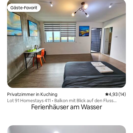
Gäste-Favorit
Gäste-Favorit
Privatzimmer in Kuching
Durchschnitt
4,93 (14)
Lot 91 Homestays 411 • Balkon mit Blick auf den Fluss
Ferienhäuser am Wasser
Kuching