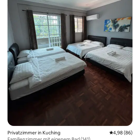
Privatzimmer in Kuching
Durchschnittl
4,98 (86)
Familienzimmer mit eigenem Bad (141)