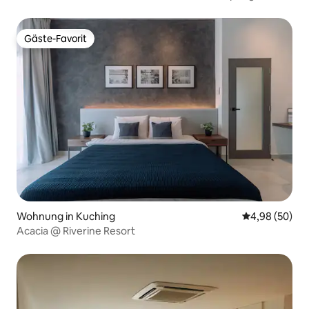
Gäste-Favorit
Gäste-Favorit
Wohnung in Kuching
Durchschnittl
4,98 (50)
Acacia @ Riverine Resort