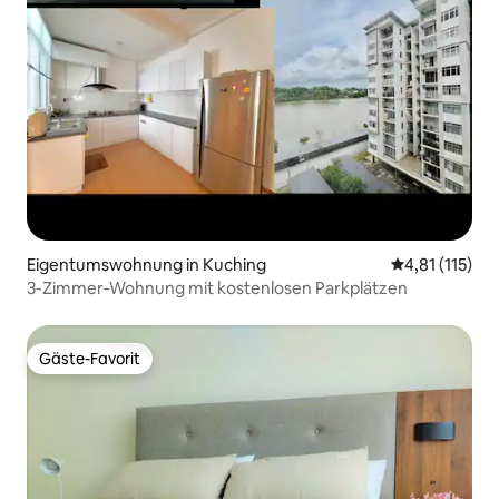
Eigentumswohnung in Kuching
Durchschnittl
4,81 (115)
3-Zimmer-Wohnung mit kostenlosen Parkplätzen
Gäste-Favorit
Gäste-Favorit