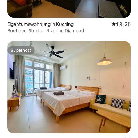
Eigentumswohnung in Kuching
Durchschnit
4,9 (21)
Boutique-Studio – Riverine Diamond
Superhost
Superhost