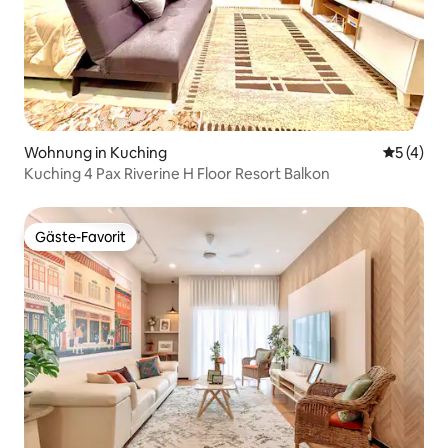
Wohnung in Kuching
Durchsch
5 (4)
Kuching 4 Pax Riverine H Floor Resort Balkon
Gäste-Favorit
Gäste-Favorit