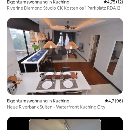
Eigentumswohnung in Kuching
Durchschnitt
4,75 (12)
Riverine Diamond Studio CK Kostenlos 1 Parkplatz RDA12
Eigentumswohnung in Kuching
Durchschnit
4,7 (96)
Neue Riverbank Suiten - Waterfront Kuching City