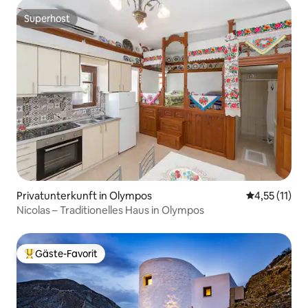
Superhost
Superhost
Privatunterkunft in Olympos
Durchschnitt
4,55 (11)
Nicolas – Traditionelles Haus in Olympos
Gäste-Favorit
Beliebter Gäste-Favorit.