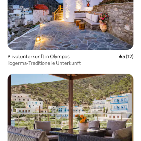
Privatunterkunft in Olympos
Durchschn
5 (12)
liogerma-Traditionelle Unterkunft