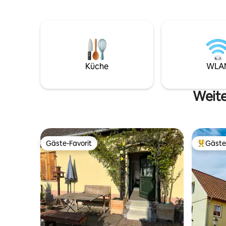
beeindruckenden Dachstuhl.
im Spitzb
Japanisches Dusch WC. Matratzen und
Zustellbe
Kissenbuffet von Tempur für Schlafen
WC in se
wie auf Wolken.
Separates
flexible S
Küche
WLA
Weite
Gäste-Favorit
Gäste
Gäste-Favorit
Beliebte