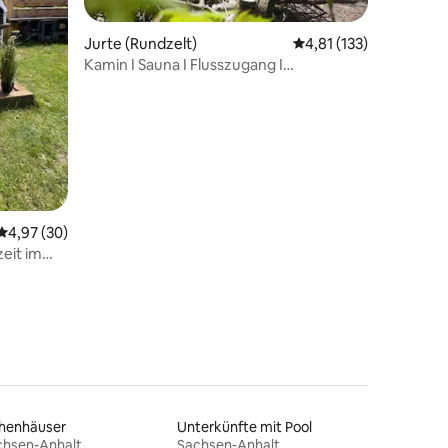
Jurte (Rundzelt)
Durchschnittliche Bew
4,81 (133)
Kamin I Sauna I Flusszugang I
28 Bewertungen
Wanderregion I Wald
Durchschnittliche Bewertung: 4,97 von 5, 30 Bewertungen
4,97 (30)
eit im
ihenhäuser
Unterkünfte mit Pool
chsen-Anhalt
Sachsen-Anhalt