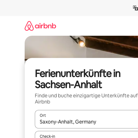
Zu
Inhalten
springen
Ferienunterkünfte in
Sachsen-Anhalt
Finde und buche einzigartige Unterkünfte auf
Airbnb
Ort
Wenn Ergebnisse verfügbar sind, navigiere mit d
Check-in