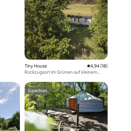
61 Bewertungen
Tiny House
Durchschnittliche Be
4,94 (18)
Rückzugsort im Grünen auf kleinem
Permakultur Hof
Superhost
Superhost