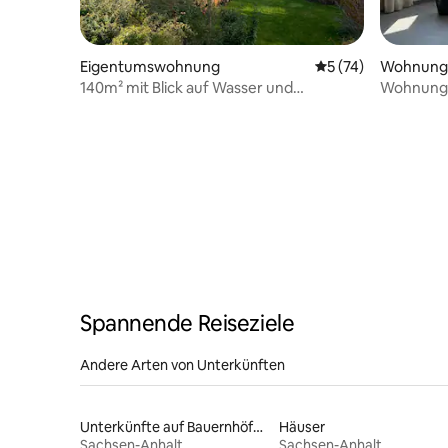
Eigentumswohnung
Durchschnittliche 
5 (74)
Wohnung
140m² mit Blick auf Wasser und
Wohnung i
Weltkulturerbe
Spannende Reiseziele
Andere Arten von Unterkünften
Unterkünfte auf Bauernhöfen
Häuser
Sachsen-Anhalt
Sachsen-Anhalt