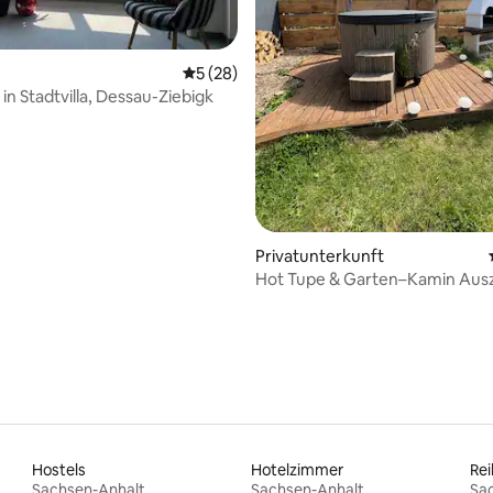
Bewertung: 5 von 5, 74 Bewertungen
Durchschnittliche Bewertung: 5 von 5, 
5 (28)
n Stadtvilla, Dessau-Ziebigk
Privatunterkunft
Hot Tupe & Garten–Kamin Ausz
Harz
Hostels
Hotelzimmer
Re
Sachsen-Anhalt
Sachsen-Anhalt
Sa