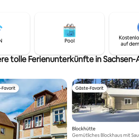
Landhausstil Ausgabe 01/2020 
oden mit 2 Einzelbetten, 3.
nähre Informationen oder meld
tt möglich * Bad mit Dusche &
einfach bei uns.
paratem Nebengebäude *
 Grundstück, strikte Hygiene,
tornierung
Kostenlo
N
Pool
auf dem
re tolle Ferienunterkünfte in Sachsen-
-Favorit
Gäste-Favorit
r Gäste-Favorit.
Gäste-Favorit
Blockhütte
Gemütliches Blockhaus mit Sa