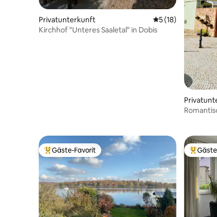
Privatunterkunft
Durchschnittliche 
5 (18)
Kirchhof "Unteres Saaletal" in Dobis
Privatunt
Romantis
Gäste-Favorit
Gäste
Beliebter Gäste-Favorit.
Beliebte