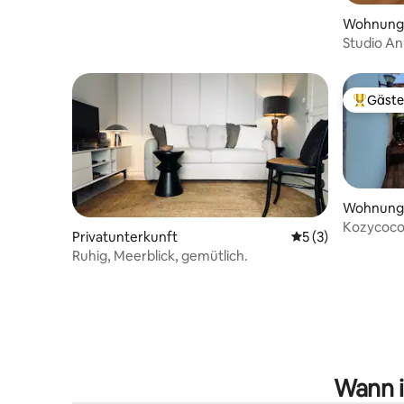
Wohnung 
Studio An
Gäste
Beliebte
Wohnung 
Kozycoco 
Privatunterkunft
Durchschnittliche
5 (3)
Gemeinsa
Ruhig, Meerblick, gemütlich.
Wann i