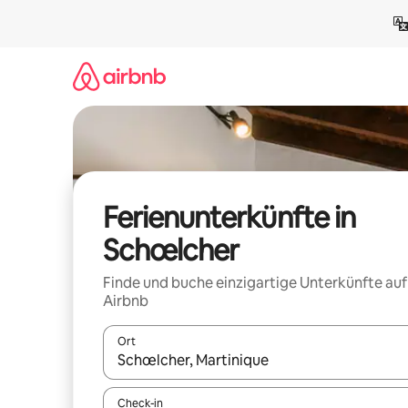
Zu
Inhalten
springen
Ferienunterkünfte in
Schœlcher
Finde und buche einzigartige Unterkünfte auf
Airbnb
Ort
Wenn Ergebnisse verfügbar sind, navigiere mit d
Check-in