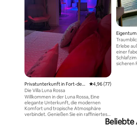
Eigentum
lcher
Traumblic
Erlebe a
einer fa
Schlafzim
sicheren 
der Haupt
wo du von
den herr
Privatunterkunft in Fort-de-F
Durchschnittliche Bew
4,96 (77)
begeistert wirst. De
rance
Die Villa Luna Rossa
gelegenen
Willkommen in der Luna Rossa, Eine
Supermar
elegante Unterkunft, die modernen
Tauchzent
Komfort und tropische Atmosphäre
Minuten möglich
verbindet. Genießen Sie ein raffiniertes
Ausstattu
Beliebte
Interieur und eine voll ausgestattete
Klimaanla
Küche, Klimaanlage, privaten
Küche, M
Außenbereich mit Pool, Liegestühlen
und siche