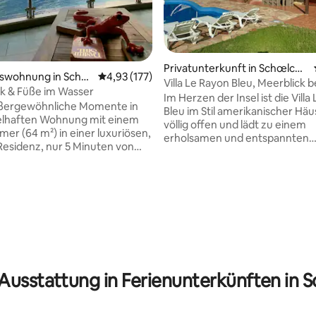
Privatunterkunft in Schœlche
swohnung in Schœ
Durchschnittliche Bewertung: 4,93 von 5, 1
4,93 (177)
r
Villa Le Rayon Bleu, Meerblick 
k & Füße im Wasser
Aufwachen!
Im Herzen der Insel ist die Villa
ußergewöhnliche Momente in
Bleu im Stil amerikanischer Häuse
belhaften Wohnung mit einem
völlig offen und lädt zu einem
mer (64 m²) in einer luxuriösen,
erholsamen und entspannten
Residenz, nur 5 Minuten von
Aufenthalt ein. Voll ausgestatte
stadt Fort-de-France entfernt,
es Platz für bis zu 6 Personen i
 den Wellen gewiegt und von
Schlafzimmern, die zur Terrass
lichen Sonnenuntergängen
offen sind. Die Villa überblickt 
ertung: 4,96 von 5, 77 Bewertungen
r Zugang zu nahe
von Schœlcher mit einem
 Stränden, Restaurants, einem
außergewöhnlichen Panorama
kt, einem Casino und einem
befindet sich am Ende einer pr
rum ist innerhalb von 3
Sackgasse. Seine Lage ermöglic
. Hochwertige
Ihnen, die Schätze der Region l
ng: Queensize-Bett,
erkunden. Lassen Sie sich von 
 Ausstattung in Ferienunterkünften in 
ge, eine voll ausgestattete
des Blauen verführen!
asken/Schnorchel verfügbar
re Parkplätze.