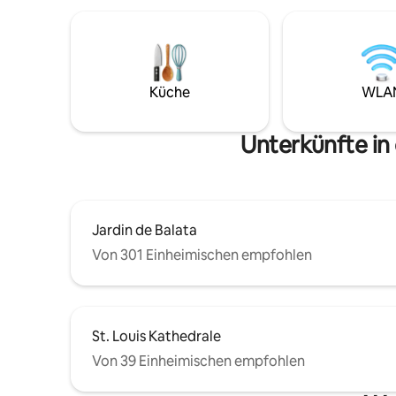
und Entspannungsbereich. "Totale
Privatsphäre" Ideal für einen
romantischen Kurzurlaub, einen
Geschäftsaufenthalt oder einen
Moment der Ruhe unter der Sonne der
Antillen. Diese Unterkunft liegt in der
Küche
WLA
Nähe aller Annehmlichkeiten und
ermöglicht es Ihnen, Strände, Flüsse,
Restaurants, Nachtclubs... leicht zu
Unterkünfte in
erreichen.
Jardin de Balata
Von 301 Einheimischen empfohlen
St. Louis Kathedrale
Von 39 Einheimischen empfohlen