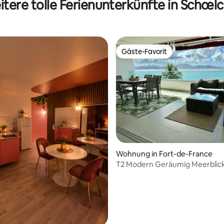
tere tolle Ferienunterkünfte in Schœl
Gäste-Favorit
Gäste-Favorit
ertung: 4,88 von 5, 69 Bewertungen
Wohnung in Fort-de-France
T2 Modern Geräumig Meerblic