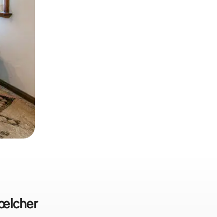
hœlcher