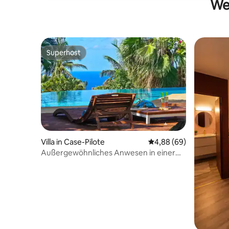
Wei
Superhost
Superhost
Villa in Case-Pilote
Durchschnittliche Bew
4,88 (69)
Außergewöhnliches Anwesen in einer
üppigen Umgebung.