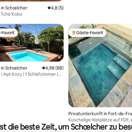
in Schœlcher
Durchschnittliche Bewertung: 4,8 von 5,
4,8 (5)
 Tchè Koko
-Favorit
Gäste-Favorit
r Gäste-Favorit.
Beliebter Gäste-Favorit.
in Schœlcher
Durchschnittliche Bewertung: 4,98 von 5, 
4,98 (88)
| Apt Kozy | 1 Schlafzimmer |
 Bewertung: 5 von 5, 3 Bewertungen
m genutzter Pool
Privatunterkunft in Fort-de-Fr
ce
Kuschelige Nistplätze auf FDF,
st die beste Zeit, um Schœlcher zu be
Punschschale