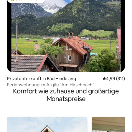
Beliebter Gäste-Favorit.
Privatunterkunft in Bad Hindelang
Durchschnittl
4,99 (311)
Ferienwohnung im Allgäu "Am Hirschbach"
Komfort wie zuhause und großartige
Monatspreise