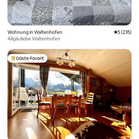
Wohnung in Waltenhofen
Durchschnit
5 (235)
Allgäuliebe Waltenhofen
Gäste-Favorit
Beliebter Gäste-Favorit.