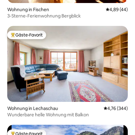
Wohnung in Fischen
Durchschnittl
4,89 (44)
3-Sterne-Ferienwohnung Bergblick
Gäste-Favorit
Beliebter Gäste-Favorit.
Wohnung in Lechaschau
Durchschnittli
4,76 (344)
Wunderbare helle Wohnung mit Balkon
Gäste-Favorit