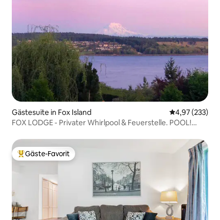
Gästesuite in Fox Island
Durchschnittli
4,97 (233)
FOX LODGE - Privater Whirlpool & Feuerstelle. POOL!
AUSSICHT!
Gäste-Favorit
Beliebter Gäste-Favorit.