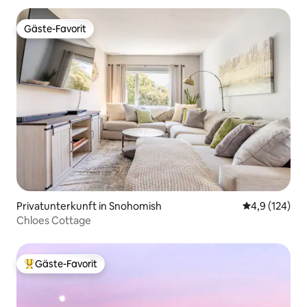
Gäste-Favorit
Gäste-Favorit
Privatunterkunft in Snohomish
Durchschnitt
4,9 (124)
Chloes Cottage
Gäste-Favorit
Beliebter Gäste-Favorit.