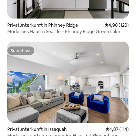
Privatunterkunft in Phinney Ridge
Durchschnittli
4,98 (120)
Modernes Haus in Seattle – Phinney Ridge Green Lake
Superhost
Superhost
Privatunterkunft in Issaquah
Durchschnittl
4,87 (114)
Modernes und entspannendes Haus mit Blick auf den