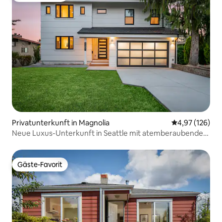
Privatunterkunft in Magnolia
Durchschnittl
4,97 (126)
Neue Luxus-Unterkunft in Seattle mit atemberaubendem
Meerblick!
Gäste-Favorit
Gäste-Favorit