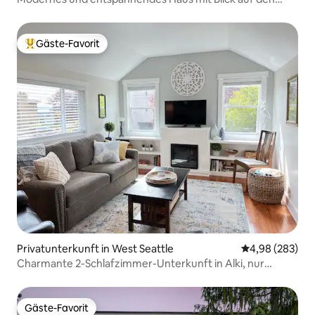
Lake Sammamish
Gäste-Favorit
Beliebter Gäste-Favorit.
Privatunterkunft in West Seattle
Durchschnittli
4,98 (283)
Charmante 2-Schlafzimmer-Unterkunft in Alki, nur
wenige Schritte vom Strand entfernt
Gäste-Favorit
Gäste-Favorit