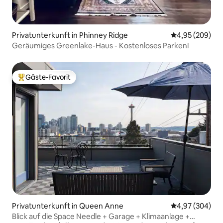
Privatunterkunft in Phinney Ridge
Durchschnittli
4,95 (209)
Geräumiges Greenlake-Haus - Kostenloses Parken!
Gäste-Favorit
Beliebter Gäste-Favorit.
Privatunterkunft in Queen Anne
Durchschnittli
4,97 (304)
Blick auf die Space Needle + Garage + Klimaanlage +