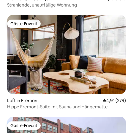
Strahlende, unauffällige Wohnung
Gäste-Favorit
Gäste-Favorit
Loft in Fremont
Durchschnittl
4,91 (279)
Hippe Fremont-Suite mit Sauna und Hängematte
Gäste-Favorit
Gäste-Favorit