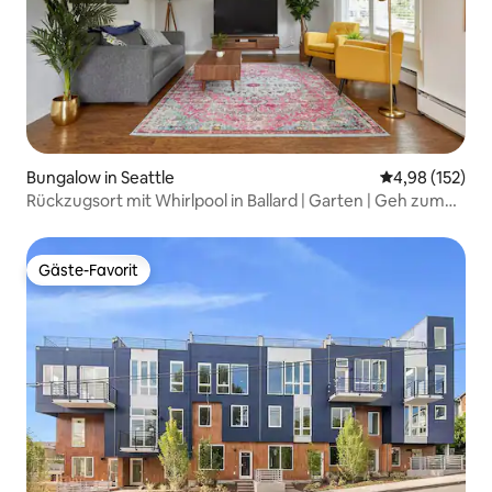
Bungalow in Seattle
Durchschnittl
4,98 (152)
Rückzugsort mit Whirlpool in Ballard | Garten | Geh zum
Essen
Gäste-Favorit
Gäste-Favorit