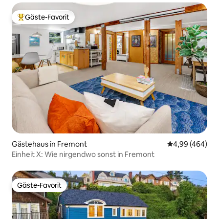
Gäste-Favorit
Beliebter Gäste-Favorit.
Gästehaus in Fremont
Durchschnittli
4,99 (464)
Einheit X: Wie nirgendwo sonst in Fremont
Gäste-Favorit
Gäste-Favorit