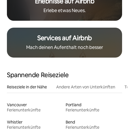
Erlebnisse auf Airbnb
Erlebe etwas Neues.
Services auf Airbnb
Mach deinen Aufenthalt noch besser
Spannende Reiseziele
Reiseziele in der Nähe
Andere Arten von Unterkünften
To
Vancouver
Portland
Ferienunterkünfte
Ferienunterkünfte
Whistler
Bend
Ferienunterkünfte
Ferienunterkünfte