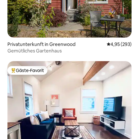
Privatunterkunft in Greenwood
Durchschnittli
4,95 (293)
Gemütliches Gartenhaus
Gäste-Favorit
Beliebter Gäste-Favorit.