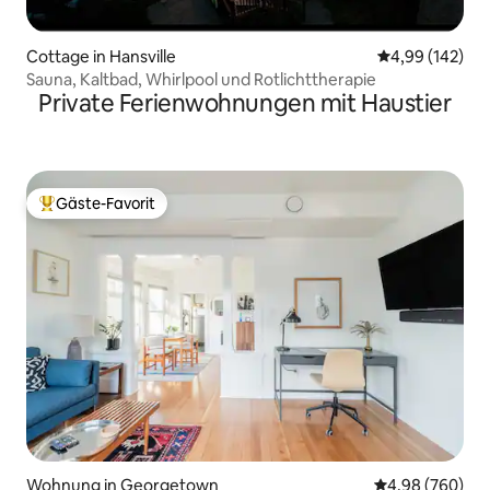
Cottage in Hansville
Durchschnittli
4,99 (142)
Sauna, Kaltbad, Whirlpool und Rotlichttherapie
Private Ferienwohnungen mit Haustier
Gäste-Favorit
Beliebter Gäste-Favorit.
Wohnung in Georgetown
Durchschnittli
4,98 (760)