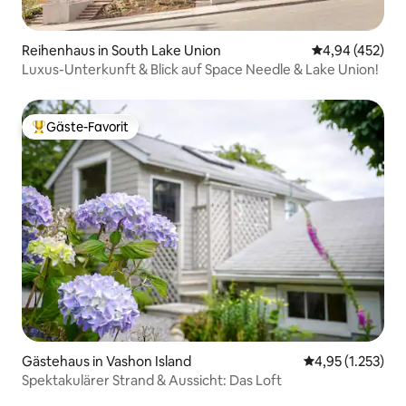
Reihenhaus in South Lake Union
Durchschnittli
4,94 (452)
Luxus-Unterkunft & Blick auf Space Needle & Lake Union!
Gäste-Favorit
Beliebter Gäste-Favorit.
Gästehaus in Vashon Island
Durchschnittlic
4,95 (1.253)
Spektakulärer Strand & Aussicht: Das Loft