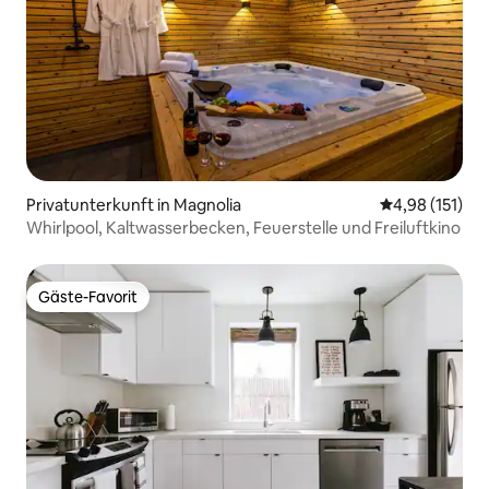
Abende sind ruhig und entspannend.
Privatunterkunft in Magnolia
Durchschnittl
4,98 (151)
Whirlpool, Kaltwasserbecken, Feuerstelle und Freiluftkino
Gäste-Favorit
Gäste-Favorit