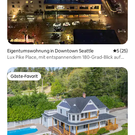
Eigentumswohnung in Downtown Seattle
Durchschn
5 (25)
Lux Pike Place, mit entspannendem 180-Grad-Blick auf
das Wasser
Gäste-Favorit
Gäste-Favorit