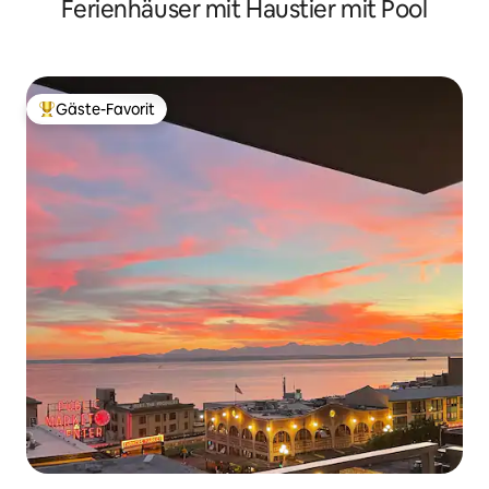
Ferienhäuser mit Haustier mit Pool
Haustierfreundlich
Gäste-Favorit
Beliebter Gäste-Favorit.