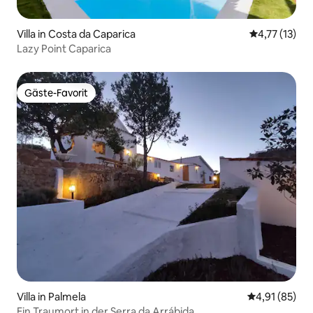
Villa in Costa da Caparica
Durchschnitt
4,77 (13)
Lazy Point Caparica
Gäste-Favorit
Gäste-Favorit
Villa in Palmela
Durchschnitt
4,91 (85)
Ein Traumort in der Serra da Arrábida