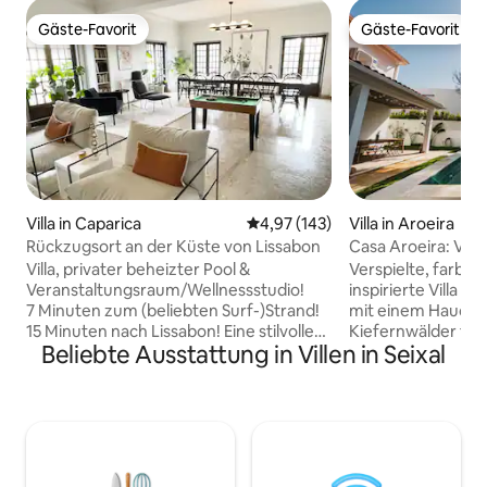
Gäste-Favorit
Gäste-Favorit
Gäste-Favorit
Gäste-Favorit
Villa in Caparica
Durchschnittliche Bewertung: 4
4,97 (143)
Villa in Aroeira
Rückzugsort an der Küste von Lissabon
Casa Aroeira: Vill
und Pool in der N
Villa, privater beheizter Pool &
Verspielte, farbe
Veranstaltungsraum/Wellnessstudio!
inspirierte Villa i
7 Minuten zum (beliebten Surf-)Strand!
mit einem Hauch 
15 Minuten nach Lissabon! Eine stilvolle
Kiefernwälder tref
Beliebte Ausstattung in Villen in Seixal
Villa in rustikaler Umgebung, ein
traditionelles Eur
charmanter portugiesischer
Design. Fünf Schla
Rückzugsort. Genieße
Badezimmer, zwei
Sonnenuntergänge von der Terrasse
Pool, ein Grill und
aus. Schwimme im umzäunten,
Tiefe Sofas, lange
beheizten Pool. Entspanne dich in der
Terrasse, die für
stilvollen Lounge. Knüpfe Kontakte in
gute Gesellschaft 