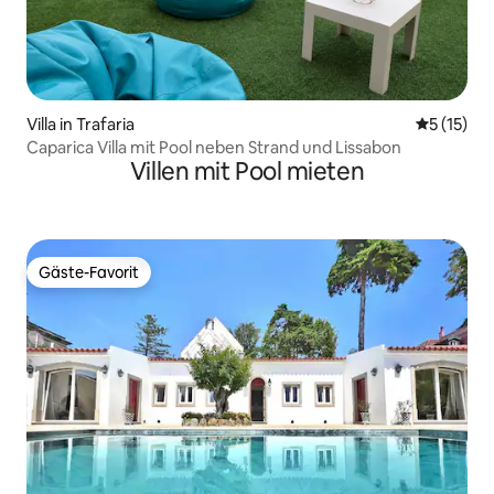
Villa in Trafaria
Durchschn
5 (15)
Caparica Villa mit Pool neben Strand und Lissabon
Villen mit Pool mieten
Gäste-Favorit
Gäste-Favorit