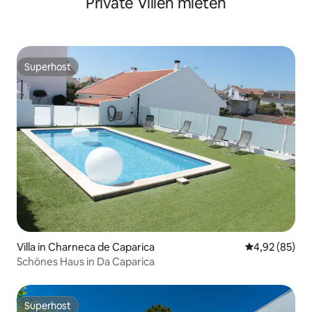
Private Villen mieten
Superhost
Superhost
Villa in Charneca de Caparica
Durchschnittl
4,92 (85)
Schönes Haus in Da Caparica
Superhost
Superhost