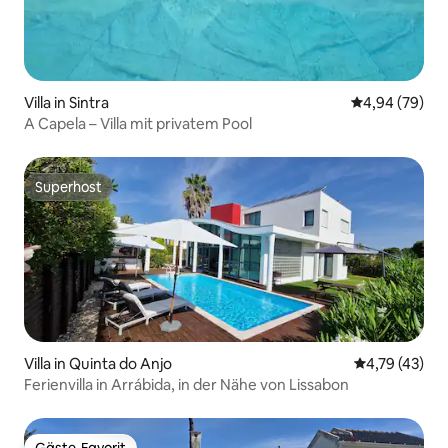
Villa in Sintra
Durchschnittl
4,94 (79)
A Capela – Villa mit privatem Pool
Superhost
Superhost
Villa in Quinta do Anjo
Durchschnitt
4,79 (43)
Ferienvilla in Arrábida, in der Nähe von Lissabon
Gäste-Favorit