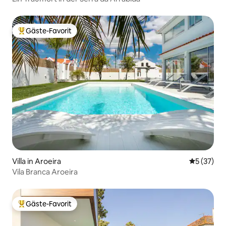
Gäste-Favorit
Beliebter Gäste-Favorit.
Villa in Aroeira
Durchschn
5 (37)
Vila Branca Aroeira
Gäste-Favorit
Beliebter Gäste-Favorit.