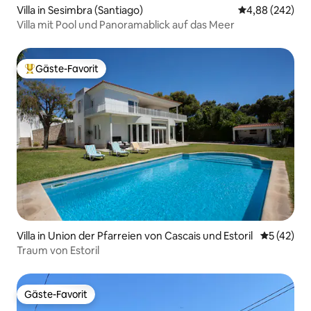
Villa in Sesimbra (Santiago)
Durchschnittli
4,88 (242)
Villa mit Pool und Panoramablick auf das Meer
Gäste-Favorit
Beliebter Gäste-Favorit.
Villa in Union der Pfarreien von Cascais und Estoril
Durchschn
5 (42)
Traum von Estoril
Gäste-Favorit
Gäste-Favorit