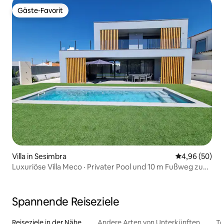
Gäste-Favorit
Gäste-Favorit
Villa in Sesimbra
Durchschnittl
4,96 (50)
Luxuriöse Villa Meco · Privater Pool und 10 m Fußweg zum
Strand
Spannende Reiseziele
Reiseziele in der Nähe
Andere Arten von Unterkünften
To