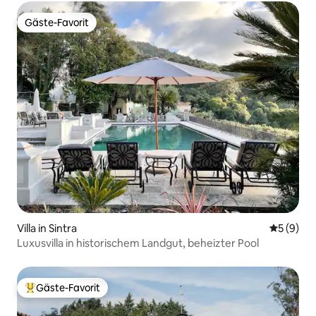
Gäste-Favorit
Gäste-Favorit
Villa in Sintra
Durchschn
5 (9)
Luxusvilla in historischem Landgut, beheizter Pool
Gäste-Favorit
Beliebter Gäste-Favorit.