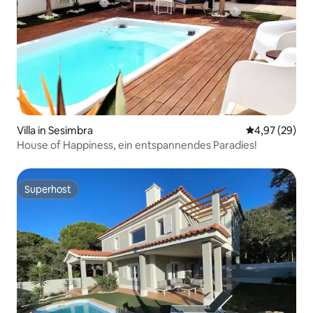
Villa in Sesimbra
Durchschnittl
4,97 (29)
House of Happiness, ein entspannendes Paradies!
Superhost
Superhost