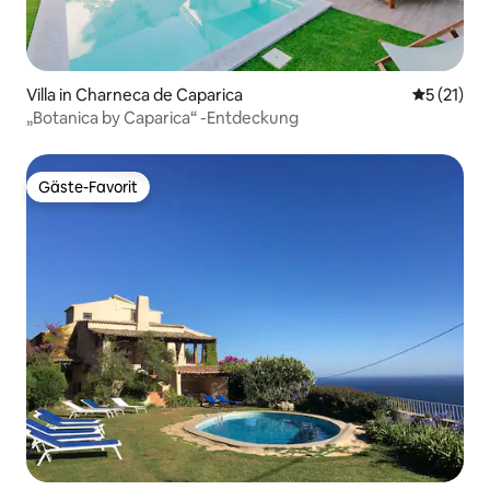
Villa in Charneca de Caparica
Durchschn
5 (21)
„Botanica by Caparica“ -Entdeckung
Gäste-Favorit
Gäste-Favorit