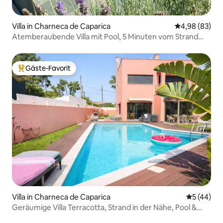
Villa in Charneca de Caparica
Durchschnittl
4,98 (83)
Atemberaubende Villa mit Pool, 5 Minuten vom Strand
entfernt
Gäste-Favorit
Beliebter Gäste-Favorit.
Villa in Charneca de Caparica
Durchschni
5 (44)
Geräumige Villa Terracotta, Strand in der Nähe, Pool &
Klimaanlage