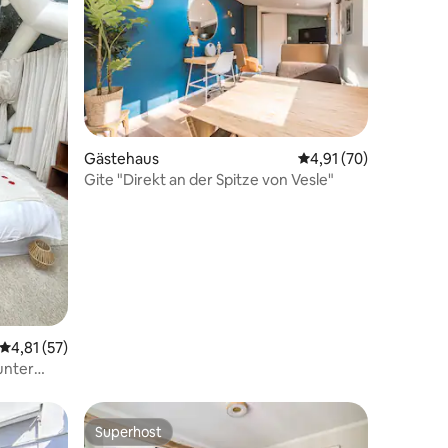
47 Bewertungen
Gästehaus
Durchschnittliche Be
4,91 (70)
Gite "Direkt an der Spitze von Vesle"
Durchschnittliche Bewertung: 4,81 von 5, 57 Bewertungen
4,81 (57)
unter
Superhost
Superhost