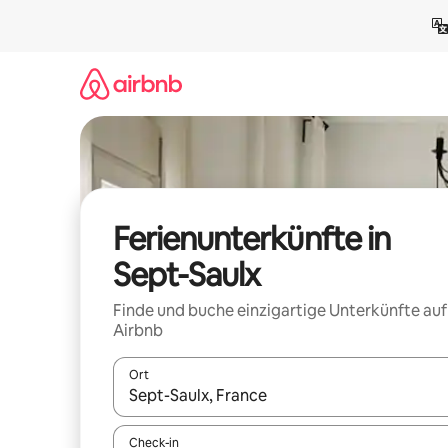
Zu
Inhalten
springen
Ferienunterkünfte in
Sept-Saulx
Finde und buche einzigartige Unterkünfte auf
Airbnb
Ort
Wenn Ergebnisse verfügbar sind, navigiere mit d
Check-in