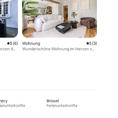
41 Bewertungen
Durchschnittliche Bewertung: 5 von 5, 6 Bewertungen
5 (6)
Wohnung
Durchschnittlich
5 (3)
erzen der
Wunderschöne Wohnung im Herzen von
Reims
necy
Brüssel
ienunterkünfte
Ferienunterkünfte