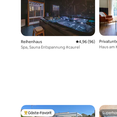
Privatunt
Reihenhaus
Durchschnittliche Bew
4,96 (96)
Haus am K
Spa, Sauna Entspannung #caurel
Garten
Gäste-Favorit
Superho
Beliebter Gäste-Favorit.
Superho