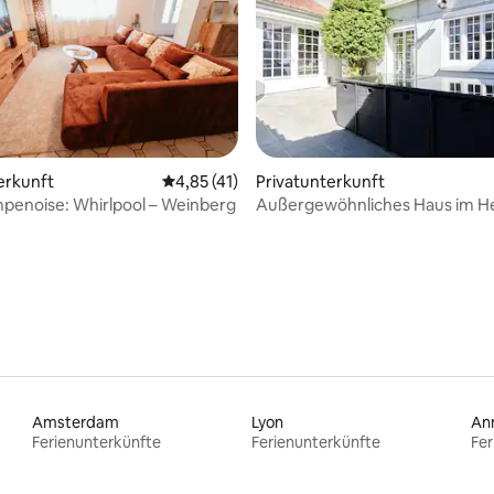
erkunft
Durchschnittliche Bewertung: 4,85 von 5, 
4,85 (41)
Privatunterkunft
penoise: Whirlpool – Weinberg
Außergewöhnliches Haus im H
Bewertung: 5 von 5, 89 Bewertungen
Champagne
Amsterdam
Lyon
An
Ferienunterkünfte
Ferienunterkünfte
Fer