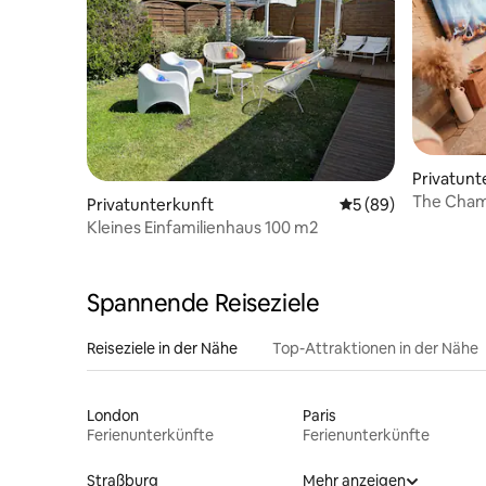
Privatunt
The Cham
Privatunterkunft
Durchschnittliche 
5 (89)
Kleines Einfamilienhaus 100 m2
Spannende Reiseziele
Reiseziele in der Nähe
Top-Attraktionen in der Nähe
London
Paris
Ferienunterkünfte
Ferienunterkünfte
Straßburg
Mehr anzeigen