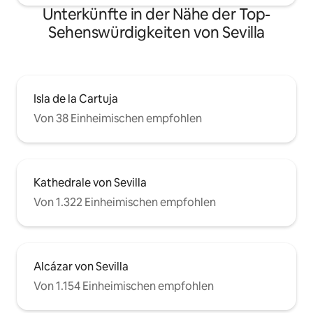
hay una puerta de cristal para salir al
dir unser Penthous
Unterkünfte in der Nähe der Top-
pasillo, al lado de la puerta, hay un
Zeitschrift AD arq
Sehenswürdigkeiten von Sevilla
pequeño gancho que tiene la llave de
vorgestellt wurde. Du kannst mic
esta puerta, para acceder al pasillo.
während deines Au
kontaktieren! Wir empfehlen auch diese
künstlerische Entd
Isla de la Cartuja
Von 38 Einheimischen empfohlen
Kathedrale von Sevilla
Von 1.322 Einheimischen empfohlen
Alcázar von Sevilla
Von 1.154 Einheimischen empfohlen