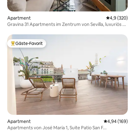
Apartment
Durchschnittl
4,9 (320)
Gravina 31 Apartments im Zentrum von Sevilla, luxuriös ...
Gäste-Favorit
Beliebter Gäste-Favorit.
Apartment
Durchschnittli
4,94 (169)
Apartments von José María 1, Suite Patio San F...