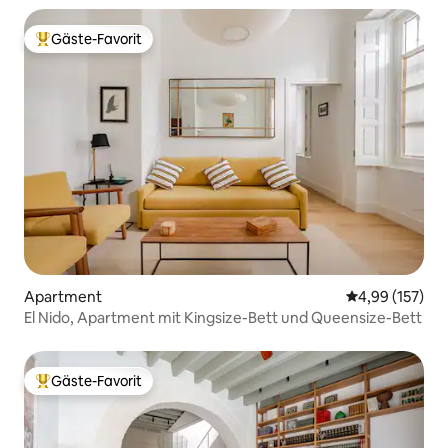
Gäste-Favorit
Beliebter Gäste-Favorit.
Apartment
Durchschnittl
4,99 (157)
El Nido, Apartment mit Kingsize-Bett und Queensize-Bett
Gäste-Favorit
Beliebter Gäste-Favorit.