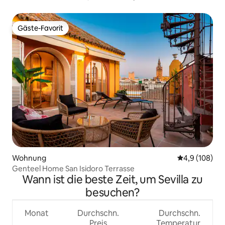
Gäste-Favorit
Gäste-Favorit
Wohnung
Durchschnitt
4,9 (108)
Genteel Home San Isidoro Terrasse
Wann ist die beste Zeit, um Sevilla zu
besuchen?
Monat
Durchschn.
Durchschn.
Preis
Temperatur