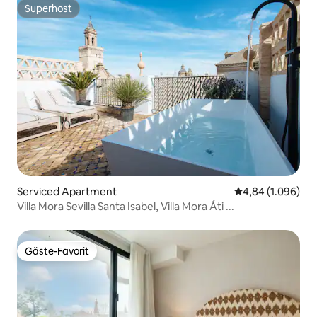
Superhost
Superhost
Serviced Apartment
Durchschnittlic
4,84 (1.096)
Villa Mora Sevilla Santa Isabel, Villa Mora Áti ...
Gäste-Favorit
Gäste-Favorit