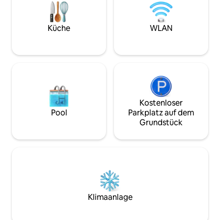
estar es el lugar perfecto para relajarse
privaten Galeriee
después de un día explorando la ciudad y
Stock befinden si
cuenta con un cómodo sofá, una mesa
mit hochwertigen 
Küche
WLAN
de comedor para cuatro personas y un
schönes Wohnzimm
televisor de pantalla plana. La cocina
eine Bibliothek mi
está totalmente equipada con todo lo
Büchern und ein Kl
que necesita para preparar deliciosas
Hauptbadezimmer 
comidas, incluyendo una nevera, horno,
Badewanne, eine 
vitrocerámica, cafetera y utensilios de
Badewanne und ei
cocina. Cuenta con una cama doble
zweiten Stock fin
queen size y el cuarto de baño está
Küche mit origina
Kostenloser
equipado con una ducha y artículos de
Speisekammer, e
Pool
Parkplatz auf dem
aseo. Ya sea que esté visitando Sevilla
und einen Trockne
Grundstück
por negocios o por placer, este
Badezimmer mit D
apartamento es el lugar perfecto para
öffnet sich zu ei
alojarse. Reserve su estancia hoy mismo
Sofa, Esstisch und
y descubra todo lo que esta maravillosa
Terrasse mit Blick
ciudad tiene para ofrecer. Se accede al
nahe gelegene Bar
apartamento mediante un ascensor. A
las Francesas. Das Penthouse verfügt
este apartamento se accede solamente
über WLAN, Klima
por el ascensor y no por escaleras.
Fußbodenheizung,
Klimaanlage
Dentro del apartamento, hay unas
Waschmaschine, T
escaleras que bajan a la segunda planta y
Holzofen. Vor 5 Jahren renoviert. Sieh