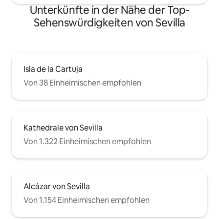
hay una puerta de cristal para salir al
dir unser Penthous
Unterkünfte in der Nähe der Top-
pasillo, al lado de la puerta, hay un
Zeitschrift AD arq
Sehenswürdigkeiten von Sevilla
pequeño gancho que tiene la llave de
vorgestellt wurde. Du kannst mic
esta puerta, para acceder al pasillo.
während deines Au
kontaktieren! Wir empfehlen auch diese
künstlerische Entd
Isla de la Cartuja
Von 38 Einheimischen empfohlen
Kathedrale von Sevilla
Von 1.322 Einheimischen empfohlen
Alcázar von Sevilla
Von 1.154 Einheimischen empfohlen