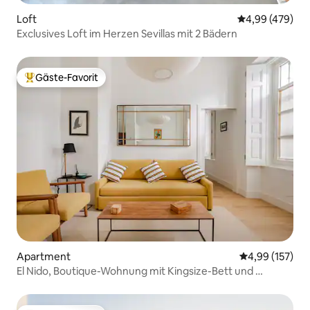
Loft
Durchschnittli
4,99 (479)
Exclusives Loft im Herzen Sevillas mit 2 Bädern
Gäste-Favorit
Beliebter Gäste-Favorit.
Apartment
Durchschnittl
4,99 (157)
El Nido, Boutique-Wohnung mit Kingsize-Bett und …