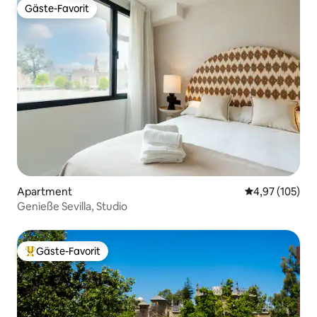
Gäste-Favorit
Gäste-Favorit
Apartment
Durchschnittl
4,97 (105)
Genieße Sevilla, Studio
Gäste-Favorit
Beliebter Gäste-Favorit.