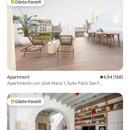
Gäste-Favorit
Beliebter Gäste-Favorit.
Apartment
Durchschnittli
4,94 (168)
Apartments von José María 1, Suite Patio San F...
Gäste-Favorit
Beliebter Gäste-Favorit.