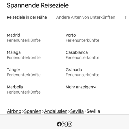
Spannende Reiseziele
Reiseziele in der Nähe
Andere Arten von Unterkünften
To
Madrid
Porto
Ferienunterkünfte
Ferienunterkünfte
Málaga
Casablanca
Ferienunterkünfte
Ferienunterkünfte
Tanger
Granada
Ferienunterkünfte
Ferienunterkünfte
Marbella
Mehr anzeigen
Ferienunterkünfte
Airbnb
Spanien
Andalusien
Sevilla
Sevilla