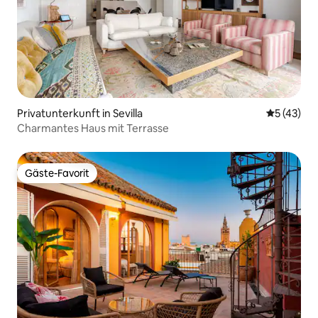
Privatunterkunft in Sevilla
Durchschn
5 (43)
Charmantes Haus mit Terrasse
Gäste-Favorit
Gäste-Favorit