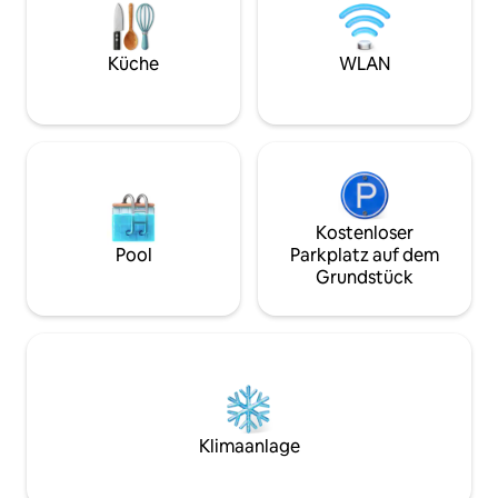
estar es el lugar perfecto para relajarse
privaten Galeriee
después de un día explorando la ciudad y
Stock befinden si
cuenta con un cómodo sofá, una mesa
mit hochwertigen 
Küche
WLAN
de comedor para cuatro personas y un
schönes Wohnzimm
televisor de pantalla plana. La cocina
eine Bibliothek mi
está totalmente equipada con todo lo
Büchern und ein Kl
que necesita para preparar deliciosas
Hauptbadezimmer 
comidas, incluyendo una nevera, horno,
Badewanne, eine 
vitrocerámica, cafetera y utensilios de
Badewanne und ei
cocina. Cuenta con una cama doble
zweiten Stock fin
queen size y el cuarto de baño está
Küche mit origina
Kostenloser
equipado con una ducha y artículos de
Speisekammer, e
Pool
Parkplatz auf dem
aseo. Ya sea que esté visitando Sevilla
und einen Trockne
Grundstück
por negocios o por placer, este
Badezimmer mit D
apartamento es el lugar perfecto para
öffnet sich zu ei
alojarse. Reserve su estancia hoy mismo
Sofa, Esstisch und
y descubra todo lo que esta maravillosa
Terrasse mit Blick
ciudad tiene para ofrecer. Se accede al
nahe gelegene Bar
apartamento mediante un ascensor. A
las Francesas. Das Penthouse verfügt
este apartamento se accede solamente
über WLAN, Klima
por el ascensor y no por escaleras.
Fußbodenheizung,
Klimaanlage
Dentro del apartamento, hay unas
Waschmaschine, T
escaleras que bajan a la segunda planta y
Holzofen. Vor 5 Jahren renoviert. Sieh