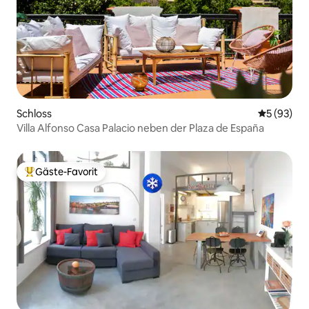
Schloss
Durchschni
5 (93)
Villa Alfonso Casa Palacio neben der Plaza de España
Gäste-Favorit
Beliebter Gäste-Favorit.