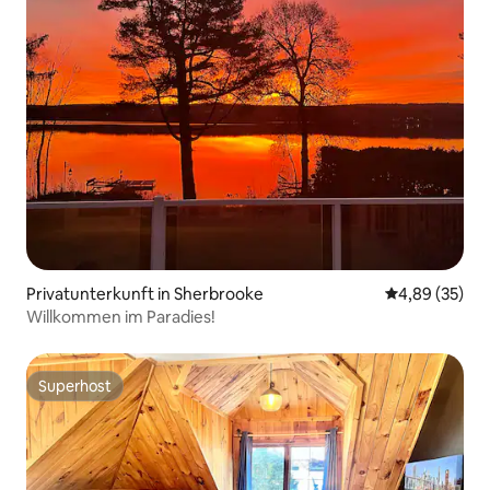
Privatunterkunft in Sherbrooke
Durchschnittl
4,89 (35)
Willkommen im Paradies!
Superhost
Superhost