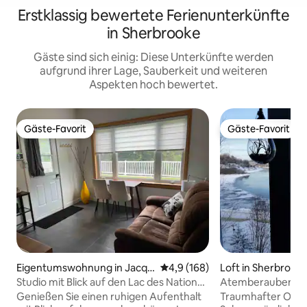
Erstklassig bewertete Ferienunterkünfte
in Sherbrooke
Gäste sind sich einig: Diese Unterkünfte werden
aufgrund ihrer Lage, Sauberkeit und weiteren
Aspekten hoch bewertet.
Gäste-Favorit
Gäste-Favorit
Gäste-Favorit
Gäste-Favorit
Eigentumswohnung in Jacqu
Durchschnittliche Bewertung: 
4,9 (168)
Loft in Sherbrook
es-Cartier
Studio mit Blick auf den Lac des Nations |
Atemberaubendes
Eigenständige Anreise
Panoramablick!
Genießen Sie einen ruhigen Aufenthalt
Traumhafter Ort in