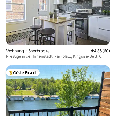
Wohnung in Sherbrooke
Durchschnittl
4,85 (60)
Prestige in der Innenstadt: Parkplatz, Kingsize-Bett, 6
Schlafplätze
Gäste-Favorit
Beliebter Gäste-Favorit.