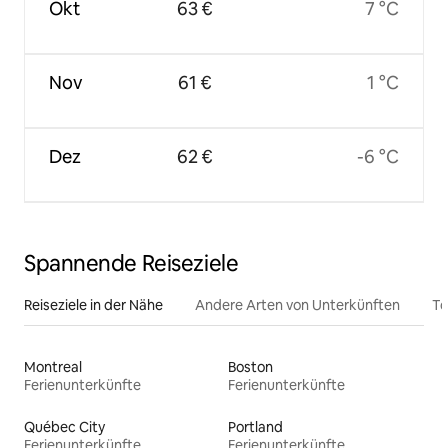
Okt
63 €
7 °C
Nov
61 €
1 °C
Dez
62 €
-6 °C
Spannende Reiseziele
Reiseziele in der Nähe
Andere Arten von Unterkünften
To
Montreal
Boston
Ferienunterkünfte
Ferienunterkünfte
Québec City
Portland
Ferienunterkünfte
Ferienunterkünfte