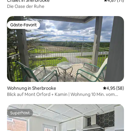
Chalet in Sherbrooke
Durchschnitt
4,87 (71)
Die Oase der Ruhe
Gäste-Favorit
Gäste-Favorit
Wohnung in Sherbrooke
Durchschnittl
4,95 (58)
Blick auf Mont Orford + Kamin | Wohnung 10 Min. vom
Zentrum entfernt
Superhost
Superhost