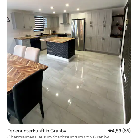
Ferienunterkunft in Granby
Durchschnittl
4,89 (65)
Charmantes Haus im Stadtzentrum von Granby.