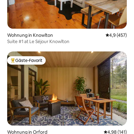
Wohnung in Knowlton
Durchschnitt
4,9 (457)
Suite #1 at Le Séjour Knowlton
Gäste-Favorit
Beliebter Gäste-Favorit.
Wohnung in Orford
Durchschnittl
4,98 (141)