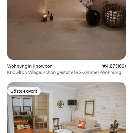
Wohnung in Knowlton
Durchschnittli
4,87 (160)
Knowlton Village: schön gestaltete 2-Zimmer-Wohnung
Gäste-Favorit
Gäste-Favorit