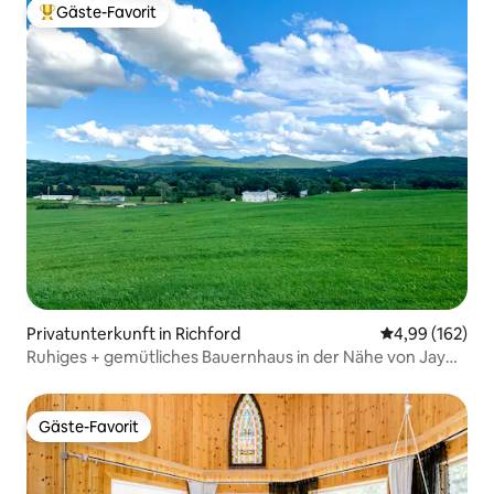
Gäste-Favorit
Beliebter Gäste-Favorit.
Privatunterkunft in Richford
Durchschnittli
4,99 (162)
Ruhiges + gemütliches Bauernhaus in der Nähe von Jay
Peak + Sutton
Gäste-Favorit
Gäste-Favorit