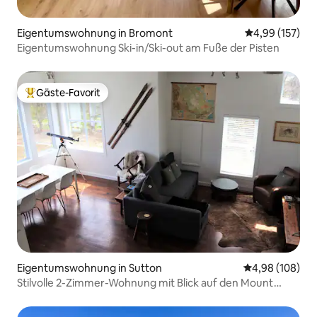
Eigentumswohnung in Bromont
Durchschnittl
4,99 (157)
Eigentumswohnung Ski-in/Ski-out am Fuße der Pisten
Gäste-Favorit
Beliebter Gäste-Favorit.
Eigentumswohnung in Sutton
Durchschnittli
4,98 (108)
Stilvolle 2-Zimmer-Wohnung mit Blick auf den Mount
Sutton