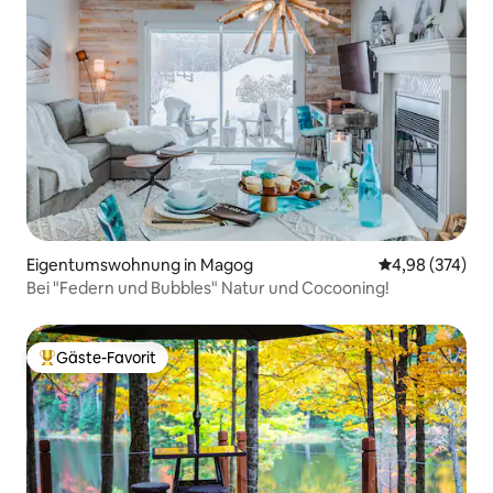
Eigentumswohnung in Magog
Durchschnittli
4,98 (374)
Bei "Federn und Bubbles" Natur und Cocooning!
Gäste-Favorit
Beliebter Gäste-Favorit.