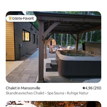
Gäste-Favorit
Beliebter Gäste-Favorit.
Chalet in Mansonville
Durchschnittli
4,96 (210)
Skandinavisches Chalet • Spa Sauna • Ruhige Natur