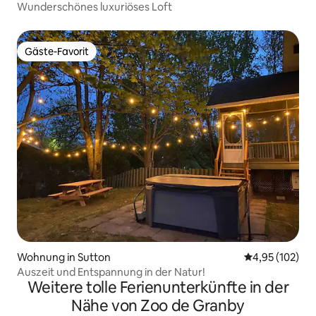
Wunderschönes luxuriöses Loft
Gäste-Favorit
Gäste-Favorit
Wohnung in Sutton
Durchschnittl
4,95 (102)
Auszeit und Entspannung in der Natur!
Weitere tolle Ferienunterkünfte in der
Nähe von Zoo de Granby