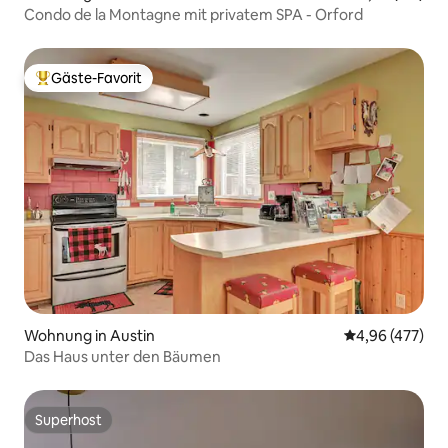
Condo de la Montagne mit privatem SPA - Orford
Gäste-Favorit
Beliebter Gäste-Favorit.
Wohnung in Austin
Durchschnittli
4,96 (477)
Das Haus unter den Bäumen
Superhost
Superhost