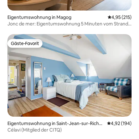
Eigentumswohnung in Magog
Durchschnittl
4,95 (215)
Jonc de mer: Eigentumswohnung 5 Minuten vom Strand
entfernt
Gäste-Favorit
Gäste-Favorit
Eigentumswohnung in Saint-Jean-sur-Richeli
Durchschnittli
4,92 (194)
eu
Célavi (Mitglied der CITQ)