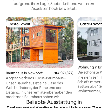
aufgrund ihrer Lage, Sauberkeit und weiteren
Aspekten hoch bewertet.
Gäste-Favorit
Gäste-Favorit
Gäste-Favorit
Gäste-Favorit
Wohnung in Brom
Die schönste Woh
Baumhaus in Newport
Durchschnittliche Bewertung: 4
4,97 (327)
Vieux
In einem sehr helle
Abgeschiedenes Luxus-Baumhaus –
Schlafzimmer-Woh
Whirlpool und Projektor
Unser Baumhaus ist eine Oase des
Betten plus 1 Schl
Wohlbefindens, der Ruhe und der
Wohnzimmer, ein 
Eleganz. In unserem atemberaubenden
komplettes Badez
modernen Baumhaus haben wir
Keramikdusche. R
Beliebte Ausstattung in
Entspannung auf eine ganz neue Ebene
Geschäfte in der 
gebracht. Um uns herum gibt es nichts