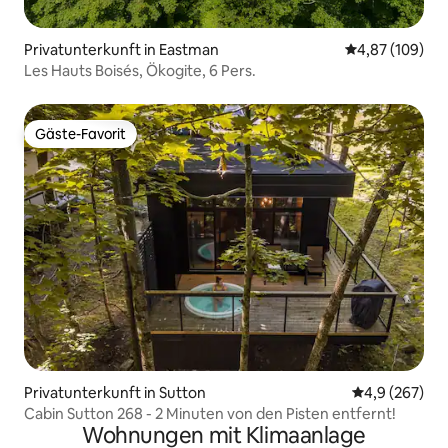
Privatunterkunft in Eastman
Durchschnittli
4,87 (109)
Les Hauts Boisés, Ökogite, 6 Pers.
Gäste-Favorit
Gäste-Favorit
Privatunterkunft in Sutton
Durchschnittl
4,9 (267)
Cabin Sutton 268 - 2 Minuten von den Pisten entfernt!
Wohnungen mit Klimaanlage