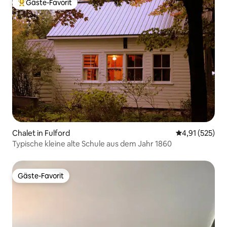
Gäste-Favorit
Beliebter Gäste-Favorit.
Chalet in Fulford
Durchschnittl
4,91 (525)
Typische kleine alte Schule aus dem Jahr 1860
Gäste-Favorit
Gäste-Favorit