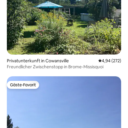
Privatunterkunft in Cowansville
Durchschnittli
4,94 (272)
Freundlicher Zwischenstopp in Brome-Missisquoi
Gäste-Favorit
Gäste-Favorit