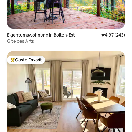
Eigentumswohnung in Bolton-Est
Durchschnittli
4,97 (243)
Gîte des Arts
Gäste-Favorit
Beliebter Gäste-Favorit.