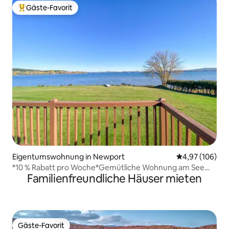
Gäste-Favorit
Beliebter Gäste-Favorit.
Eigentumswohnung in Newport
Durchschnittli
4,97 (106)
*10 % Rabatt pro Woche*Gemütliche Wohnung am See
Familienfreundliche Häuser mieten
UND beheizter Pool!
Gäste-Favorit