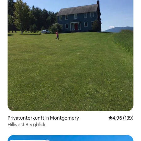
Privatunterkunft in Montgomery
Durchschnittli
4,96 (139)
Hillwest Bergblick