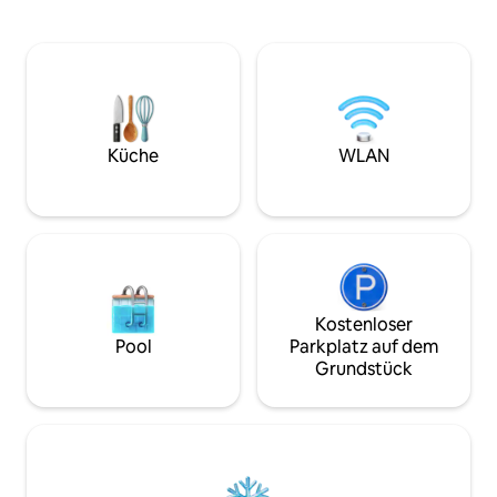
der berühmte Trompetenruf gespielt
Badezimmer mit e
wird. Dieses helle, herrschaftliche Studio
einem Wäscheständ
verfügt über schicke Möbel, einen alten
sowie einer voll 
Kachelofen mit originalen
Es gibt zwei beq
Kupferelementen und stilvolle Stücke
und ein Einzelbett.
moderner Kunst. Die Lage neben dem
achte immer darauf
Marktplatz macht es zum besten Ort,
komfortablen Auf
um die reiche Geschichte der Stadt zu
vorzubereiten. Kl
Küche
WLAN
erkunden.
Innenbereich
Kostenloser
Pool
Parkplatz auf dem
Grundstück