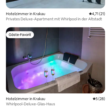
Hotelzimmer in Krakau
Durchschnitt
4,71 (21)
Privates Deluxe-Apartment mit Whirlpool in der Altstadt
Gäste-Favorit
Gäste-Favorit
Hotelzimmer in Krakau
Durchschni
5 (28)
Whirlpool-Deluxe-Glas-Haus