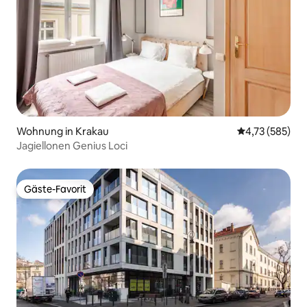
Wohnung in Krakau
Durchschnittl
4,73 (585)
Jagiellonen Genius Loci
Gäste-Favorit
Gäste-Favorit