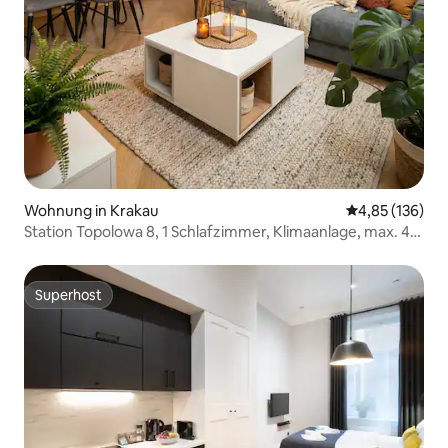
Wohnung in Krakau
Durchschnittl
4,85 (136)
Station Topolowa 8, 1 Schlafzimmer, Klimaanlage, max. 4
Pers.
Superhost
Superhost