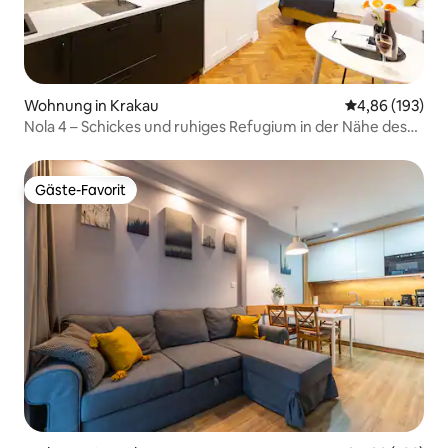
Wohnung in Krakau
Durchschnittli
4,86 (193)
Nola 4 – Schickes und ruhiges Refugium in der Nähe des
Hauptplatzes
Gäste-Favorit
Gäste-Favorit