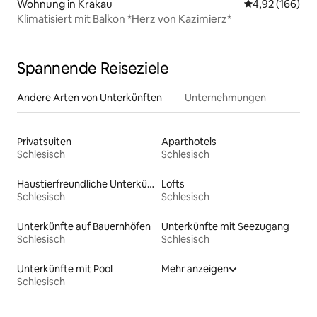
Wohnung in Krakau
Durchschnittli
4,92 (166)
Klimatisiert mit Balkon *Herz von Kazimierz*
Spannende Reiseziele
Andere Arten von Unterkünften
Unternehmungen
Privatsuiten
Aparthotels
Schlesisch
Schlesisch
Haustierfreundliche Unterkünfte
Lofts
Schlesisch
Schlesisch
Unterkünfte auf Bauernhöfen
Unterkünfte mit Seezugang
Schlesisch
Schlesisch
Unterkünfte mit Pool
Mehr anzeigen
Schlesisch