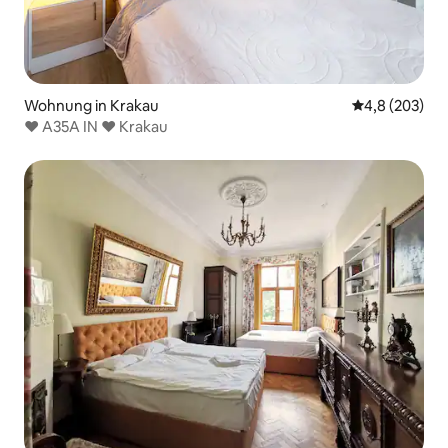
Wohnung in Krakau
Durchschnittl
4,8 (203)
❤ A35A IN ❤ Krakau