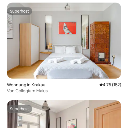
Superhost
Superhost
Wohnung in Krakau
Durchschnittl
4,76 (152)
Von Collegium Maius
Superhost
Superhost