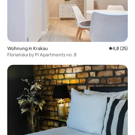
Wohnung in Krakau
Durchschnit
4,8 (25)
Floriańska by PI Apartments no. 8