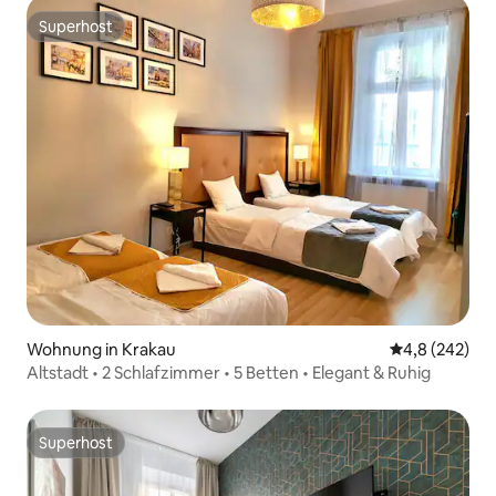
Superhost
Superhost
Wohnung in Krakau
Durchschnittl
4,8 (242)
Altstadt • 2 Schlafzimmer • 5 Betten • Elegant & Ruhig
Superhost
Superhost