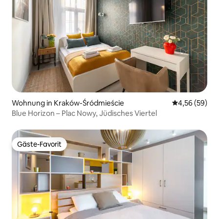
Wohnung in Kraków-Śródmieście
Durchschnittl
4,56 (59)
Blue Horizon – Plac Nowy, Jüdisches Viertel
Gäste-Favorit
Gäste-Favorit