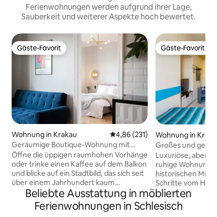
Ferienwohnungen werden aufgrund ihrer Lage,
Sauberkeit und weiterer Aspekte hoch bewertet.
Gäste-Favorit
Gäste-Favorit
Gäste-Favorit
Gäste-Favorit
Wohnung in Krakau
Durchschnittliche Bewertung: 4
4,86 (231)
Wohnung in Krak
Geräumige Boutique-Wohnung mit
Großes und gemüt
einem geheimen Balkon
5 City View Old T
Öffne die üppigen raumhohen Vorhänge
Luxuriöse, aber s
oder trinke einen Kaffee auf dem Balkon
ruhige Wohnung im
und blicke auf ein Stadtbild, das sich seit
historischen Miet
über einem Jahrhundert kaum
Schritte vom Haupt
Beliebte Ausstattung in möblierten
verändert hat. Auf der linken Seite
für Liebhaber vo
siehst du die mittelalterlichen, gotischen
tagsüber und Stad
Ferienwohnungen in Schlesisch
Türme der Marienbasilika, von wo aus
Sie besteht aus z