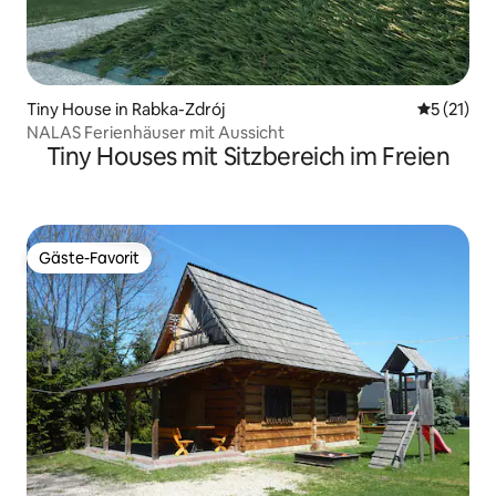
Tiny House in Rabka-Zdrój
Durchschn
5 (21)
NALAS Ferienhäuser mit Aussicht
Tiny Houses mit Sitzbereich im Freien
Gäste-Favorit
Gäste-Favorit