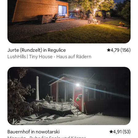
Jurte (Rundzelt) in Regulice
Durchschnittl
4,79 (156)
LushHills | Tiny House - Haus auf Rädern
Bauernhof in nowotarski
Durchschnitt
4,91 (53)