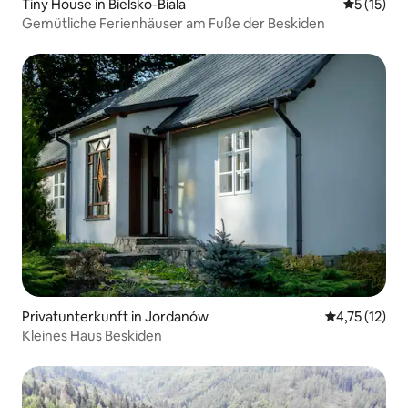
Tiny House in Bielsko-Biala
Durchschn
5 (15)
Gemütliche Ferienhäuser am Fuße der Beskiden
Privatunterkunft in Jordanów
Durchschnitt
4,75 (12)
Kleines Haus Beskiden