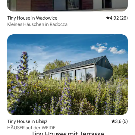
Tiny House in Wadowice
Durchschnittl
4,92 (26)
Kleines Häuschen in Radocza
Tiny House in Libiąż
Durchschni
3,6 (5)
HÄUSER auf der WEIDE
Tiny Houses mit Terrasse