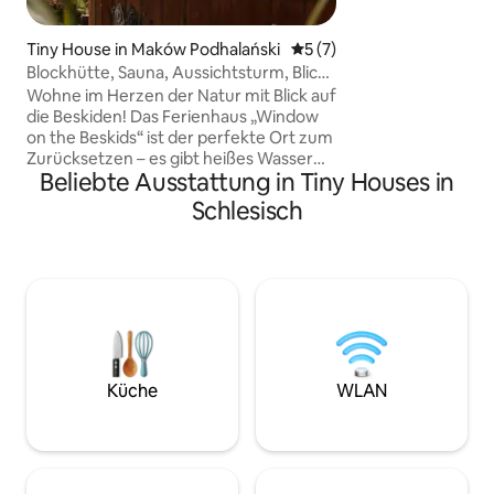
wie Wadowice (23 
Korbielów (15 km),
Tiny House in Maków Podhalański
Durchschnittliche Bewertu
5 (7)
km), Krakau (70 k
Blockhütte, Sauna, Aussichtsturm, Blick
und der Slowakei (3
auf die Beskiden
Region, die das ga
Wohne im Herzen der Natur mit Blick auf
Touristen attraktiv 
die Beskiden! Das Ferienhaus „Window
ausgezeichneter 
on the Beskids“ ist der perfekte Ort zum
Sommersport zu tr
Zurücksetzen – es gibt heißes Wasser
Beliebte Ausstattung in Tiny Houses in
Möglichkeit, ande
und einen Whirlpool, eine Sauna mit
nutzen.
Panoramablick auf die Berge oder eine
Schlesisch
Entspannungszone in Form eines
Graduationsturms und einen
komfortablen Raum für Remote-Arbeit.
Ruhig, Wald, Vögel singen und
Sonnenuntergänge vom Deck aus. In
der Nähe von Wanderwegen, weit weg
vom Trubel – perfekt für ein
romantisches Wochenende, einen
Familienurlaub oder eine einsame
Küche
WLAN
Entgiftung vom Alltag. Es gibt ein kleines
Tiny House neben dem Ferienhaus.