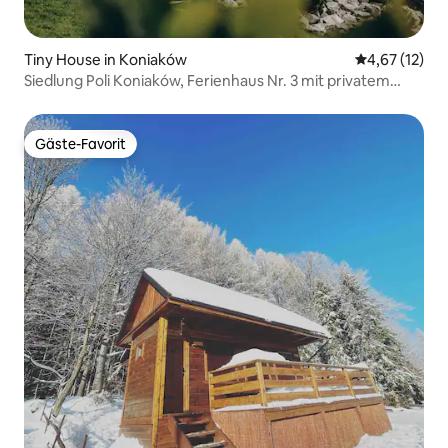
Tiny House in Koniaków
Durchschnitt
4,67 (12)
Siedlung Poli Koniaków, Ferienhaus Nr. 3 mit privatem
Whirlpool
Gäste-Favorit
Gäste-Favorit