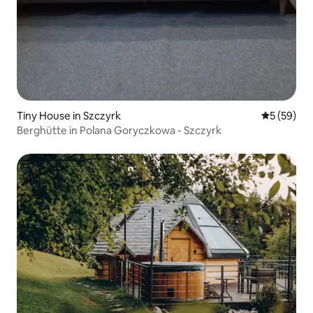
Tiny House in Szczyrk
Durchschni
5 (59)
Berghütte in Polana Goryczkowa - Szczyrk