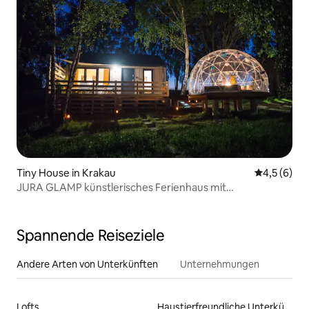
Tiny House in Krakau
Durchschni
4,5 (6)
JURA GLAMP künstlerisches Ferienhaus mit
Terrasse/IGLU
Spannende Reiseziele
Andere Arten von Unterkünften
Unternehmungen
Lofts
Haustierfreundliche Unterkünfte