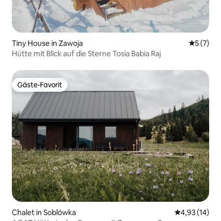
Tiny House in Zawoja
Durchsch
5 (7)
Hütte mit Blick auf die Sterne Tosia Babia Raj
Gäste-Favorit
Gäste-Favorit
Chalet in Soblówka
Durchschnitt
4,93 (14)