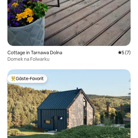
Cottage in Tarnawa Dolna
Durchsch
5 (7)
Domek na Folwarku
Gäste-Favorit
Beliebter Gäste-Favorit.