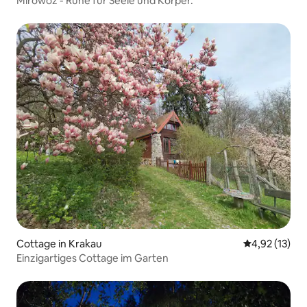
Mirowóz - Ruhe für Seele und Körper.
Cottage in Krakau
Durchschnitt
4,92 (13)
Einzigartiges Cottage im Garten