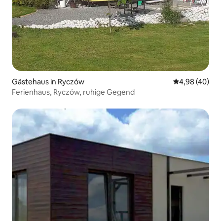
Gästehaus in Ryczów
Durchschnittl
4,98 (40)
Ferienhaus, Ryczów, ruhige Gegend