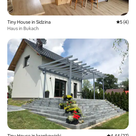
Tiny House in Sidzina
Durchsch
5 (4)
Haus in Bukach
Tiny House in krapkowicki
Durchschnittl
4,44 (27)