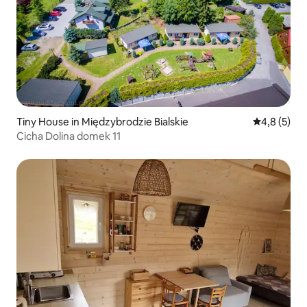
Tiny House in Międzybrodzie Bialskie
Durchschni
4,8 (5)
Cicha Dolina domek 11