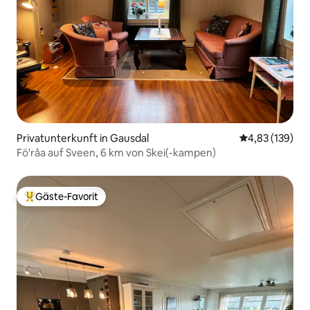
Privatunterkunft in Gausdal
Durchschnittl
4,83 (139)
Fö'råa auf Sveen, 6 km von Skei(-kampen)
Gäste-Favorit
Beliebter Gäste-Favorit.