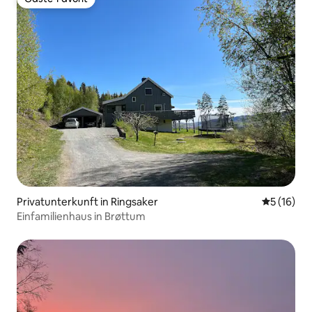
Gäste-Favorit
Privatunterkunft in Ringsaker
Durchschn
5 (16)
Einfamilienhaus in Brøttum