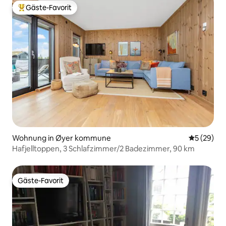
Gäste-Favorit
Beliebter Gäste-Favorit.
Wohnung in Øyer kommune
Durchschni
5 (29)
Hafjelltoppen, 3 Schlafzimmer/2 Badezimmer, 90 km
Gäste-Favorit
Gäste-Favorit