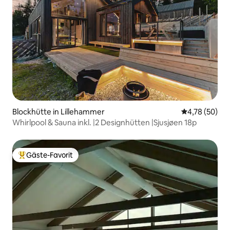
Blockhütte in Lillehammer
Durchschnitt
4,78 (50)
Whirlpool & Sauna inkl. |2 Designhütten |Sjusjøen 18p
Gäste-Favorit
Beliebter Gäste-Favorit.