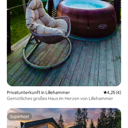
Privatunterkunft in Lillehammer
Durchschnit
4,25 (4)
Gemütliches großes Haus im Herzen von Lillehammer
Superhost
Superhost