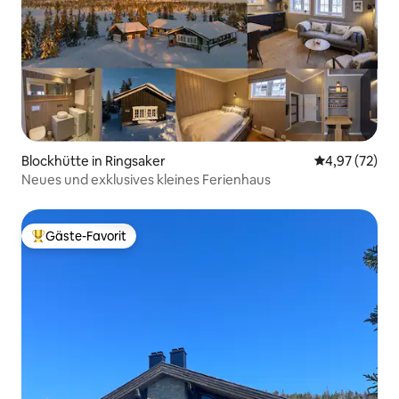
Blockhütte in Ringsaker
Durchschnitt
4,97 (72)
Neues und exklusives kleines Ferienhaus
Gäste-Favorit
Beliebter Gäste-Favorit.