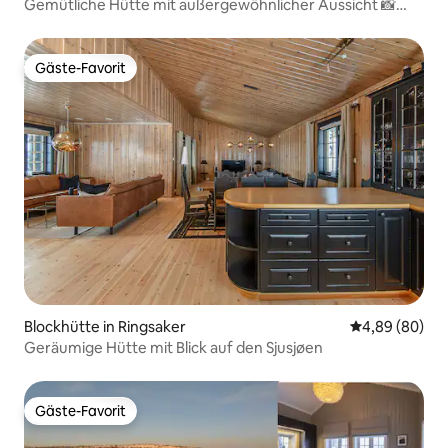
Gemütliche Hütte mit außergewöhnlicher Aussicht 📸
hyttekontoret
Gäste-Favorit
Gäste-Favorit
Blockhütte in Ringsaker
Durchschnittl
4,89 (80)
Geräumige Hütte mit Blick auf den Sjusjøen
Gäste-Favorit
Gäste-Favorit