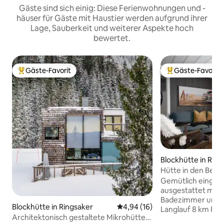
Gäste sind sich einig: Diese Ferienwohnungen und -
häuser für Gäste mit Haustier werden aufgrund ihrer
Lage, Sauberkeit und weiterer Aspekte hoch
bewertet.
Gäste-Favorit
Gäste-Favorit
Beliebter Gäste-Favorit.
Beliebter Gäste-F
Blockhütte in Ring
Hütte in den Berg
der Nähe von Sjus
Gemütlich eingeri
ausgestattet mit 
Badezimmer und Dusche. Na
Blockhütte in Ringsaker
Durchschnittliche Bewertung: 
4,94 (16)
Langlauf 8 km Fah
Architektonisch gestaltete Mikrohütte
Hafjell/Hunderfo