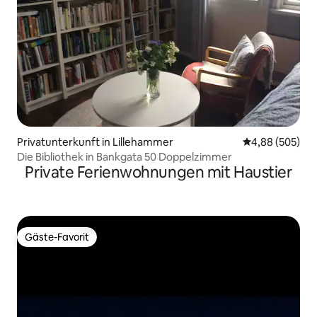
Privatunterkunft in Lillehammer
Durchschnittli
4,88 (505)
Die Bibliothek in Bankgata 50 Doppelzimmer
Private Ferienwohnungen mit Haustier
Gäste-Favorit
Gäste-Favorit