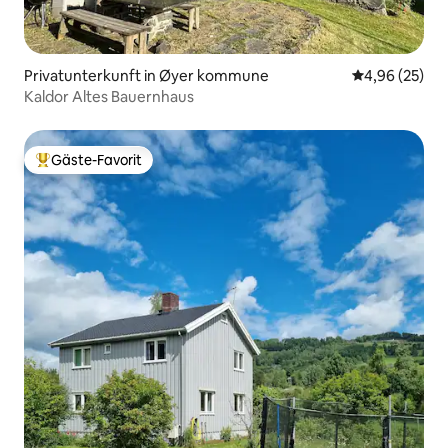
Privatunterkunft in Øyer kommune
Durchschnittl
4,96 (25)
Kaldor Altes Bauernhaus
Gäste-Favorit
Beliebter Gäste-Favorit.