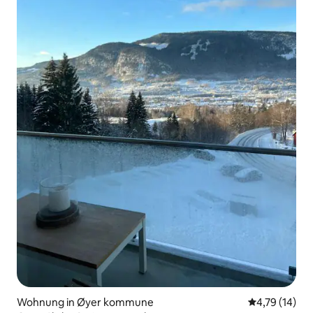
Wohnung in Øyer kommune
Durchschnitt
4,79 (14)