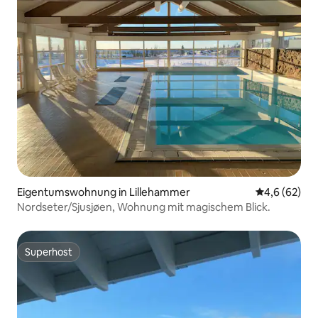
Eigentumswohnung in Lillehammer
Durchschnitt
4,6 (62)
Nordseter/Sjusjøen, Wohnung mit magischem Blick.
Superhost
Superhost