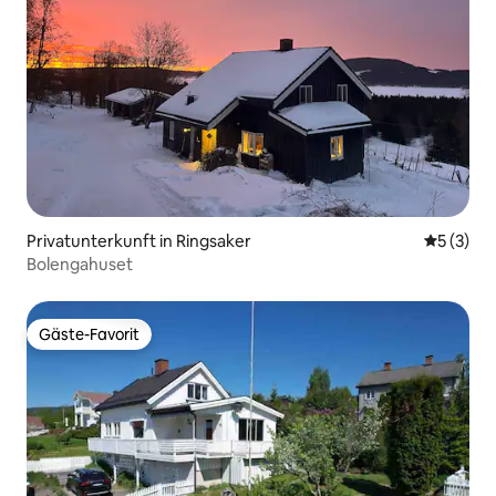
Privatunterkunft in Ringsaker
Durchsch
5 (3)
Bolengahuset
Gäste-Favorit
Gäste-Favorit