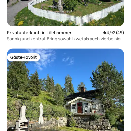
Privatunterkunft in Lillehammer
Durchschnittl
4,92 (49)
Sonnig und zentral. Bring sowohl zwei als auch vierbeinig
mit.
Gäste-Favorit
Gäste-Favorit