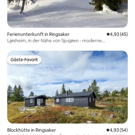
Ferienunterkunft in Ringsaker
Durchschnitt
4,93 (45)
Ljøsheim, in der Nähe von Sjusjøen - moderne
Familienhütte
Gäste-Favorit
Gäste-Favorit
Blockhütte in Ringsaker
Durchschnittl
4,93 (54)