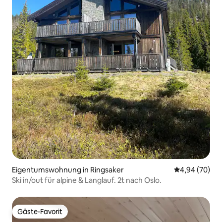
Eigentumswohnung in Ringsaker
Durchschnittl
4,94 (70)
Ski in/out für alpine & Langlauf. 2t nach Oslo.
Gäste-Favorit
Gäste-Favorit