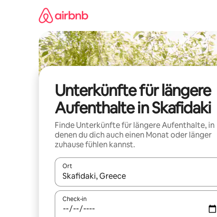
Zu
Inhalten
springen
Unterkünfte für längere
Aufenthalte in Skafidaki
Finde Unterkünfte für längere Aufenthalte, in
denen du dich auch einen Monat oder länger
zuhause fühlen kannst.
Ort
Wenn Ergebnisse verfügbar sind, navigiere mit d
Check-in