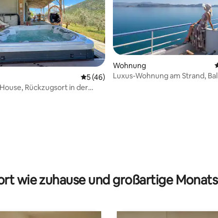
Wohnung
Luxus-Wohnung am Strand, Bal
Durchschnittliche Bewertung: 5 von 5, 
5 (46)
Meerblick
t House, Rückzugsort in der
 Bewertung: 5 von 5, 3 Bewertungen
rt wie zuhause und großartige Monats