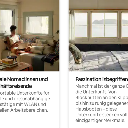
tale Nomad:innen und
Faszination inbegriffen
häftsreisende
Manchmal ist der ganze 
die Unterkunft. Von
rtable Unterkünfte für
Blockhütten an den Klip
ble und ortsunabhängige
bis hin zu ruhig gelegene
fstätige mit WLAN und
Hausbooten – diese
ellen Arbeitsbereichen.
Unterkünfte stecken voll
einzigartiger Merkmale.