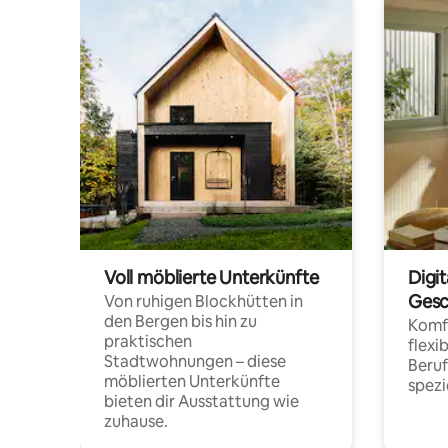
Voll möblierte Unterkünfte
Digi
Gesc
Von ruhigen Blockhütten in
den Bergen bis hin zu
Komfo
praktischen
flexi
Stadtwohnungen – diese
Beru
möblierten Unterkünfte
spezi
bieten dir Ausstattung wie
zuhause.