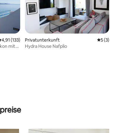
Durchschnittliche Bewertung: 4,91 von 5, 133 Bewertungen
4,91 (133)
Privatunterkunft
Durchschnittlich
5 (3)
kon mit
Hydra House Nafplio
46 Bewertungen
preise