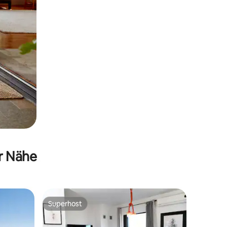
er Nähe
Superhost
Superhost