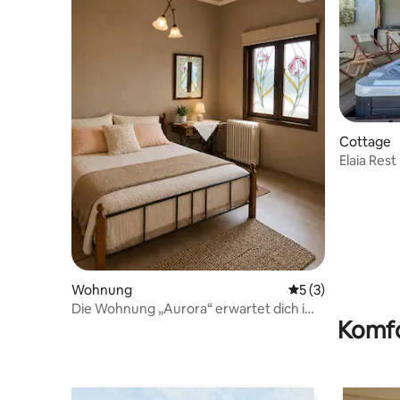
Cottage
Elaia Res
Natur
Wohnung
Durchschnittliche
5 (3)
Die Wohnung „Aurora“ erwartet dich im
Komfo
Land der Argolis!