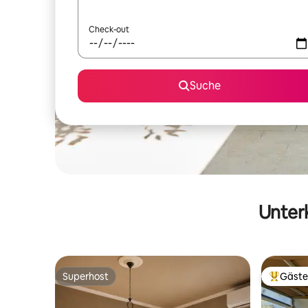
Check-out
Suche
Unterk
Superhost
Gäste
Superhost
Beliebte