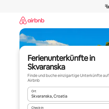
Zu
Inhalten
springen
Ferienunterkünfte in
Skvaranska
Finde und buche einzigartige Unterkünfte auf
Airbnb
Ort
Wenn Ergebnisse verfügbar sind, navigiere mit d
Check-in