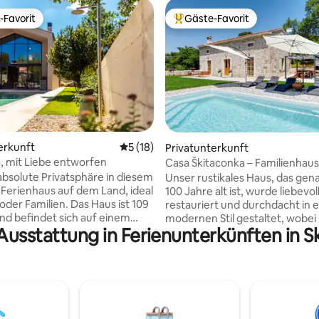
-Favorit
Gäste-Favorit
r Gäste-Favorit.
Beliebter Gäste-Favorit.
Bewertung: 5 von 5, 66 Bewertungen
erkunft
Durchschnittliche Bewertung: 5 von 5, 
5 (18)
Privatunterkunft
za, mit Liebe entworfen
Casa Škitaconka – Familienhaus
bsolute Privatsphäre in diesem
Unser rustikales Haus, das gen
Ferienhaus auf dem Land, ideal
100 Jahre alt ist, wurde liebevol
oder Familien. Das Haus ist 109
restauriert und durchdacht in 
nd befindet sich auf einem
modernen Stil gestaltet, wobei 
Ausstattung in Ferienunterkünften in 
k von 750 m². Das Haus
authentischer istrischer Chara
ber zwei komfortable
bewahrt wurde. Für uns ist es n
mmer mit einem Badezimmer,
ein Haus, sondern ein Ort voller
immer, eine voll ausgestattete
Geschichten, Wärme und Seele 
d einen schönen Außenbereich
den wir gerne mit dir teilen. 
 Gasgrill und einem beheizten
von der Natur, mit einem priva
. Das Haus liegt 2 Kilometer
und in der Nähe des Meeres ist 