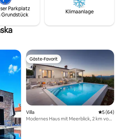
Ruhe und unvergessliche Erinnerungen.
austiere.
Buche jetzt für die ultimative Auszeit!
ser Parkplatz
ner
Klimaanlage
 Grundstück
irklich
nnerungen
 unser
nska
Gäste-Favorit
Gäste-Favorit
Villa
Durchschnittliche
5 (64)
Modernes Haus mit Meerblick, 2 km vom
41 Bewertungen
Strand entfernt