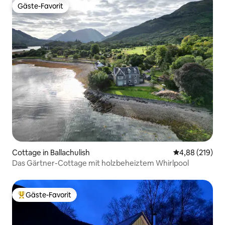
Gäste-Favorit
Gäste-Favorit
Cottage in Ballachulish
Durchschnittli
4,88 (219)
Das Gärtner-Cottage mit holzbeheiztem Whirlpool
Gäste-Favorit
Beliebter Gäste-Favorit.