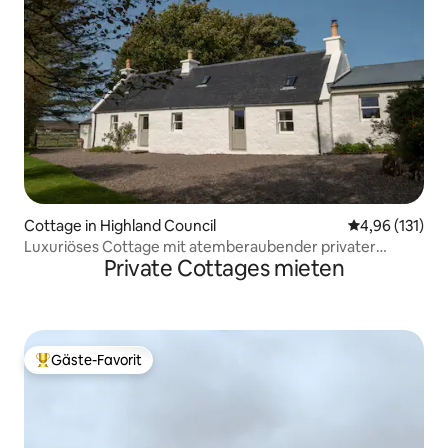
Cottage in Highland Council
Durchschnittl
4,96 (131)
Luxuriöses Cottage mit atemberaubender privater
Private Cottages mieten
Halbinsel
Gäste-Favorit
Beliebter Gäste-Favorit.