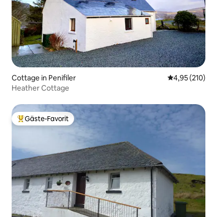
Cottage in Penifiler
Durchschnittl
4,95 (210)
Heather Cottage
Gäste-Favorit
Beliebter Gäste-Favorit.