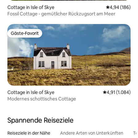
Cottage in Isle of Skye
Durchschnittli
4,94 (186)
Fossil Cottage - gemütlicher Rückzugsort am Meer
Gäste-Favorit
Gäste-Favorit
Cottage in Isle of Skye
Durchschnittlic
4,91 (1.084)
Modernes schottisches Cottage
Spannende Reiseziele
Reiseziele in der Nähe
Andere Arten von Unterkünften
To