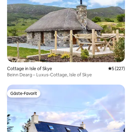
Cottage in Isle of Skye
Durchschnit
5 (227)
Beinn Dearg – Luxus-Cottage, Isle of Skye
Gäste-Favorit
Gäste-Favorit