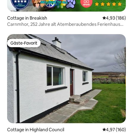
Cottage in Breakish
Durchschnittli
4,93 (186)
Carnmhor, 252 Jahre alt Atemberaubendes Ferienhaus
am eigenen Ufer
Gäste-Favorit
Gäste-Favorit
Cottage in Highland Council
Durchschnittli
4,97 (160)