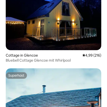
Cottage in Glencoe
Durchschnittli
4,99 (216)
Bluebell Cottage Glencoe mit Whirlpool
Superhost
Superhost