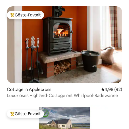
Gäste-Favorit
Beliebter Gäste-Favorit.
Cottage in Applecross
Durchschnittl
4,98 (92)
Luxuriöses Highland-Cottage mit Whirlpool-Badewanne
Gäste-Favorit
Beliebter Gäste-Favorit.