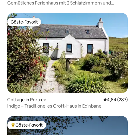
Gemütliches Ferienhaus mit 2 Schlafzimmern und
Holzofen
Gäste-Favorit
Gäste-Favorit
Cottage in Portree
Durchschnittli
4,84 (287)
Indigo – Traditionelles Croft-Haus in Edinbane
Gäste-Favorit
Beliebter Gäste-Favorit.