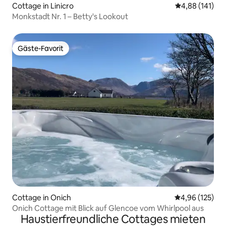
Cottage in Linicro
Durchschnittl
4,88 (141)
Monkstadt Nr. 1 – Betty's Lookout
Gäste-Favorit
Gäste-Favorit
Cottage in Onich
Durchschnittl
4,96 (125)
Onich Cottage mit Blick auf Glencoe vom Whirlpool aus
Haustierfreundliche Cottages mieten