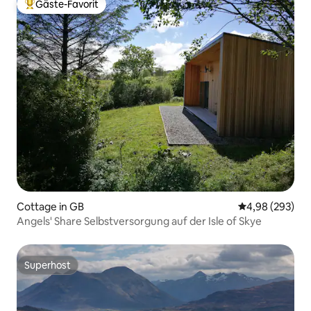
Gäste-Favorit
Beliebter Gäste-Favorit.
Cottage in GB
Durchschnittli
4,98 (293)
Angels' Share Selbstversorgung auf der Isle of Skye
Superhost
Superhost