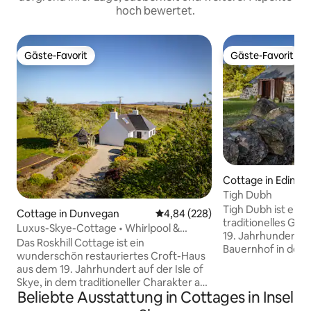
hoch bewertet.
Gäste-Favorit
Gäste-Favorit
Gäste-Favorit
Gäste-Favorit
Cottage in Edinba
Tigh Dubh
Tigh Dubh ist ein 
Cottage in Dunvegan
Durchschnittliche Bewertung: 4
4,84 (228)
traditionelles Ge
Luxus-Skye-Cottage • Whirlpool &
19. Jahrhundert a
Grillhütte
Das Roskhill Cottage ist ein
Bauernhof in der 
wunderschön restauriertes Croft-Haus
Inn, 8 Meilen von
aus dem 19. Jahrhundert auf der Isle of
13 Meilen von Port
Skye, in dem traditioneller Charakter auf
Ferienhaus ist ei
Beliebte Ausstattung in Cottages in Insel
modernen Komfort trifft. Es liegt auf 3
Geschichte, Char
privaten Hektar und bietet Blick auf das