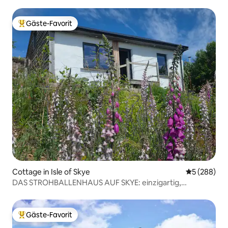
Gäste-Favorit
Beliebter Gäste-Favorit.
Cottage in Isle of Skye
Durchschnit
5 (288)
DAS STROHBALLENHAUS AUF SKYE: einzigartig,
gemütlich mit Aussicht.
Gäste-Favorit
Beliebter Gäste-Favorit.