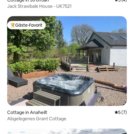
Jack Strawbale House - UK7521
Gäste-Favorit
Beliebter Gäste-Favorit.
Cottage in Anaheilt
Durchsch
5 (7)
Abgelegenes Grant Cottage