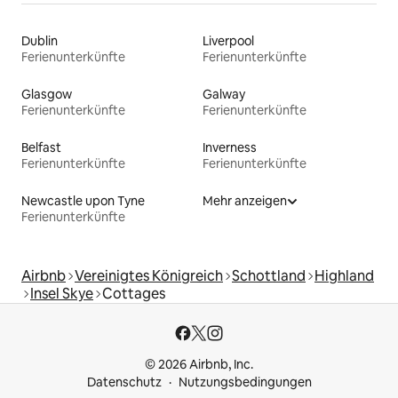
Dublin
Liverpool
Ferienunterkünfte
Ferienunterkünfte
Glasgow
Galway
Ferienunterkünfte
Ferienunterkünfte
Belfast
Inverness
Ferienunterkünfte
Ferienunterkünfte
Newcastle upon Tyne
Mehr anzeigen
Ferienunterkünfte
Airbnb
Vereinigtes Königreich
Schottland
Highland
Insel Skye
Cottages
© 2026 Airbnb, Inc.
Datenschutz
Nutzungsbedingungen