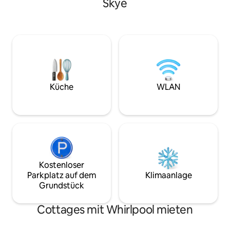
Skye
einem echten Gefü
Meer und die Cuillins, einen gemütlichen
Croft und Tigh Dub
Holzofen, eine Grillhütte und einen
dass du zur Ruhe
holzbeheizten Whirlpool. Es bietet Platz
seiner schönsten 
für 4 Personen in einem Kingsize- und
Wir wissen, dass d
Zweibettzimmer und ist geschmackvoll
nach Skye überwäl
eingerichtet und komplett für einen
können dir mit ve
erholsamen Aufenthalt ausgestattet.
Empfehlungen und
Nur 1 Meile von Dunvegan entfernt und
helfen, dass du e
in der Nähe von Top-Restaurants,
Küche
WLAN
ausgewählt hast, i
Spazierwegen und Sehenswürdigkeiten,
wirklich wie zuhau
perfekt als ruhiger Rückzugsort oder für
ein Highland-Abenteuer.
Kostenloser
Parkplatz auf dem
Klimaanlage
Grundstück
Cottages mit Whirlpool mieten