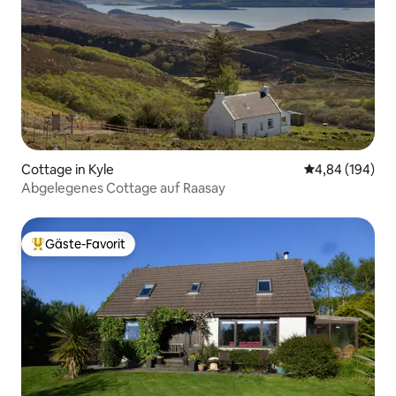
Cottage in Kyle
Durchschnittli
4,84 (194)
Abgelegenes Cottage auf Raasay
Gäste-Favorit
Beliebter Gäste-Favorit.