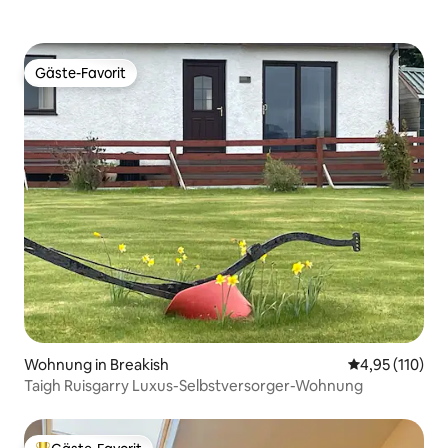
Gäste-Favorit
Gäste-Favorit
Wohnung in Breakish
Durchschnittl
4,95 (110)
Taigh Ruisgarry Luxus-Selbstversorger-Wohnung