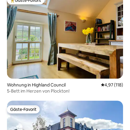
Gäste-Favorit
Beliebter Gäste-Favorit.
Wohnung in Highland Council
Durchschnittl
4,97 (118)
5-Bett im Herzen von Plockton!
Gäste-Favorit
Gäste-Favorit