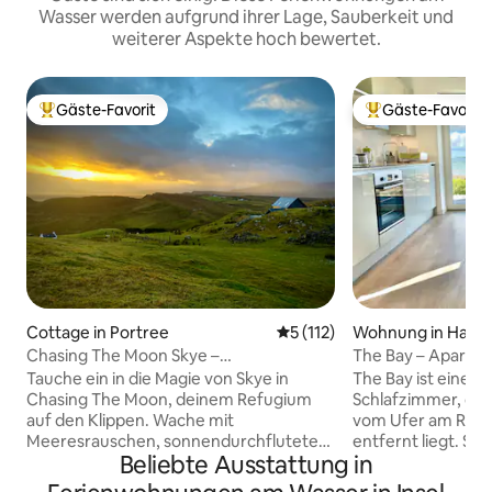
Wasser werden aufgrund ihrer Lage, Sauberkeit und
weiterer Aspekte hoch bewertet.
Gäste-Favorit
Gäste-Favorit
Beliebter Gäste-Favorit.
Beliebter Gäste-F
Cottage in Portree
Durchschnittliche Bewertun
5 (112)
Wohnung in Harra
Chasing The Moon Skye –
The Bay – Apartme
abgeschiedenes Luxus-Ferienhaus
Tauche ein in die Magie von Skye in
The Bay ist eine st
Chasing The Moon, deinem Refugium
Schlafzimmer, die
auf den Klippen. Wache mit
vom Ufer am Rand
Meeresrauschen, sonnendurchfluteten
entfernt liegt. Sie
Beliebte Ausstattung in
Fenstern und atemberaubender
offene, voll ausge
Aussicht auf. Dieses abgelegene
Küche/Wohnzimmer