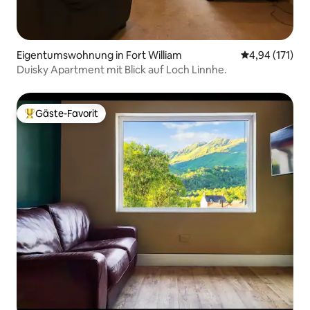
Eigentumswohnung in Fort William
Durchschnittl
4,94 (171)
Duisky Apartment mit Blick auf Loch Linnhe.
Gäste-Favorit
Beliebter Gäste-Favorit.