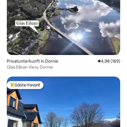
Privatunterkunft in Dornie
Durchschnittli
4,98 (169)
Glas Eilean View, Dornie
Gäste-Favorit
Beliebter Gäste-Favorit.