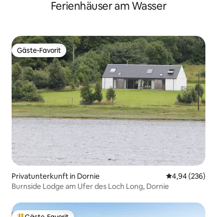
Ferienhäuser am Wasser
Gäste-Favorit
Gäste-Favorit
Privatunterkunft in Dornie
Durchschnittli
4,94 (236)
Burnside Lodge am Ufer des Loch Long, Dornie