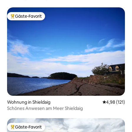
Gäste-Favorit
Beliebter Gäste-Favorit.
Wohnung in Shieldaig
Durchschnittl
4,98 (121)
Schönes Anwesen am Meer Shieldaig
Gäste-Favorit
Beliebter Gäste-Favorit.