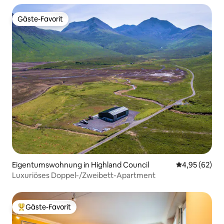
Gäste-Favorit
Gäste-Favorit
Eigentumswohnung in Highland Council
Durchschnittl
4,95 (62)
Luxuriöses Doppel-/Zweibett-Apartment
Gäste-Favorit
Beliebter Gäste-Favorit.