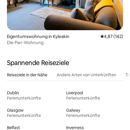
Eigentumswohnung in Kyleakin
Durchschnittl
4,87 (142)
Die Pier-Wohnung
Spannende Reiseziele
Reiseziele in der Nähe
Andere Arten von Unterkünften
To
Dublin
Liverpool
Ferienunterkünfte
Ferienunterkünfte
Glasgow
Galway
Ferienunterkünfte
Ferienunterkünfte
Belfast
Inverness