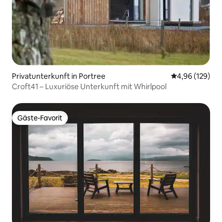
Privatunterkunft in Portree
Durchschnittli
4,96 (129)
Croft41 – Luxuriöse Unterkunft mit Whirlpool
Gäste-Favorit
Gäste-Favorit