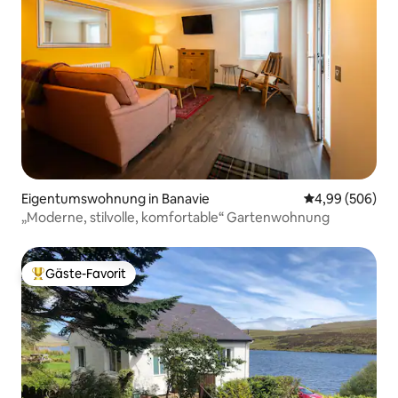
Eigentumswohnung in Banavie
Durchschnittli
4,99 (506)
„Moderne, stilvolle, komfortable“ Gartenwohnung
Gäste-Favorit
Beliebter Gäste-Favorit.