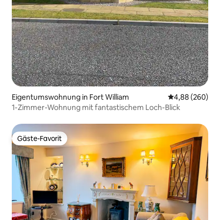
Eigentumswohnung in Fort William
Durchschnittli
4,88 (260)
1-Zimmer-Wohnung mit fantastischem Loch-Blick
Gäste-Favorit
Gäste-Favorit