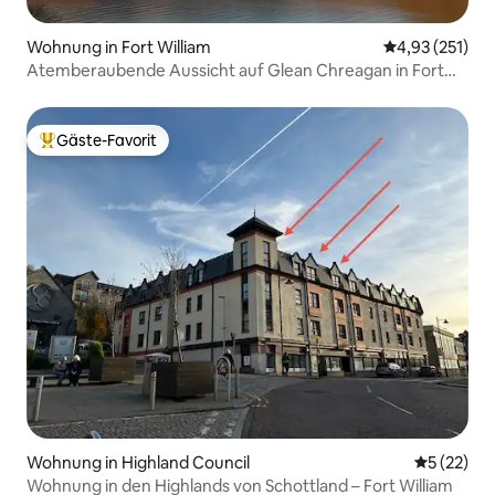
Wohnung in Fort William
Durchschnittl
4,93 (251)
Atemberaubende Aussicht auf Glean Chreagan in Fort
William
Gäste-Favorit
Beliebter Gäste-Favorit.
Wohnung in Highland Council
Durchschn
5 (22)
Wohnung in den Highlands von Schottland – Fort William