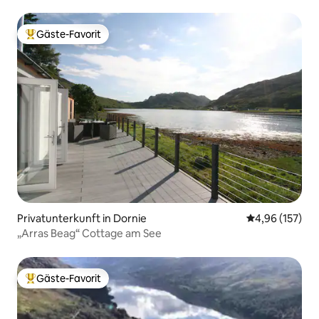
Gäste-Favorit
Beliebter Gäste-Favorit.
Privatunterkunft in Dornie
Durchschnittl
4,96 (157)
„Arras Beag“ Cottage am See
Gäste-Favorit
Beliebter Gäste-Favorit.