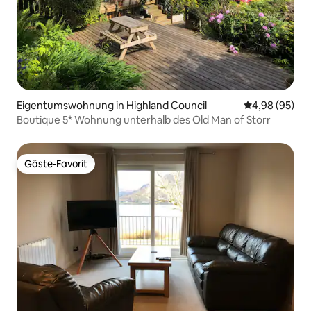
Eigentumswohnung in Highland Council
Durchschnittl
4,98 (95)
Boutique 5* Wohnung unterhalb des Old Man of Storr
Gäste-Favorit
Gäste-Favorit