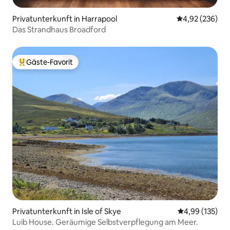
Privatunterkunft in Harrapool
Durchschnittli
4,92 (236)
Das Strandhaus Broadford
Gäste-Favorit
Beliebter Gäste-Favorit.
Privatunterkunft in Isle of Skye
Durchschnittl
4,99 (135)
Luib House. Geräumige Selbstverpflegung am Meer.