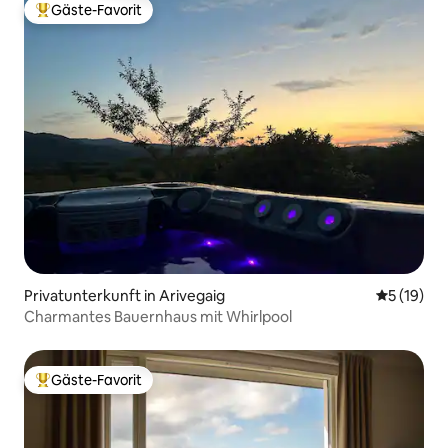
Gäste-Favorit
Beliebter Gäste-Favorit.
Privatunterkunft in Arivegaig
Durchschn
5 (19)
Charmantes Bauernhaus mit Whirlpool
Gäste-Favorit
Beliebter Gäste-Favorit.