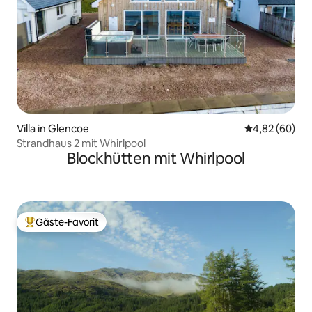
Villa in Glencoe
Durchschnittl
4,82 (60)
Strandhaus 2 mit Whirlpool
Blockhütten mit Whirlpool
Gäste-Favorit
Beliebter Gäste-Favorit.