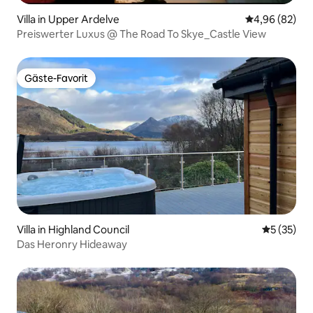
Villa in Upper Ardelve
Durchschnittl
4,96 (82)
Preiswerter Luxus @ The Road To Skye_Castle View
Gäste-Favorit
Gäste-Favorit
Villa in Highland Council
Durchschn
5 (35)
Das Heronry Hideaway