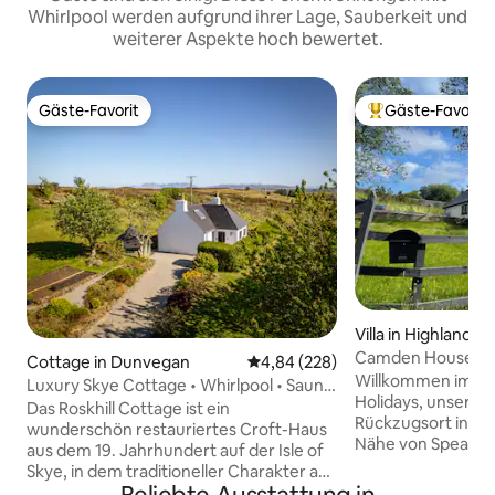
Whirlpool werden aufgrund ihrer Lage, Sauberkeit und
weiterer Aspekte hoch bewertet.
Gäste-Favorit
Gäste-Favorit
Gäste-Favorit
Beliebter Gäste-F
Villa in Highland C
Camden House Hol
Cottage in Dunvegan
Durchschnittliche Bewertung: 4
4,84 (228)
Highlands mit Whi
Willkommen im C
Luxury Skye Cottage • Whirlpool • Sauna
Holidays, unserem
• Grillhütte
Das Roskhill Cottage ist ein
Rückzugsort in den
wunderschön restauriertes Croft-Haus
Nähe von Spean Br
aus dem 19. Jahrhundert auf der Isle of
Dieses geräumige
Skye, in dem traditioneller Charakter auf
Architekten entw
modernen Komfort trifft. Es liegt auf 3