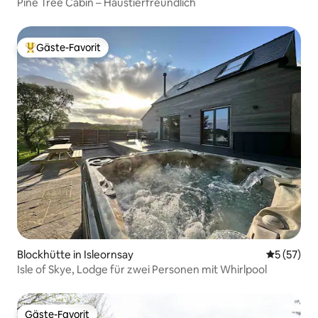
Pine Tree Cabin – Haustierfreundlich
Gäste-Favorit
Beliebter Gäste-Favorit.
Blockhütte in Isleornsay
Durchschn
5 (57)
Isle of Skye, Lodge für zwei Personen mit Whirlpool
Gäste-Favorit