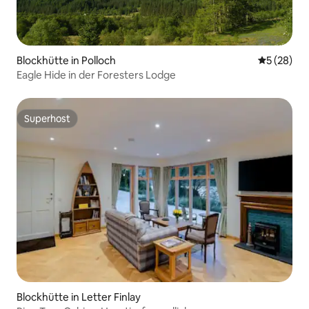
Blockhütte in Polloch
Durchschni
5 (28)
Eagle Hide in der Foresters Lodge
Superhost
Superhost
Blockhütte in Letter Finlay