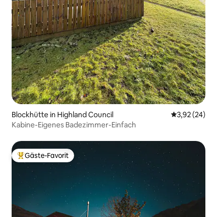
Blockhütte in Highland Council
Durchschnitt
3,92 (24)
Kabine-Eigenes Badezimmer-Einfach
Gäste-Favorit
Beliebter Gäste-Favorit.