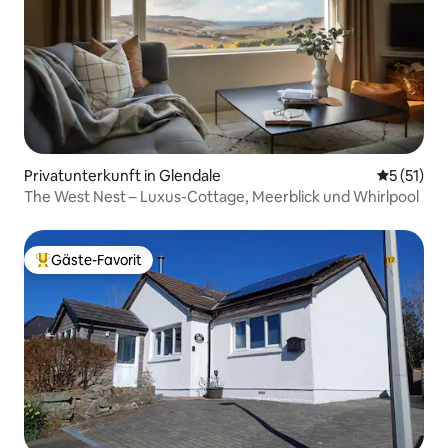
Privatunterkunft in Glendale
Durchschn
5 (51)
The West Nest – Luxus-Cottage, Meerblick und Whirlpool
Gäste-Favorit
Beliebter Gäste-Favorit.