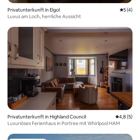
Privatunterkunft in Elgol
Durchsch
5 (4)
Luxus am Loch, herrliche Aussicht
Privatunterkunft in Highland Council
Durchschni
4,8 (5)
Luxuriöses Ferienhaus in Portree mit Whirlpool HAM