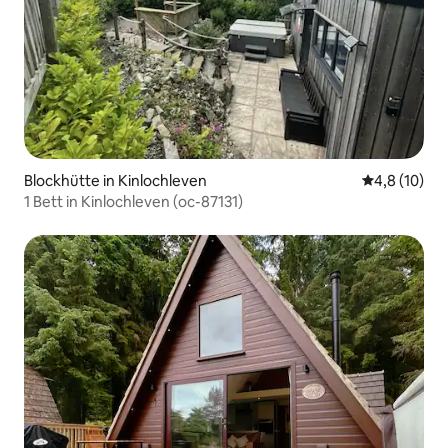
Blockhütte in Kinlochleven
Durchschnit
4,8 (10)
1 Bett in Kinlochleven (oc-87131)