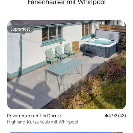
Ferienhäuser mit Whirlpool
Superhost
Superhost
Privatunterkunft in Dornie
Durchschnitt
4,93 (43)
Highland-Kurzurlaub mit Whirlpool