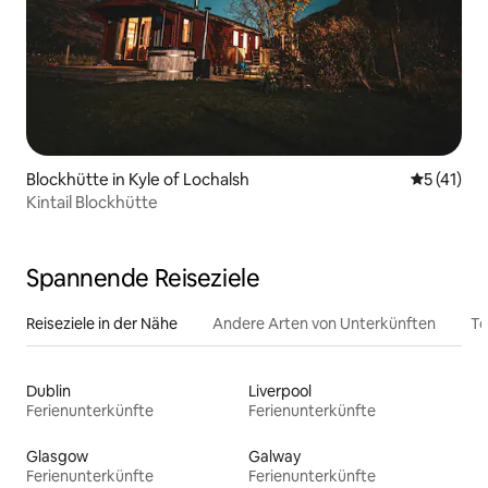
Blockhütte in Kyle of Lochalsh
Durchschn
5 (41)
Kintail Blockhütte
Spannende Reiseziele
Reiseziele in der Nähe
Andere Arten von Unterkünften
To
Dublin
Liverpool
Ferienunterkünfte
Ferienunterkünfte
Glasgow
Galway
Ferienunterkünfte
Ferienunterkünfte