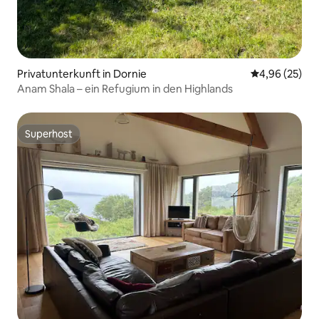
Privatunterkunft in Dornie
Durchschnittl
4,96 (25)
Anam Shala – ein Refugium in den Highlands
Superhost
Superhost