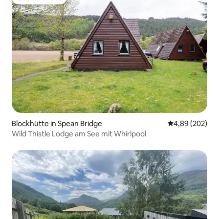
Gäste-Favorit
Blockhütte in Spean Bridge
Durchschnittli
4,89 (202)
Wild Thistle Lodge am See mit Whirlpool