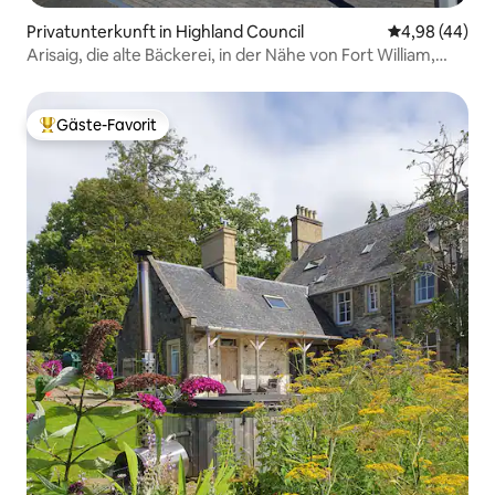
Privatunterkunft in Highland Council
Durchschnittl
4,98 (44)
Arisaig, die alte Bäckerei, in der Nähe von Fort William,
Highlands
Gäste-Favorit
Beliebter Gäste-Favorit.