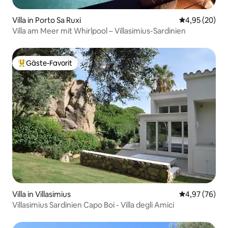
Villa in Porto Sa Ruxi
Durchschnittl
4,95 (20)
Villa am Meer mit Whirlpool – Villasimius-Sardinien
Gäste-Favorit
Beliebter Gäste-Favorit.
Villa in Villasimius
Durchschnittl
4,97 (76)
Villasimius Sardinien Capo Boi - Villa degli Amici