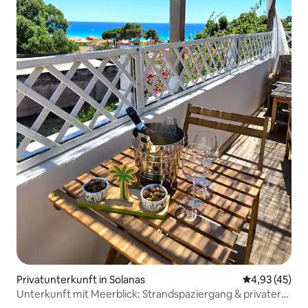
Privatunterkunft in Solanas
Durchschnitt
4,93 (45)
Unterkunft mit Meerblick: Strandspaziergang & privater
Garten