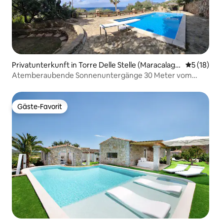
Privatunterkunft in Torre Delle Stelle (Maracalago
Durchschn
5 (18)
nis)
Atemberaubende Sonnenuntergänge 30 Meter vom
Meer entfernt
Gäste-Favorit
Gäste-Favorit