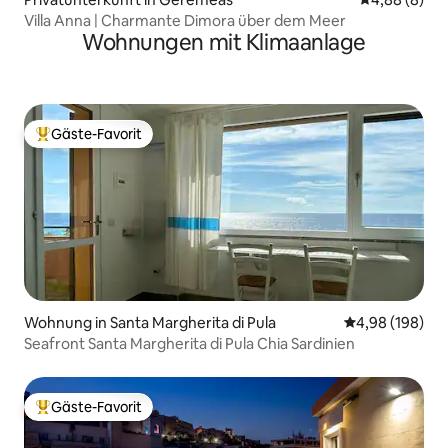
Villa Anna | Charmante Dimora über dem Meer
Wohnungen mit Klimaanlage
Gäste-Favorit
Beliebter Gäste-Favorit.
Wohnung in Santa Margherita di Pula
Durchschnittli
4,98 (198)
Seafront Santa Margherita di Pula Chia Sardinien
Gäste-Favorit
Beliebter Gäste-Favorit.