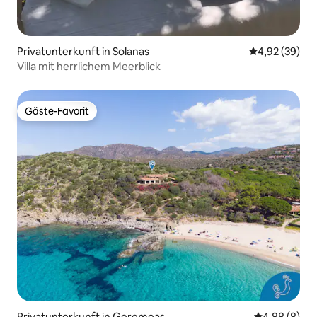
Privatunterkunft in Solanas
Durchschnittl
4,92 (39)
Villa mit herrlichem Meerblick
Gäste-Favorit
Gäste-Favorit
Privatunterkunft in Geremeas
Durchschnitt
4,88 (8)