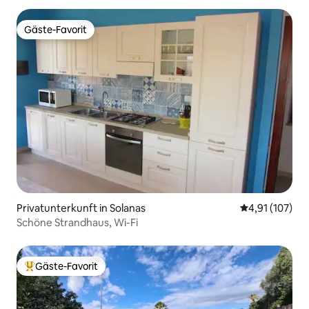
Gäste-Favorit
Gäste-Favorit
Privatunterkunft in Solanas
Durchschnittl
4,91 (107)
Schöne Strandhaus, Wi-Fi
Gäste-Favorit
Beliebter Gäste-Favorit.