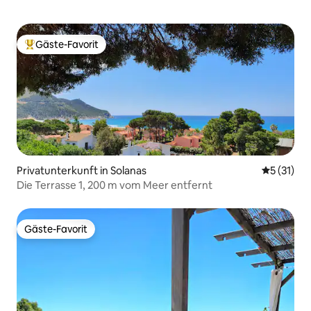
Gäste-Favorit
Beliebter Gäste-Favorit.
Privatunterkunft in Solanas
Durchschn
5 (31)
Die Terrasse 1, 200 m vom Meer entfernt
Gäste-Favorit
Gäste-Favorit