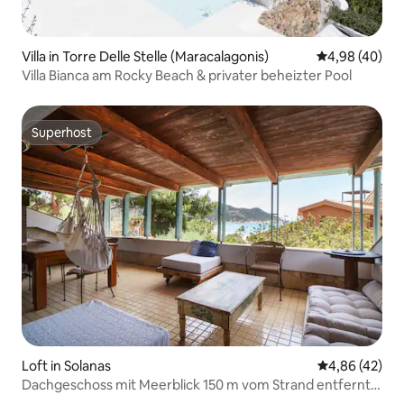
Villa in Torre Delle Stelle (Maracalagonis)
Durchschnittl
4,98 (40)
Villa Bianca am Rocky Beach & privater beheizter Pool
Superhost
Superhost
Loft in Solanas
Durchschnittl
4,86 (42)
Dachgeschoss mit Meerblick 150 m vom Strand entfernt
(Pocket-WLAN)