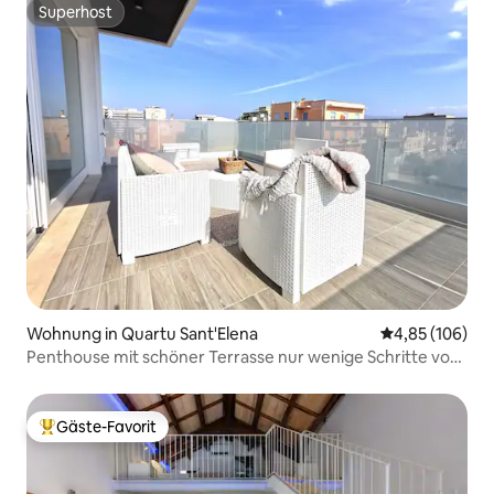
Superhost
Superhost
Wohnung in Quartu Sant'Elena
Durchschnittli
4,85 (106)
Penthouse mit schöner Terrasse nur wenige Schritte vom
Meer entfernt
Gäste-Favorit
Beliebter Gäste-Favorit.