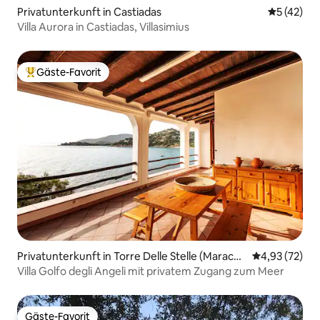
Privatunterkunft in Castiadas
Durchschn
5 (42)
Villa Aurora in Castiadas, Villasimius
Gäste-Favorit
Beliebter Gäste-Favorit.
Privatunterkunft in Torre Delle Stelle (Maracal
Durchschnitt
4,93 (72)
agonis)
Villa Golfo degli Angeli mit privatem Zugang zum Meer
Gäste-Favorit