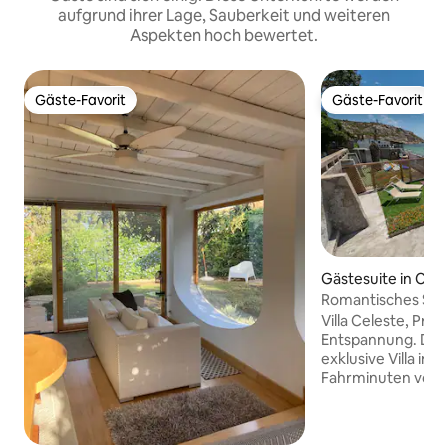
aufgrund ihrer Lage, Sauberkeit und weiteren
Aspekten hoch bewertet.
Gäste-Favorit
Gäste-Favorit
Gäste-Favorit
Gäste-Favorit
Gästesuite in Cagli
Romantisches Studi
Sardinien
Villa Celeste, Pri
Entspannung. Die 
exklusive Villa in Ca
Fahrminuten vom
entfernt. Sie ist s
direktem Zugang 
Bernat, vorbei an 