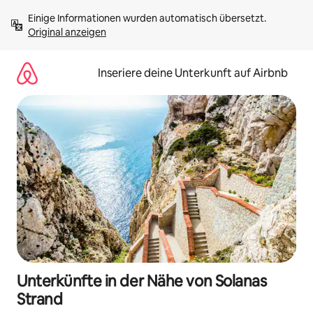
Zu
Einige Informationen wurden automatisch übersetzt. 
Inhalten
Original anzeigen
springen
Inseriere deine Unterkunft auf Airbnb
Unterkünfte in der Nähe von Solanas
Strand