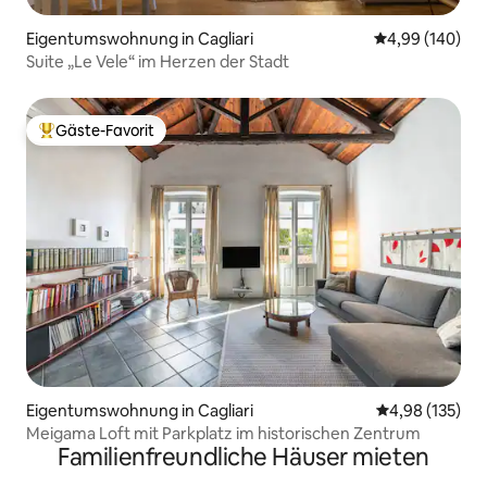
Eigentumswohnung in Cagliari
Durchschnittli
4,99 (140)
Suite „Le Vele“ im Herzen der Stadt
Gäste-Favorit
Beliebter Gäste-Favorit.
Eigentumswohnung in Cagliari
Durchschnittl
4,98 (135)
Meigama Loft mit Parkplatz im historischen Zentrum
Familienfreundliche Häuser mieten