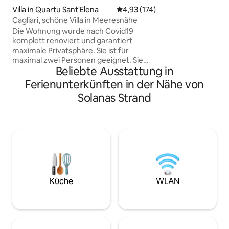
dahinter bieten 
Villa in Quartu Sant'Elena
Durchschnittliche Bewertung: 4
4,93 (174)
Aussicht und alte
Cagliari, schöne Villa in Meeresnähe
zum Wandern oder
Die Wohnung wurde nach Covid19
der Nähe des Hau
komplett renoviert und garantiert
Restaurants. Ein A
maximale Privatsphäre. Sie ist für
empfehlenswert, e
maximal zwei Personen geeignet. Sie
die Straße an man
Beliebte Ausstattung in
befindet sich auf einem leichten Hügel,
holprig ist. Das Pa
nur wenige Minuten vom Meer entfernt,
Ferienunterkünften in der Nähe von
und verfügt über ein Schlafzimmer mit
Solanas Strand
Doppelbett, ein großes Badezimmer,
eine Designerküche, einen
Wohnbereich, WLAN, einen Ventilator
und eine Klimaanlage. Parkettböden und
handgefertigte Möbel. Umgeben von
großen Fenstern mit Blick auf den
Garten, ist es ideal für diejenigen, die die
Sonne, die Natur und das Meer lieben.
Privater Eingang mit Parkplatz und
Küche
WLAN
ausgestattetem Gartenbereich.