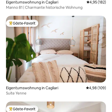
Eigentumswohnung in Cagliari
Durchschnittl
4,95 (182)
Manno 81 | Charmante historische Wohnung
Gäste-Favorit
Beliebter Gäste-Favorit.
Eigentumswohnung in Cagliari
Durchschnittli
4,98 (109)
Suite Yenne
Gäste-Favorit
Beliebter Gäste-Favorit.