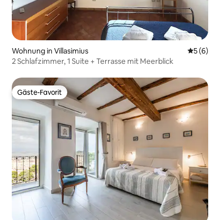
Wohnung in Villasimius
Durchschn
5 (6)
2 Schlafzimmer, 1 Suite + Terrasse mit Meerblick
Gäste-Favorit
Gäste-Favorit