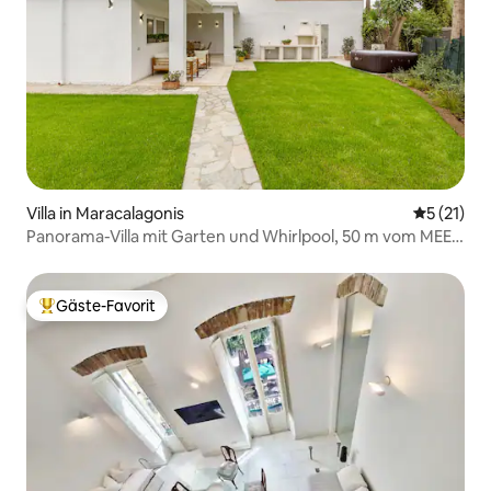
Villa in Maracalagonis
Durchschn
5 (21)
Panorama-Villa mit Garten und Whirlpool, 50 m vom MEER
entfernt
Gäste-Favorit
Beliebter Gäste-Favorit.