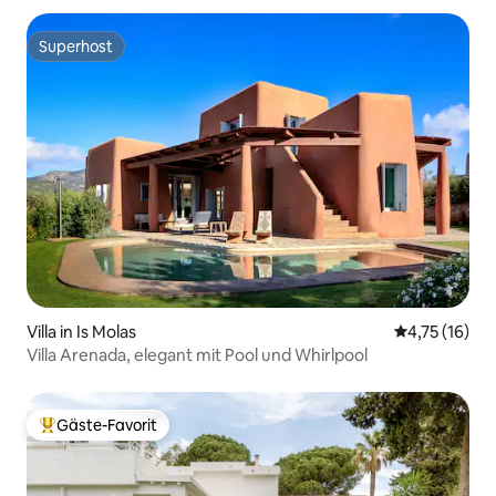
Superhost
Superhost
Villa in Is Molas
Durchschnitt
4,75 (16)
Villa Arenada, elegant mit Pool und Whirlpool
Gäste-Favorit
Beliebter Gäste-Favorit.