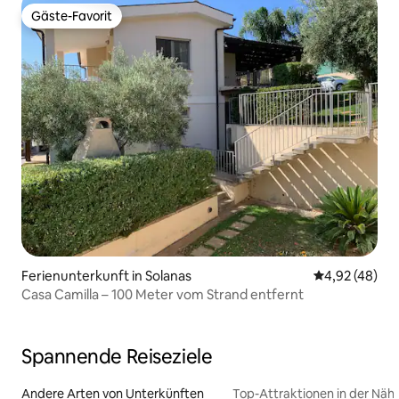
Gäste-Favorit
Gäste-Favorit
Ferienunterkunft in Solanas
Durchschnittl
4,92 (48)
Casa Camilla – 100 Meter vom Strand entfernt
Spannende Reiseziele
Andere Arten von Unterkünften
Top-Attraktionen in der Näh