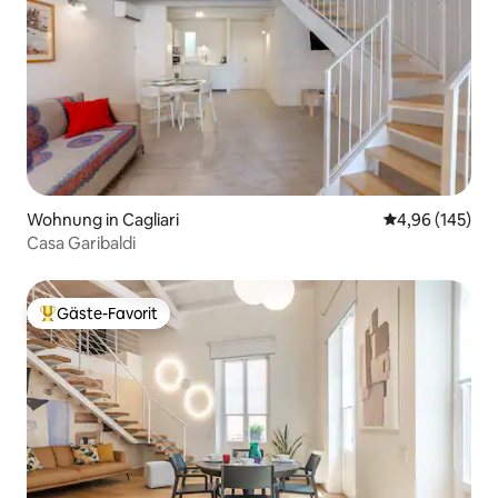
Wohnung in Cagliari
Durchschnittli
4,96 (145)
Casa Garibaldi
Gäste-Favorit
Beliebter Gäste-Favorit.