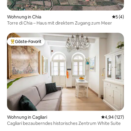
Wohnung in Chia
Durchsch
5 (4)
Torre di Chia – Haus mit direktem Zugang zum Meer
Gäste-Favorit
Beliebter Gäste-Favorit.
Wohnung in Cagliari
Durchschnittl
4,94 (127)
Cagliari bezauberndes historisches Zentrum White Suite