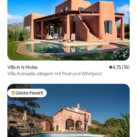
Villa in Is Molas
Durchschnitt
4,75 (16)
Villa Arenada, elegant mit Pool und Whirlpool
Gäste-Favorit
Beliebter Gäste-Favorit.