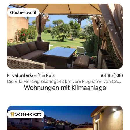
Gäste-Favorit
Gäste-Favorit
Privatunterkunft in Pula
Durchschnittl
4,85 (138)
Die Villa Meraviglioso liegt 40 km vom Flughafen von CA
Wohnungen mit Klimaanlage
entfernt.
Gäste-Favorit
Beliebter Gäste-Favorit.