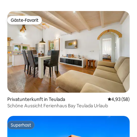
Gäste-Favorit
Gäste-Favorit
Privatunterkunft in Teulada
Durchschnittl
4,93 (58)
Schöne Aussicht Ferienhaus Bay Teulada Urlaub
Superhost
Superhost