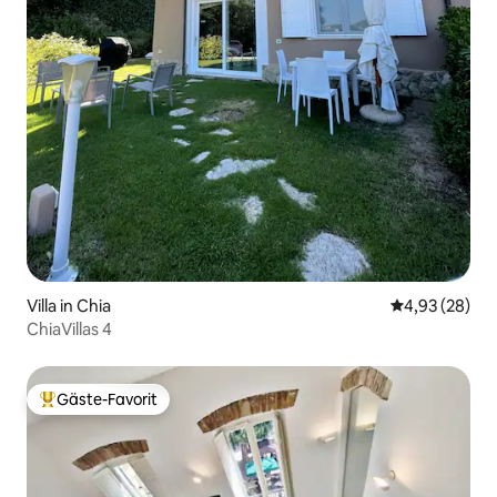
Villa in Chia
Durchschnittl
4,93 (28)
ChiaVillas 4
Gäste-Favorit
Beliebter Gäste-Favorit.