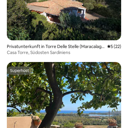
Privatunterkunft in Torre Delle Stelle (Maracalago
Durchschn
5 (22)
nis)
Casa Torre, Südosten Sardiniens
Superhost
Superhost