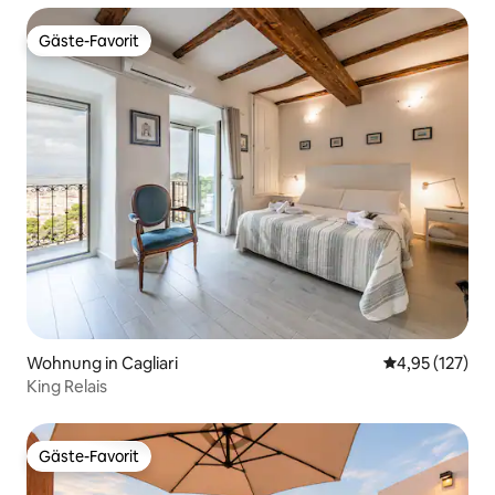
Gäste-Favorit
Gäste-Favorit
Wohnung in Cagliari
Durchschnittl
4,95 (127)
King Relais
Gäste-Favorit
Gäste-Favorit