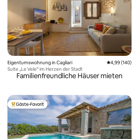
Eigentumswohnung in Cagliari
Durchschnittli
4,99 (140)
Suite „Le Vele“ im Herzen der Stadt
Familienfreundliche Häuser mieten
Gäste-Favorit
Beliebter Gäste-Favorit.