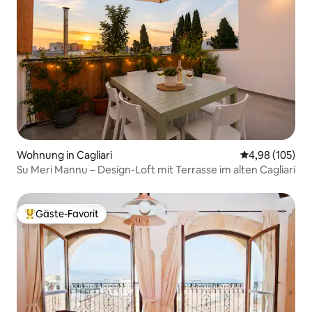
Wohnung in Cagliari
Durchschnittli
4,98 (105)
Su Meri Mannu – Design-Loft mit Terrasse im alten Cagliari
Gäste-Favorit
Beliebter Gäste-Favorit.