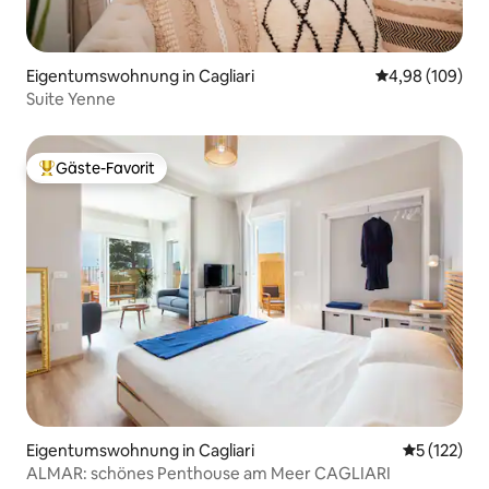
Eigentumswohnung in Cagliari
Durchschnittli
4,98 (109)
Suite Yenne
Gäste-Favorit
Beliebter Gäste-Favorit.
Eigentumswohnung in Cagliari
Durchschni
5 (122)
ALMAR: schönes Penthouse am Meer CAGLIARI