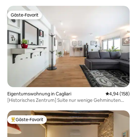
Gäste-Favorit
Gäste-Favorit
Eigentumswohnung in Cagliari
Durchschnittli
4,94 (158)
[Historisches Zentrum] Suite nur wenige Gehminuten
vom Corso entfernt
Gäste-Favorit
Beliebter Gäste-Favorit.