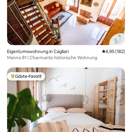
Eigentumswohnung in Cagliari
Durchschnittl
4,95 (182)
Manno 81 | Charmante historische Wohnung
Gäste-Favorit
Beliebter Gäste-Favorit.