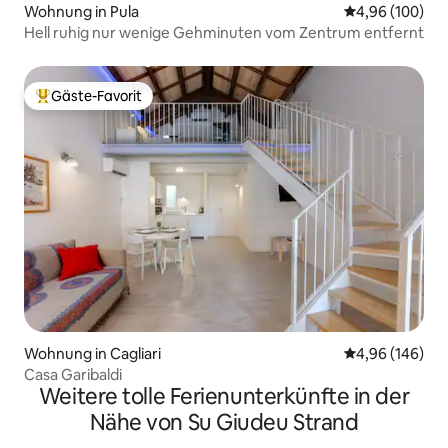
Wohnung in Pula
Durchschnittli
4,96 (100)
Hell ruhig nur wenige Gehminuten vom Zentrum entfernt
Gäste-Favorit
Beliebter Gäste-Favorit.
Wohnung in Cagliari
Durchschnittli
4,96 (146)
Casa Garibaldi
Weitere tolle Ferienunterkünfte in der
Nähe von Su Giudeu Strand