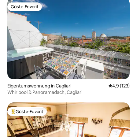
Gäste-Favorit
Gäste-Favorit
Eigentumswohnung in Cagliari
Durchschnitt
4,9 (123)
Whirlpool & Panoramadach, Cagliari
Gäste-Favorit
Beliebter Gäste-Favorit.