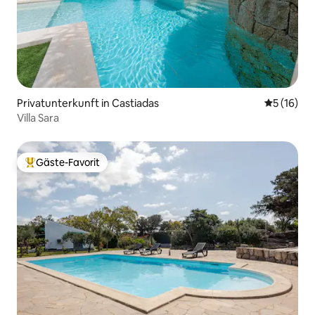
Privatunterkunft in Castiadas
Durchschn
5 (16)
Villa Sara
Gäste-Favorit
Beliebter Gäste-Favorit.