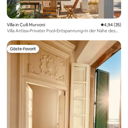
Villa in Cuili Murvoni
Durchschnittl
4,94 (35)
Villa Antisa•Privater Pool•Entspannung•In der Nähe des
Meeres
Gäste-Favorit
Gäste-Favorit