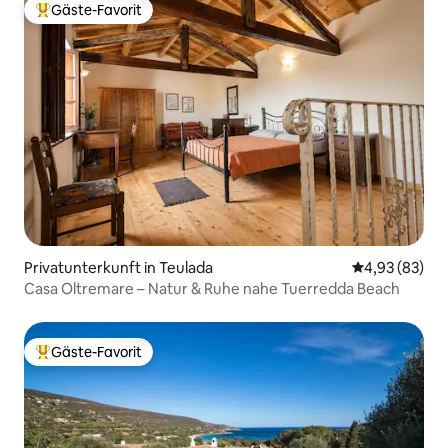
Gäste-Favorit
Beliebter Gäste-Favorit.
Privatunterkunft in Teulada
Durchschnittl
4,93 (83)
Casa Oltremare – Natur & Ruhe nahe Tuerredda Beach
Gäste-Favorit
Beliebter Gäste-Favorit.