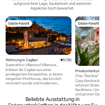
aufgrund ihrer Lage, Sauberkeit und weiteren
Aspekten hoch bewertet.
Gäste-Favorit
Gäste-Favorit
Gäste-Favorit
Gäste-Favorit
Wohnung in Cagliari
Durchschnittliche Bewertun
5 (16)
Superattico Villanova (Villanova
Dachwohnung)
Erleben Sie Cagliari aus einer
Privatunterkunft 
privilegierten Perspektive, in einem
e Maria
Chia "Sterlizia" H
eleganten Penthouse, das kürzlich
und Entspannung..
Casa Sterlizia lieg
renoviert wurde und modernen
schönen Strände d
Komfort und historischen Charme
Sardiniens. Umge
verbindet. Nur wenige Gehminuten von
und grünen Garten
der Bastion Saint Remy entfernt, in der
Beliebte Ausstattung in
mediterraner Flor
Nähe von typischen Restaurants und
Pflanzen ist, sehr 