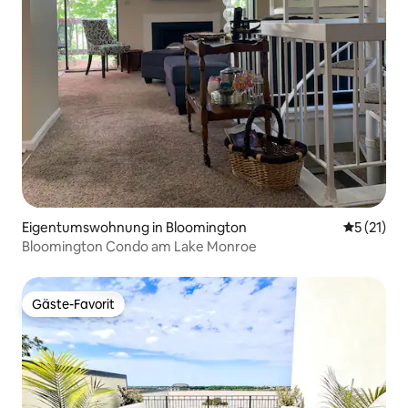
Eigentumswohnung in Bloomington
Durchschn
5 (21)
Bloomington Condo am Lake Monroe
Gäste-Favorit
Gäste-Favorit