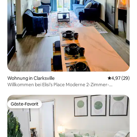
Wohnung in Clarksville
Durchschnittl
4,97 (29)
Willkommen bei Elisi’s Place Moderne 2-Zimmer-
Wohnung / 2 Bäder
Gäste-Favorit
Gäste-Favorit