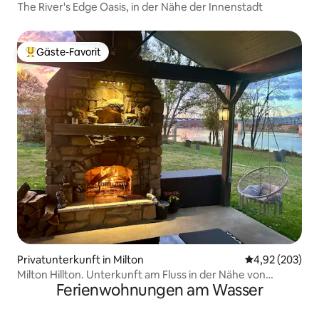
The River's Edge Oasis, in der Nähe der Innenstadt
Gäste-Favorit
Beliebter Gäste-Favorit.
Privatunterkunft in Milton
Durchschnittli
4,92 (203)
Milton Hillton. Unterkunft am Fluss in der Nähe von
Ferienwohnungen am Wasser
Madison.