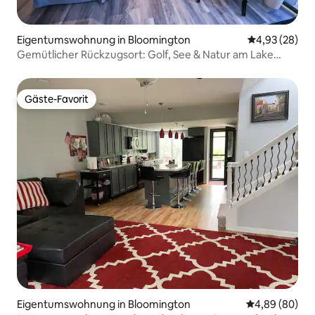
Eigentumswohnung in Bloomington
Durchschnittl
4,93 (28)
Gemütlicher Rückzugsort: Golf, See & Natur am Lake
Monroe
Gäste-Favorit
Gäste-Favorit
Eigentumswohnung in Bloomington
Durchschnittl
4,89 (80)