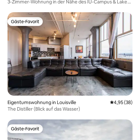
3-Zimmer-Wohnung in der Nähe des IU-Campus & Lake
Monroe
Gäste-Favorit
Gäste-Favorit
Eigentumswohnung in Louisville
Durchschnittl
4,95 (38)
The Distiller (Blick auf das Wasser)
Gäste-Favorit
Gäste-Favorit