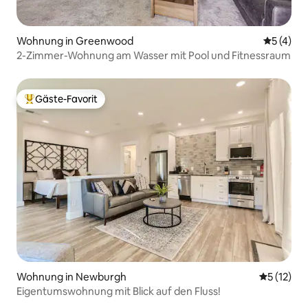
Wohnung in Greenwood
Durchsch
5 (4)
2-Zimmer-Wohnung am Wasser mit Pool und Fitnessraum
Gäste-Favorit
Beliebter Gäste-Favorit.
Wohnung in Newburgh
Durchschn
5 (12)
Eigentumswohnung mit Blick auf den Fluss!