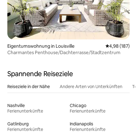
Eigentumswohnung in Louisville
Durchschnittli
4,98 (187)
Charmantes Penthouse/Dachterrasse/Stadtzentrum
Spannende Reiseziele
Reiseziele in der Nähe
Andere Arten von Unterkünften
To
Nashville
Chicago
Ferienunterkünfte
Ferienunterkünfte
Gatlinburg
Indianapolis
Ferienunterkünfte
Ferienunterkünfte