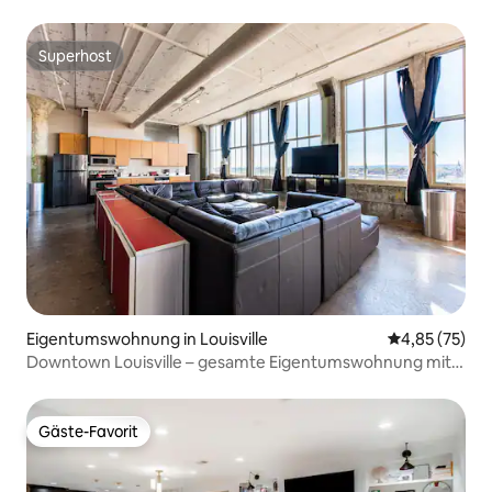
Superhost
Superhost
Eigentumswohnung in Louisville
Durchschnitt
4,85 (75)
Downtown Louisville – gesamte Eigentumswohnung mit
Aussicht!
Gäste-Favorit
Gäste-Favorit