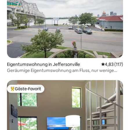
Eigentumswohnung in Jeffersonville
Durchschnittl
4,83 (117)
Geräumige Eigentumswohnung am Fluss, nur wenige
Minuten von Downtown entfernt!
Gäste-Favorit
Beliebter Gäste-Favorit.