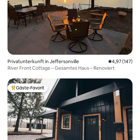
Privatunterkunft in Jeffersonville
Durchschnittl
4,97 (147)
River Front Cottage – Gesamtes Haus – Renoviert
Gäste-Favorit
Beliebter Gäste-Favorit.