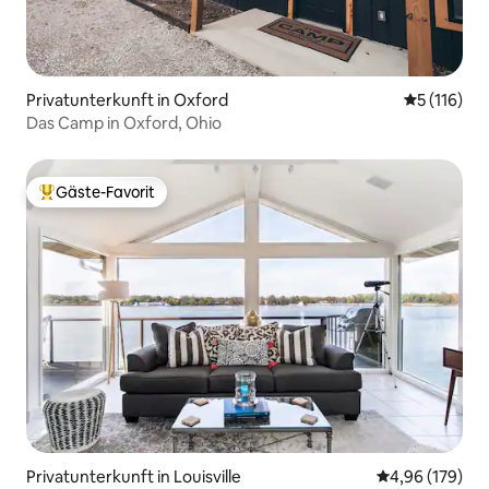
Privatunterkunft in Oxford
Durchschni
5 (116)
Das Camp in Oxford, Ohio
Gäste-Favorit
Beliebter Gäste-Favorit.
Privatunterkunft in Louisville
Durchschnittli
4,96 (179)