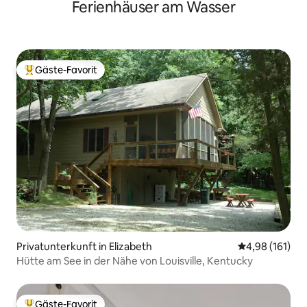
Ferienhäuser am Wasser
Gäste-Favorit
Beliebter Gäste-Favorit.
Privatunterkunft in Elizabeth
Durchschnittl
4,98 (161)
Hütte am See in der Nähe von Louisville, Kentucky
Gäste-Favorit