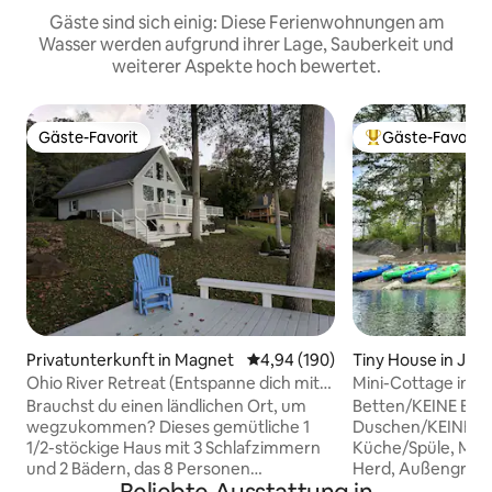
Gäste sind sich einig: Diese Ferienwohnungen am
Wasser werden aufgrund ihrer Lage, Sauberkeit und
weiterer Aspekte hoch bewertet.
Gäste-Favorit
Gäste-Favorit
Gäste-Favorit
Beliebter Gäste-F
Privatunterkunft in Magnet
Durchschnittliche Bewertung: 4
4,94 (190)
Tiny House in Jaso
Ohio River Retreat (Entspanne dich mit
Mini-Cottage im S
uns am Fluss)
Leerlaufzone
Brauchst du einen ländlichen Ort, um
Betten/KEINE B
wegzukommen? Dieses gemütliche 1
Duschen/KEINE 
1/2-stöckige Haus mit 3 Schlafzimmern
Küche/Spüle, Mini
und 2 Bädern, das 8 Personen
Herd, Außengrill, 
beherbergen kann, bietet einen Platz in
gusseisernes Koc