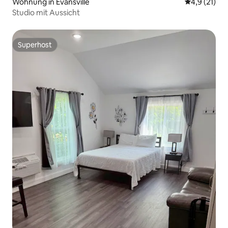
Wohnung in Evansville
Durchschnit
4,9 (21)
Studio mit Aussicht
Superhost
Superhost