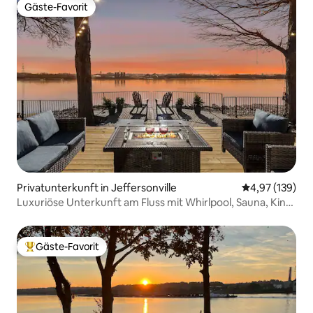
Gäste-Favorit
Gäste-Favorit
Privatunterkunft in Jeffersonville
Durchschnittl
4,97 (139)
Luxuriöse Unterkunft am Fluss mit Whirlpool, Sauna, Kino,
Haustieren und Aussicht
Gäste-Favorit
Beliebter Gäste-Favorit.