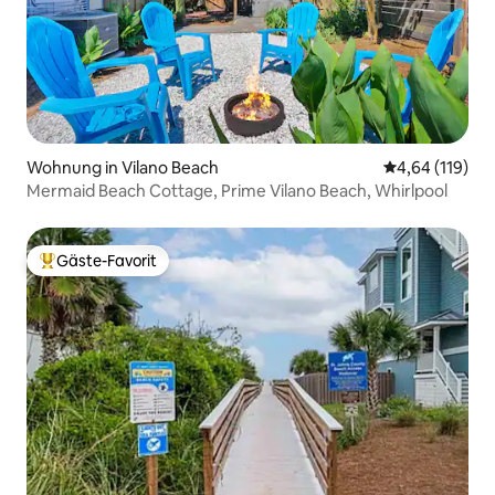
Wohnung in Vilano Beach
Durchschnittl
4,64 (119)
Mermaid Beach Cottage, Prime Vilano Beach, Whirlpool
Gäste-Favorit
Beliebter Gäste-Favorit.