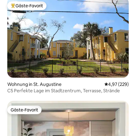
Gäste-Favorit
Beliebter Gäste-Favorit.
Wohnung in St. Augustine
Durchschnittli
4,97 (229)
C5 Perfekte Lage im Stadtzentrum, Terrasse, Strände
Gäste-Favorit
Gäste-Favorit