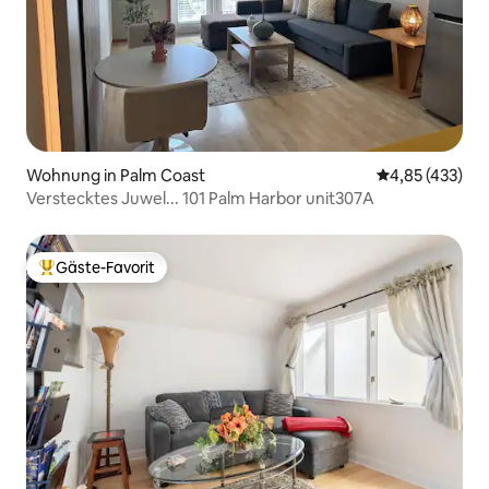
Wohnung in Palm Coast
Durchschnittli
4,85 (433)
Verstecktes Juwel... 101 Palm Harbor unit307A
Gäste-Favorit
Beliebter Gäste-Favorit.