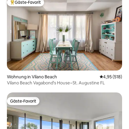
Gäste-Favorit
Beliebter Gäste-Favorit.
Wohnung in Vilano Beach
Durchschnittl
4,95 (518)
Vilano Beach Vagabond's House~St. Augustine FL
Gäste-Favorit
Gäste-Favorit