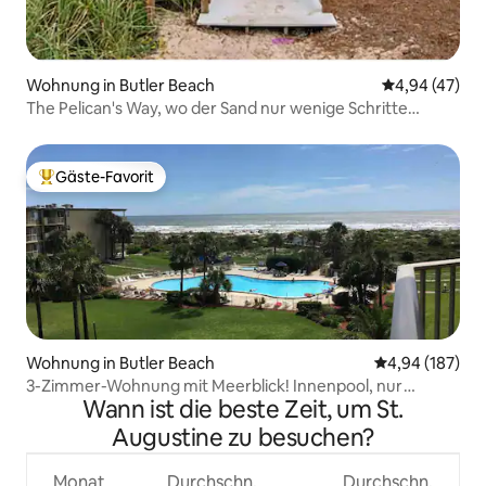
Wohnung in Butler Beach
Durchschnittl
4,94 (47)
The Pelican's Way, wo der Sand nur wenige Schritte
entfernt ist!
Gäste-Favorit
Beliebter Gäste-Favorit.
Wohnung in Butler Beach
Durchschnittli
4,94 (187)
3-Zimmer-Wohnung mit Meerblick! Innenpool, nur
Wann ist die beste Zeit, um St.
wenige Schritte vom Strand entfernt
Augustine zu besuchen?
Monat
Durchschn.
Durchschn.