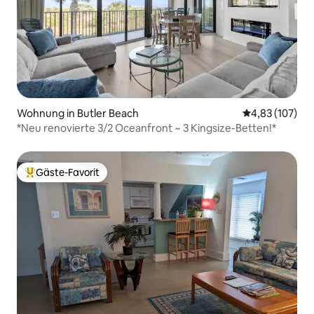
Wohnung in Butler Beach
Durchschnittl
4,83 (107)
*Neu renovierte 3/2 Oceanfront ~ 3 Kingsize-Betten!*
Gäste-Favorit
Beliebter Gäste-Favorit.