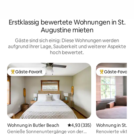
Erstklassig bewertete Wohnungen in St.
Augustine mieten
Gäste sind sich einig: Diese Wohnungen werden
aufgrund ihrer Lage, Sauberkeit und weiterer Aspekte
hoch bewertet.
Gäste-Favorit
Gäste-Favorit
Beliebter Gäste-Favorit.
Beliebter Gäste-F
Wohnung in Butler Beach
Durchschnittliche Bewertung: 4
4,93 (335)
Wohnung in St. Au
Genieße Sonnenuntergänge von der
Renovierte viktor