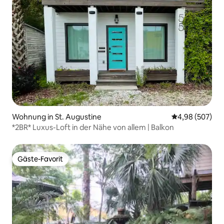
Wohnung in St. Augustine
Durchschnittli
4,98 (507)
*2BR* Luxus-Loft in der Nähe von allem | Balkon
Gäste-Favorit
Gäste-Favorit