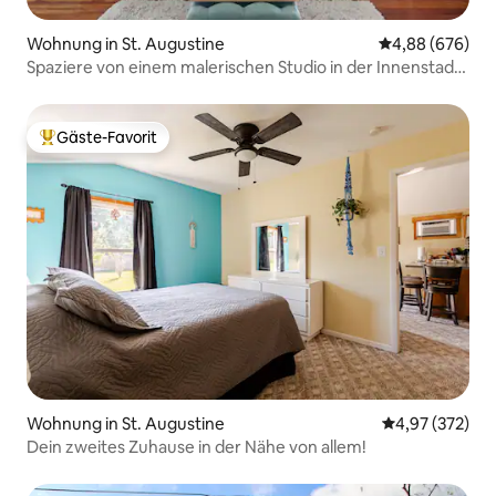
Wohnung in St. Augustine
Durchschnittli
4,88 (676)
Spaziere von einem malerischen Studio in der Innenstadt
aus
Gäste-Favorit
Beliebter Gäste-Favorit.
Wohnung in St. Augustine
Durchschnittli
4,97 (372)
Dein zweites Zuhause in der Nähe von allem!