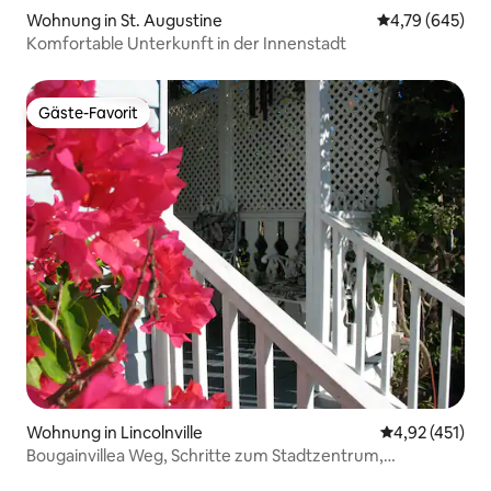
Wohnung in St. Augustine
Durchschnittli
4,79 (645)
Komfortable Unterkunft in der Innenstadt
Gäste-Favorit
Gäste-Favorit
Wohnung in Lincolnville
Durchschnittl
4,92 (451)
Bougainvillea Weg, Schritte zum Stadtzentrum,
romantisch.