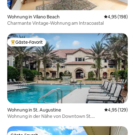
Wohnung in Vilano Beach
Durchschnittli
4,95 (198)
Charmante Vintage-Wohnung am Intracoastal
Gäste-Favorit
Beliebter Gäste-Favorit.
Wohnung in St. Augustine
Durchschnittl
4,95 (129)
Wohnung in der Nähe von Downtown St.
Augustine/Strand/Golf