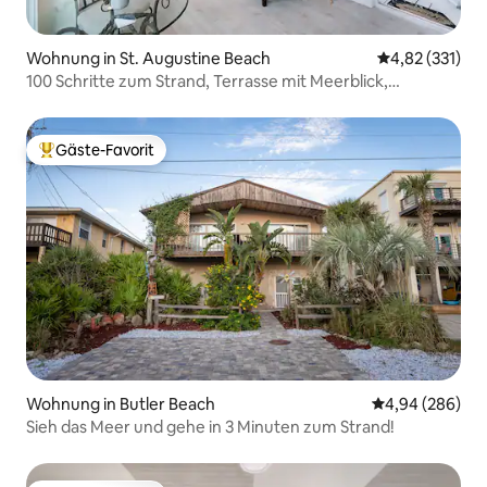
Wohnung in St. Augustine Beach
Durchschnittl
4,82 (331)
100 Schritte zum Strand, Terrasse mit Meerblick,
Strandausrüstung
Gäste-Favorit
Beliebter Gäste-Favorit.
Wohnung in Butler Beach
Durchschnittli
4,94 (286)
Sieh das Meer und gehe in 3 Minuten zum Strand!