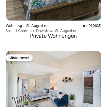
Wohnung in St. Augustine
Durchschnittl
4,91 (403)
Strand-Charme in Downtown St. Augustine.
Private Wohnungen
Gäste-Favorit
Gäste-Favorit