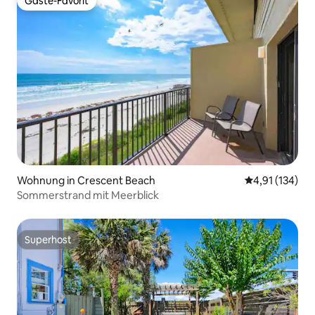
Gäste-Favorit
Gäste-Favorit
Wohnung in Crescent Beach
Durchschnittl
4,91 (134)
Sommerstrand mit Meerblick
Superhost
Superhost