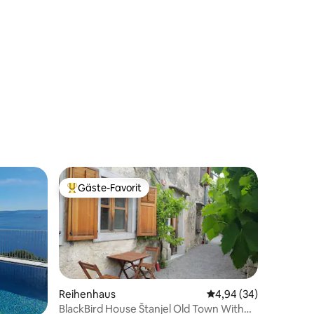
Gäste-Favorit
Beliebter Gäste-Favorit.
Reihenhaus
Durchschnittliche Be
4,94 (34)
BlackBird House Štanjel Old Town With