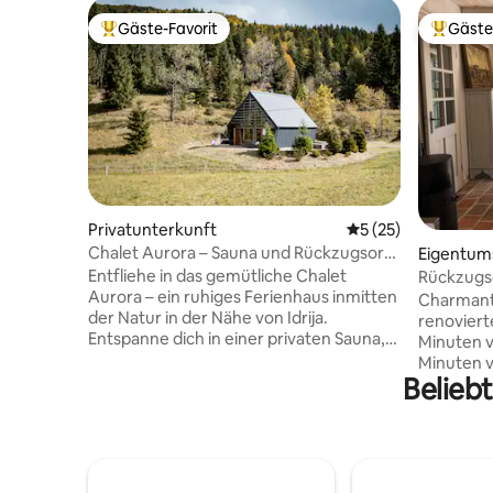
Gäste-Favorit
Gäste
Beliebter Gäste-Favorit.
Beliebte
Privatunterkunft
Durchschnittliche 
5 (25)
Chalet Aurora – Sauna und Rückzugsort
Eigentu
in der Natur in der Nähe von Idrija
Entfliehe in das gemütliche Chalet
Rückzugso
Aurora – ein ruhiges Ferienhaus inmitten
Flüsse
Charmant
der Natur in der Nähe von Idrija.
renoviert
Entspanne dich in einer privaten Sauna,
Minuten v
atme die frische Luft ein und genieße
Minuten v
absolute Ruhe und Entspannung abseits
Beliebt
entfernt
des hektischen Treibens der Stadt. Das
ihrem rus
Haus ist ideal für Paare, Familien oder
Garten bi
alle, die einen Kurzurlaub und
Rückzugso
Entspannung suchen. Morgens wirst du
Umgeben 
vom Vogelgesang geweckt, tagsüber
Flüssen u