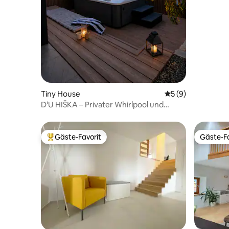
Tiny House
Durchschnittliche
5 (9)
D'U HIŠKA – Privater Whirlpool und
Sauna
Gäste-Favorit
Gäste-Fa
Beliebter Gäste-Favorit.
Gäste-Fa