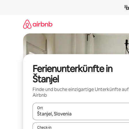
Zu
Inhalten
springen
Ferienunterkünfte in
Štanjel
Finde und buche einzigartige Unterkünfte auf
Airbnb
Ort
Wenn Ergebnisse verfügbar sind, navigiere mit d
Check-in