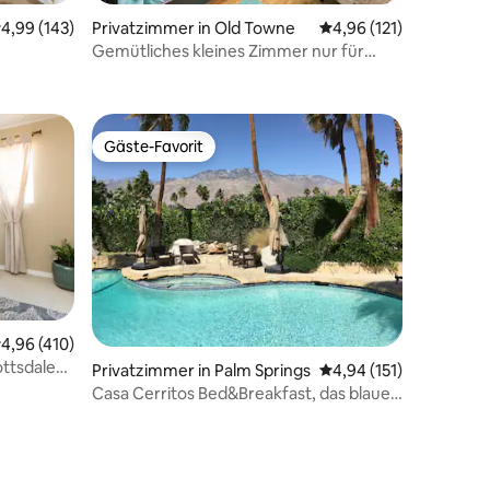
49 Bewertungen
urchschnittliche Bewertung: 4,99 von 5, 143 Bewertungen
4,99 (143)
Privatzimmer in Old Towne
Durchschnittliche Bew
4,96 (121)
Gemütliches kleines Zimmer nur für
dich!
Gäste-Favorit
Gäste-Favorit
75 Bewertungen
urchschnittliche Bewertung: 4,96 von 5, 410 Bewertungen
4,96 (410)
ttsdale
Privatzimmer in Palm Springs
Durchschnittliche Bew
4,94 (151)
nlosem
Casa Cerritos Bed&Breakfast, das blaue
Gästezimmer