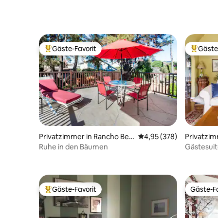
privater Anlegestelle
Gäste-Favorit
Gäste
Beliebter Gäste-Favorit.
Beliebte
Privatzimmer in Rancho Ber
Durchschnittliche Bewe
4,95 (378)
Privatzim
nardo
Ruhe in den Bäumen
Gästesuit
Heritage
Gäste-Favorit
Gäste-Fa
Beliebter Gäste-Favorit.
Gäste-Fa