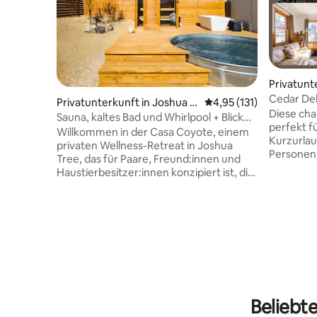
Privatunt
n
Cedar Del
Privatunterkunft in Joshua T
Durchschnittliche Bew
4,95 (131)
Feuerstel
Diese cha
ree
Sauna, kaltes Bad und Whirlpool + Blick
perfekt f
auf den Park
Willkommen in der Casa Coyote, einem
Kurzurlau
privaten Wellness-Retreat in Joshua
Personen,
Tree, das für Paare, Freund:innen und
Urlaub. Du
Haustierbesitzer:innen konzipiert ist, die
renoviert
sich nach einer Auszeit sehnen.
Parkettbö
Entspanne dich im Whirlpool, schwitze in
Badezimm
der Sauna und kühle dich im kalten
lieben. Di
Tauchbecken ab, bevor du es dir auf
Küche hat
deiner eingezäunten Terrasse unter
Mahlzeite
dem Wüstenhimmel gemütlich machst.
Utensilie
Dieses vollständig umzäunte Haus mit 2
Wage dich
Schlafzimmern liegt nur wenige Minuten
Whirlpool,
von der Innenstadt von Joshua Tree
Beliebte
um dich n
entfernt und bietet Platz für 4 Personen.
Piste zu e