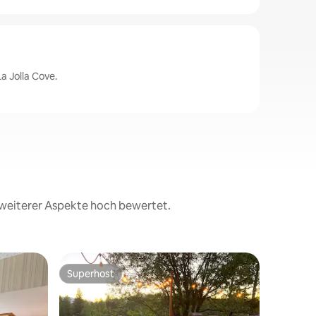
a Jolla Cove.
d weiterer Aspekte hoch bewertet.
Privatunt
Superhost
Gäste
Superhost
Beliebte
☆Erstkla
Airhocke
Erstaunli
Komfort 