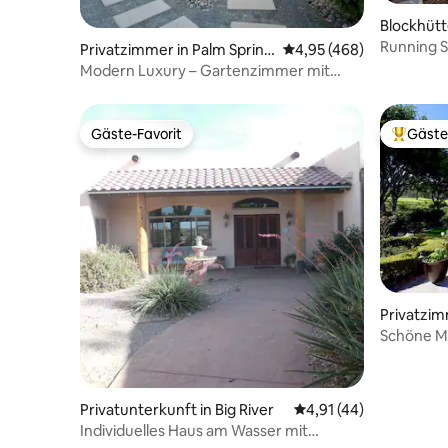
Blockhütt
s
Running S
Privatzimmer in Palm Spring
Durchschnittliche Bewe
4,95 (468)
Terrasse 
s
Modern Luxury – Gartenzimmer mit
Kingsize-Bett
Gäste-Favorit
Gäste
Gäste-Favorit
Beliebte
Privatzimm
Schöne Ma
Meerblick
Privatunterkunft in Big River
Durchschnittliche Bew
4,91 (44)
Individuelles Haus am Wasser mit