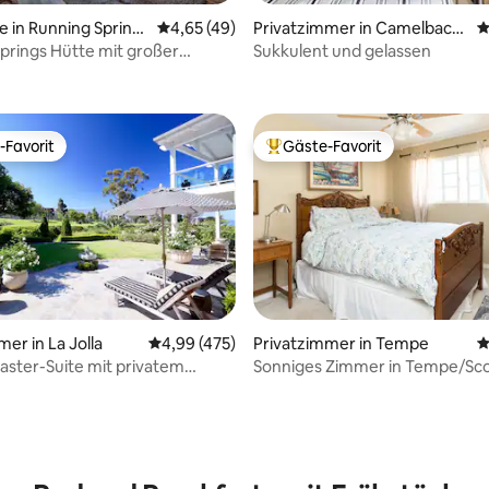
e in Running Spring
Durchschnittliche Bewertung: 4,65 von 5, 
4,65 (49)
Privatzimmer in Camelback
D
East
prings Hütte mit großer
Sukkulent und gelassen
rtung: 4,95 von 5, 468 Bewertungen
+ Aussicht!
-Favorit
Gäste-Favorit
r Gäste-Favorit.
Beliebter Gäste-Favorit.
er in La Jolla
Durchschnittliche Bewertung: 4,99 von 5, 4
4,99 (475)
Privatzimmer in Tempe
D
ster-Suite mit privatem
Sonniges Zimmer in Tempe/Sco
mit Queensize-Bett und koste
Frühstück
ertung: 4,91 von 5, 44 Bewertungen