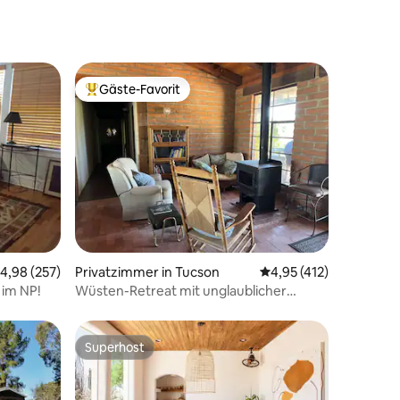
Gäste-Favorit
Beliebter Gäste-Favorit.
34 Bewertungen
urchschnittliche Bewertung: 4,98 von 5, 257 Bewertungen
4,98 (257)
Privatzimmer in Tucson
Durchschnittliche Bew
4,95 (412)
 im NP!
Wüsten-Retreat mit unglaublicher
Aussicht
Superhost
Superhost