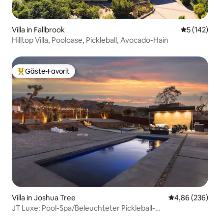
Villa in Fallbrook
Durchschni
5 (142)
Hilltop Villa, Pooloase, Pickleball, Avocado-Hain
Gäste-Favorit
Beliebter Gäste-Favorit.
Villa in Joshua Tree
Durchschnittli
4,86 (236)
JT Luxe: Pool-Spa/Beleuchteter Pickleball-
Platz/Sauna/Kuppelhaus