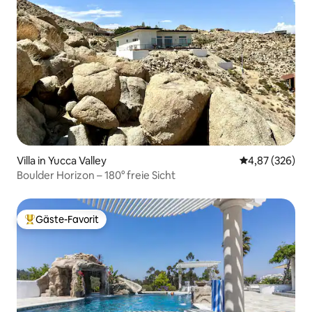
Villa in Yucca Valley
Durchschnittli
4,87 (326)
Boulder Horizon – 180° freie Sicht
Gäste-Favorit
Beliebter Gäste-Favorit.