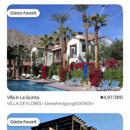
Gäste-Favorit
Gäste-Favorit
Villa in La Quinta
Durchschnittli
4,97 (189)
VILLA DE FLORES <Genehmigung#247404>
Gäste-Favorit
Gäste-Favorit