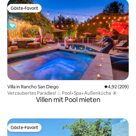
Gäste-Favorit
Gäste-Favorit
Villa in Rancho San Diego
Durchschnittli
4,92 (209)
Verzaubertes Paradies! ♨ Pool+Spa+Außenküche ☀
Villen mit Pool mieten
Gäste-Favorit
Gäste-Favorit