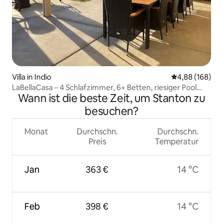
Villa in Indio
Durchschnittli
4,88 (168)
LaBellaCasa – 4 Schlafzimmer, 6+ Betten, riesiger Pool
Wann ist die beste Zeit, um Stanton zu
und Hinterhof
besuchen?
Monat
Durchschn.
Durchschn.
Preis
Temperatur
Jan
363 €
14 °C
Feb
398 €
14 °C