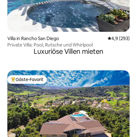
Villa in Rancho San Diego
Durchschnittl
4,9 (293)
Private Villa: Pool, Rutsche und Whirlpool
Luxuriöse Villen mieten
Gäste-Favorit
Beliebter Gäste-Favorit.