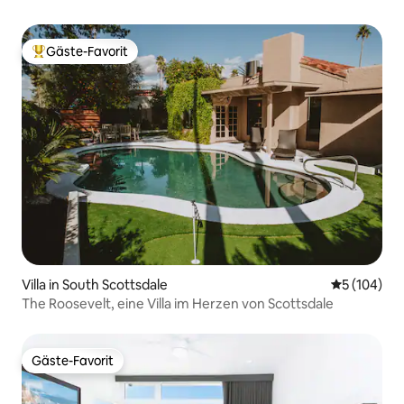
Gäste-Favorit
Beliebter Gäste-Favorit.
Villa in South Scottsdale
Durchschnit
5 (104)
The Roosevelt, eine Villa im Herzen von Scottsdale
Gäste-Favorit
Gäste-Favorit