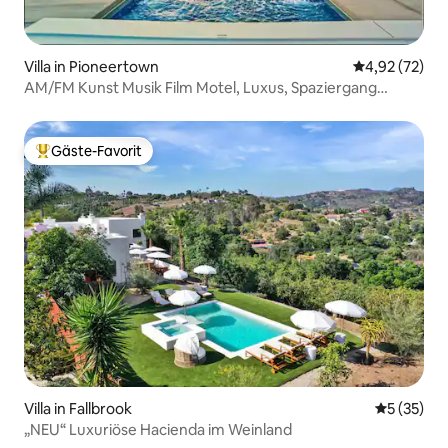
Villa in Pioneertown
Durchschnitt
4,92 (72)
AM/FM Kunst Musik Film Motel, Luxus, Spaziergang
Pappy's
Gäste-Favorit
Beliebter Gäste-Favorit.
Villa in Fallbrook
Durchschn
5 (35)
„NEU“ Luxuriöse Hacienda im Weinland