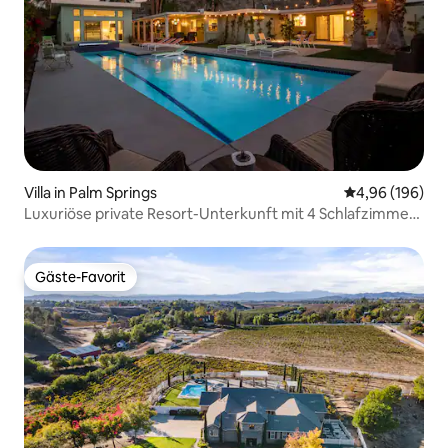
Villa in Palm Springs
Durchschnittli
4,96 (196)
Luxuriöse private Resort-Unterkunft mit 4 Schlafzimmern
und 4 Bädern
Gäste-Favorit
Gäste-Favorit