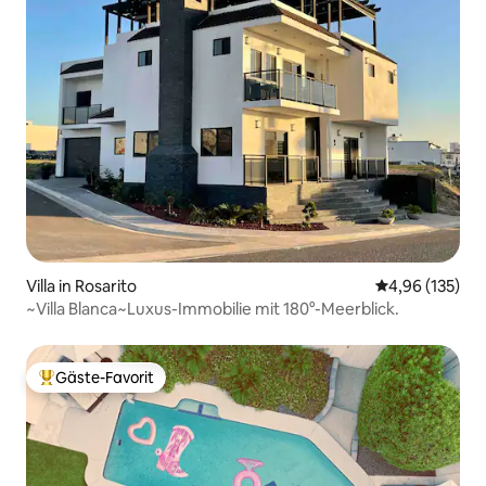
Villa in Rosarito
Durchschnittl
4,96 (135)
~Villa Blanca~Luxus-Immobilie mit 180°-Meerblick.
Gäste-Favorit
Beliebter Gäste-Favorit.