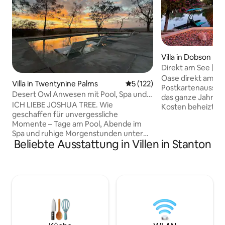
Villa in Dobson Ra
Direkt am See | Be
Kajaks | 4 Schlafz
Oase direkt am Se
Villa in Twentynine Palms
Durchschnittliche Bewertung
5 (122)
Postkartenaussicht
Desert Owl Anwesen mit Pool, Spa und
das ganze Jahr üb
Spielzimmer in Joshua Tree
ICH LIEBE JOSHUA TREE. Wie
Kosten beheizt od
geschaffen für unvergessliche
ein verstecktes 8-
Momente – Tage am Pool, Abende im
Spa. Anlegeplatz m
Spa und ruhige Morgenstunden unter
überdachte Terrass
Beliebte Ausstattung in Villen in Stanton
dem weiten Wüstenhimmel. Das
Abendessen bei 
Desert Owl Estate ist eine neu
Einstöckige Villa 
renovierte Unterkunft auf einem
Schlafzimmer, 3,5
8.000 m² großen, offenen Grundstück
Gourmetküche un
mit einem Pool und einem Spa im
für Spieleabende. 
Resort-Stil, Bergblick und durchdacht
Klappbett oder arb
gestalteten Innen- und
Panoramablick. M
Außenbereichen. Ganz gleich, ob du
Restaurants, Gol
einen Familienurlaub, einen kreativen
Frühlingstraining 