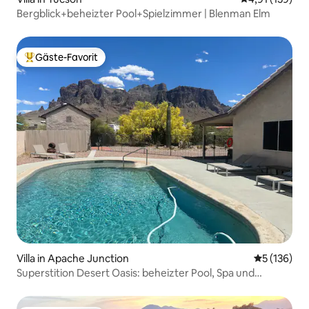
Bergblick+beheizter Pool+Spielzimmer | Blenman Elm
Gäste-Favorit
Beliebter Gäste-Favorit.
Villa in Apache Junction
Durchschni
5 (136)
Superstition Desert Oasis: beheizter Pool, Spa und
Aussicht