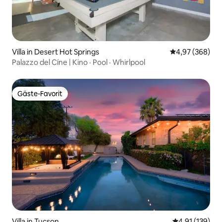
Villa in Desert Hot Springs
Durchschnittli
4,97 (368)
Palazzo del Cíne | Kino · Pool · Whirlpool
Gäste-Favorit
Gäste-Favorit
Villa in Tucson
Durchschnittl
4,91 (139)