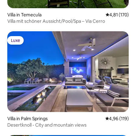
Villa in Temecula
Durchschnittl
4,81 (170)
Villa mit schöner Aussicht/Pool/Spa – Via Cerro
Luxe
Luxe
Villa in Palm Springs
Durchschnittl
4,96 (119)
Desertknoll - City and mountain views