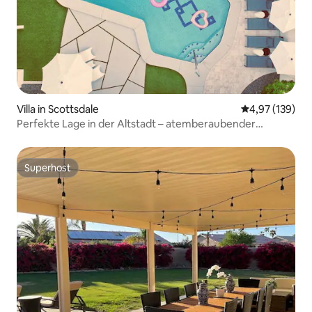
Villa in Scottsdale
Durchschnittl
4,97 (139)
Perfekte Lage in der Altstadt – atemberaubender
Hinterhof
Superhost
Superhost