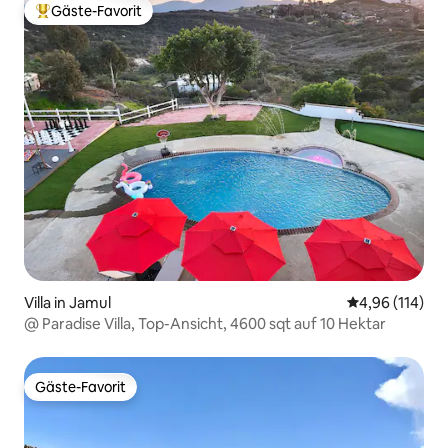
Gäste-Favorit
Beliebter Gäste-Favorit.
Villa in Jamul
Durchschnittl
4,96 (114)
@ Paradise Villa, Top-Ansicht, 4600 sqt auf 10 Hektar
Gäste-Favorit
Gäste-Favorit