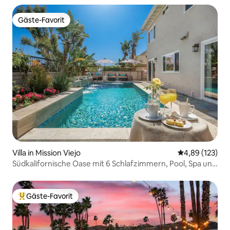
Gäste-Favorit
Gäste-Favorit
Villa in Mission Viejo
Durchschnittl
4,89 (123)
Südkalifornische Oase mit 6 Schlafzimmern, Pool, Spa und
Sauna
Gäste-Favorit
Beliebter Gäste-Favorit.