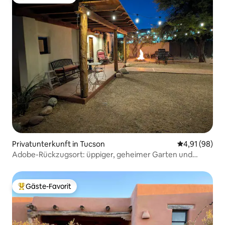
Beliebter Gäste-Favorit.
Privatunterkunft in Tucson
Durchschnitt
4,91 (98)
Adobe-Rückzugsort: üppiger, geheimer Garten und
Feuerstelle
Gäste-Favorit
Beliebter Gäste-Favorit.