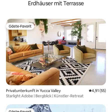
Erdhäuser mit Terrasse
Gäste-Favorit
Gäste-Favorit
Privatunterkunft in Yucca Valley
Durchschnitt
4,91 (55)
Starlight Adobe | Bergblick | Künstler-Retreat
Gäste-Favorit