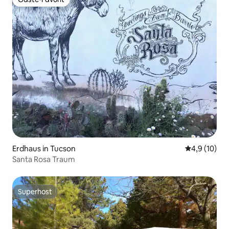
Gäste-Favorit
Erdhaus in Tucson
Durchschnit
4,9 (10)
Santa Rosa Traum
Superhost
Superhost