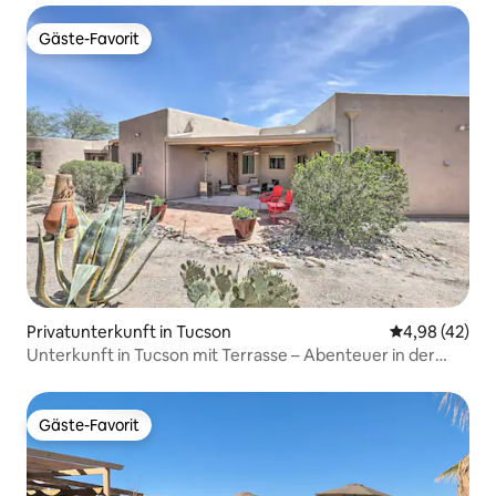
Gäste-Favorit
Gäste-Favorit
Privatunterkunft in Tucson
Durchschnittl
4,98 (42)
Unterkunft in Tucson mit Terrasse – Abenteuer in der
Natur
Gäste-Favorit
Gäste-Favorit