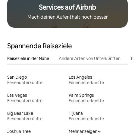
Services auf Airbnb
Mach deinen Aufenthalt noch besser
Spannende Reiseziele
Reiseziele in der Nähe
Andere Arten von Unterkünften
To
San Diego
Los Angeles
Ferienunterkünfte
Ferienunterkünfte
Las Vegas
Palm Springs
Ferienunterkünfte
Ferienunterkünfte
Big Bear Lake
Tijuana
Ferienunterkünfte
Ferienunterkünfte
Joshua Tree
Mehr anzeigen