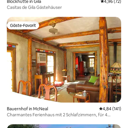
Blockhütte in Gila
Durchschnittl
4,96 (72)
Casitas de Gila Gästehäuser
Gäste-Favorit
Gäste-Favorit
Bauernhof in McNeal
Durchschnittl
4,84 (141)
Charmantes Ferienhaus mit 2 Schlafzimmern, für 4
Personen