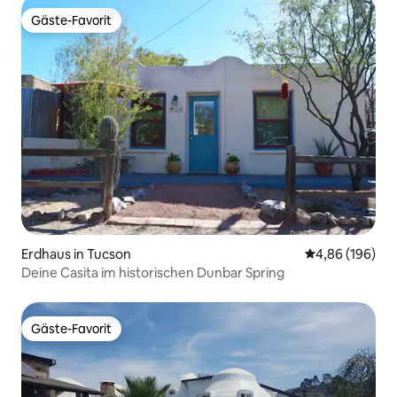
Gäste-Favorit
Gäste-Favorit
Erdhaus in Tucson
Durchschnittli
4,86 (196)
Deine Casita im historischen Dunbar Spring
Gäste-Favorit
Gäste-Favorit