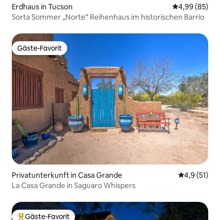
Erdhaus in Tucson
Durchschnittl
4,99 (85)
Sorta Sommer „Norte“ Reihenhaus im historischen Barrio
Gäste-Favorit
Gäste-Favorit
Privatunterkunft in Casa Grande
Durchschnit
4,9 (51)
La Casa Grande in Saguaro Whispers
Gäste-Favorit