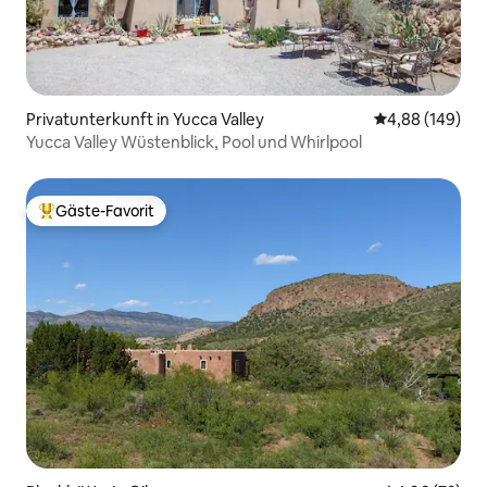
Privatunterkunft in Yucca Valley
Durchschnittli
4,88 (149)
Yucca Valley Wüstenblick, Pool und Whirlpool
Gäste-Favorit
Beliebter Gäste-Favorit.