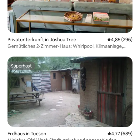
Privatunterkunft in Joshua Tree
Durchschnittli
4,85 (296)
Gemütliches 2-Zimmer-Haus: Whirlpool, Klimaanlage,
Sauna, Feuer, in der Nähe eines Parks
Superhost
Superhost
Erdhaus in Tucson
Durchschnittli
4,77 (689)