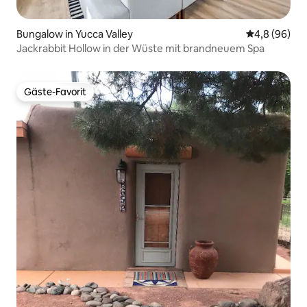
Bungalow in Yucca Valley
Durchschnitt
4,8 (96)
Jackrabbit Hollow in der Wüste mit brandneuem Spa
Gäste-Favorit
Gäste-Favorit