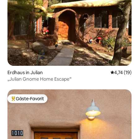
Erdhaus in Julian
Durchschnitt
4,74 (19)
„Julian Gnome Home Escape“
Gäste-Favorit
Beliebter Gäste-Favorit.