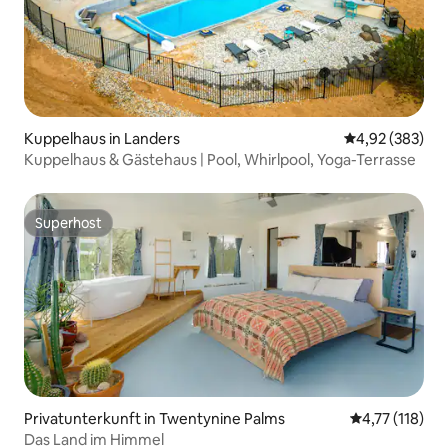
Kuppelhaus in Landers
Durchschnittli
4,92 (383)
Kuppelhaus & Gästehaus | Pool, Whirlpool, Yoga-Terrasse
Superhost
Superhost
Privatunterkunft in Twentynine Palms
Durchschnittl
4,77 (118)
Das Land im Himmel