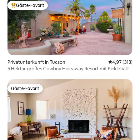
Gäste-Favorit
Beliebter Gäste-Favorit.
Privatunterkunft in Tucson
Durchschnittl
4,97 (313)
5 Hektar großes Cowboy Hideaway Resort mit Pickleball!
Gäste-Favorit
Gäste-Favorit