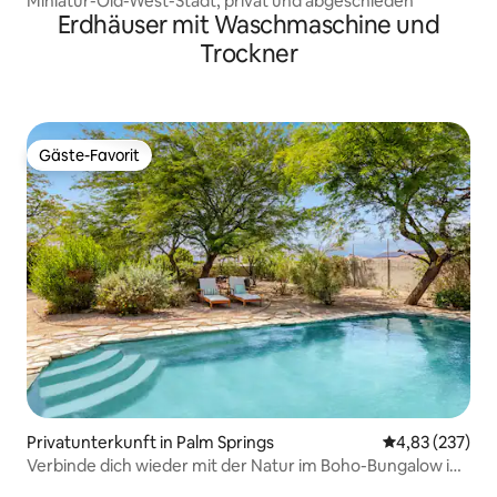
Miniatur-Old-West-Stadt, privat und abgeschieden
Erdhäuser mit Waschmaschine und
Trockner
Gäste-Favorit
Gäste-Favorit
Privatunterkunft in Palm Springs
Durchschnittli
4,83 (237)
Verbinde dich wieder mit der Natur im Boho-Bungalow in
Palm Springs