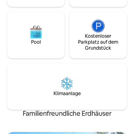
über genau diese 
entfernt. (21399677)
preisgekrönte Buc
geschrieben.
Kostenloser
Pool
Parkplatz auf dem
Grundstück
Klimaanlage
Familienfreundliche Erdhäuser