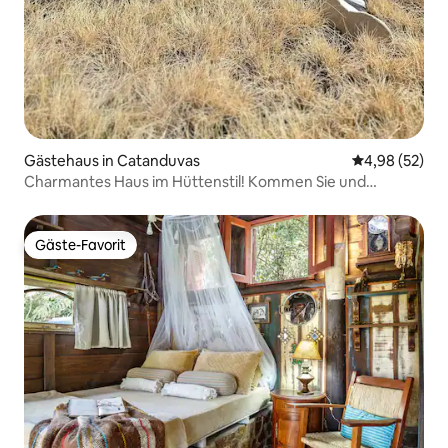
Gästehaus in Catanduvas
Durchschnittl
4,98 (52)
Charmantes Haus im Hüttenstil! Kommen Sie und
entdecken Sie…
Gäste-Favorit
Gäste-Favorit