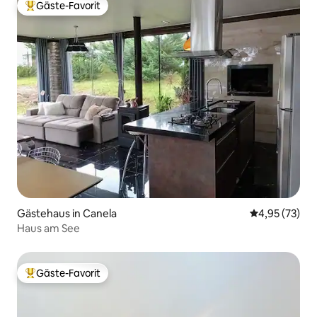
Gäste-Favorit
Beliebter Gäste-Favorit.
Gästehaus in Canela
Durchschnitt
4,95 (73)
Haus am See
Gäste-Favorit
Beliebter Gäste-Favorit.