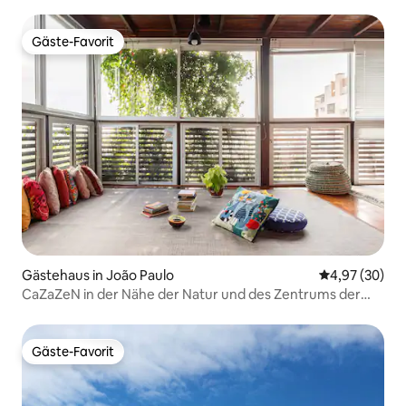
Gäste-Favorit
Gäste-Favorit
Gästehaus in João Paulo
Durchschnittl
4,97 (30)
CaZaZeN in der Nähe der Natur und des Zentrums der
Insel
Gäste-Favorit
Gäste-Favorit