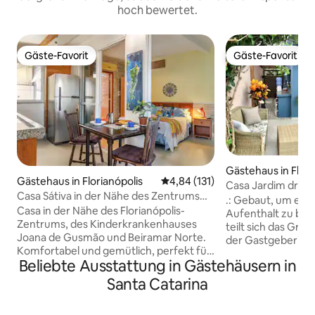
hoch bewertet.
Gäste-Favorit
Gäste-Favorit
Gäste-Favorit
Gäste-Favorit
Gästehaus in Flori
Gästehaus in Florianópolis
Durchschnittliche Bewertung: 4
4,84 (131)
Casa Jardim drei B
Casa Sátiva in der Nähe des Zentrums
.: Gebaut, um ein
von Florianópolis
Casa in der Nähe des Florianópolis-
Aufenthalt zu bie
Zentrums, des Kinderkrankenhauses
teilt sich das Gr
Joana de Gusmão und Beiramar Norte.
der Gastgeberin a
Komfortabel und gemütlich, perfekt für
Grundstücks. Es s
Beliebte Ausstattung in Gästehäusern in
diejenigen, die spazieren gehen,
Unterkunft, Queen
arbeiten oder studieren möchten. Wir
was ich über Möbel
Santa Catarina
haben eine voll ausgestattete Küche, ein
verfügt über eine
Schlafsofa, Klimaanlage mit Heiz- und
ganz privat ist, d