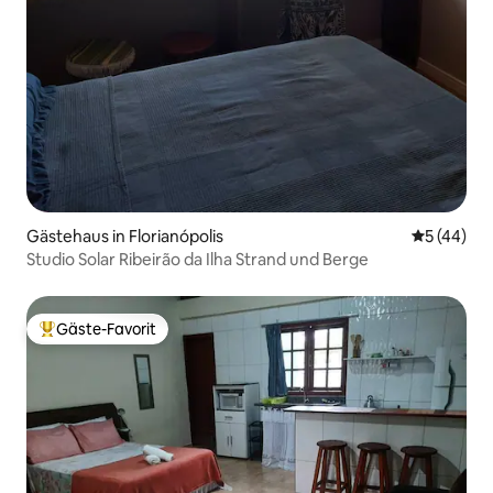
Gästehaus in Florianópolis
Durchschni
5 (44)
Studio Solar Ribeirão da Ilha Strand und Berge
Gäste-Favorit
Beliebter Gäste-Favorit.