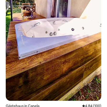
Gästehaus in Canela
Durchschnittli
4,84 (100)