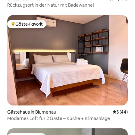
Rückzugsort in der Natur mit Badewanne!
Gäste-Favorit
Beliebter Gäste-Favorit.
Gästehaus in Blumenau
Durchschni
5 (44)
Modernes Loft für 2 Gäste – Küche + Klimaanlage