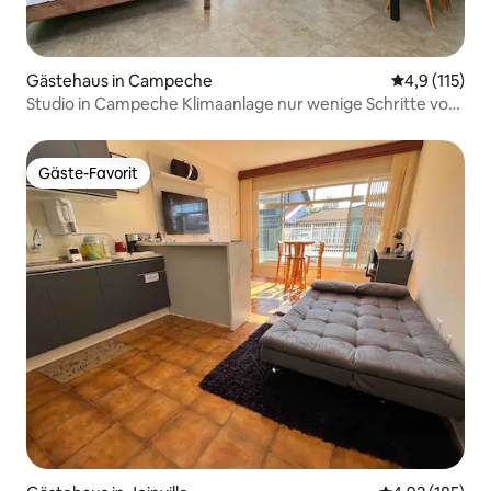
Gästehaus in Campeche
Durchschnitt
4,9 (115)
Studio in Campeche Klimaanlage nur wenige Schritte vom
Strand
Gäste-Favorit
Gäste-Favorit