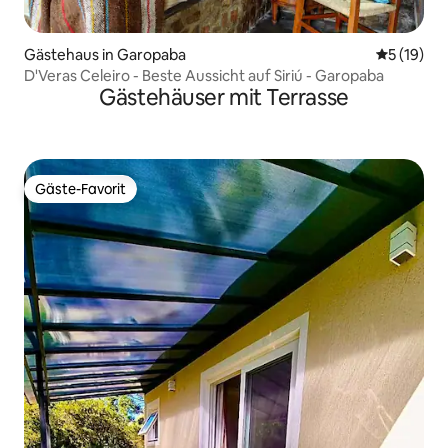
Gästehaus in Garopaba
Durchschn
5 (19)
D'Veras Celeiro - Beste Aussicht auf Siriú - Garopaba
Gästehäuser mit Terrasse
Gäste-Favorit
Gäste-Favorit