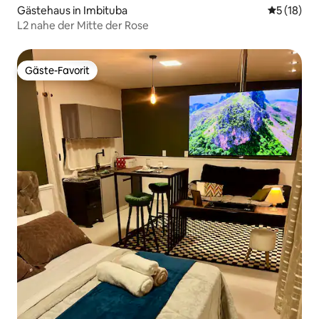
Gästehaus in Imbituba
Durchschn
5 (18)
L2 nahe der Mitte der Rose
Gäste-Favorit
Gäste-Favorit