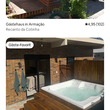
Gästehaus in Armação
Durchschnittl
4,95 (102)
Recanto da Cotinha
Gäste-Favorit
Gäste-Favorit