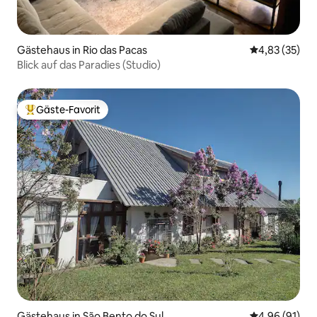
Gästehaus in Rio das Pacas
Durchschnitt
4,83 (35)
Blick auf das Paradies (Studio)
Gäste-Favorit
Beliebter Gäste-Favorit.
Gästehaus in São Bento do Sul
Durchschnitt
4,96 (91)