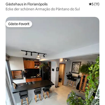
Gästehaus in Florianópolis
Durchschn
5 (11)
Ecke der schönen Armação do Pântano do Sul
Gäste-Favorit
Gäste-Favorit