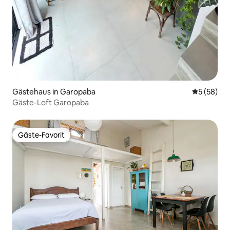
Gästehaus in Garopaba
Durchschni
5 (58)
Gäste-Loft Garopaba
Gäste-Favorit
Gäste-Favorit