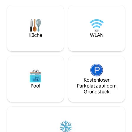
Kühlfunktion, einen großen Tisch und 2
Außenbereich gen
Bürostühle, Lampen, einen 32-Zoll-
wo aus man auch 
Smart-TV, 2 Internetanbieter und ein
Das Hotel liegt in
großes Badezimmer mit einer
mit breiten Straße
Badewanne (ohne Whirlpool). Wir
sicheren Gegend. 
schlagen vor, eine friedliche, ruhige und
kompletten Einka
freundliche Atmosphäre zu bieten, wir
Küche
WLAN
350 METER vom S
sind sicher, dass du unsere Unterkunft
lieben wirst!
Kostenloser
Pool
Parkplatz auf dem
Grundstück