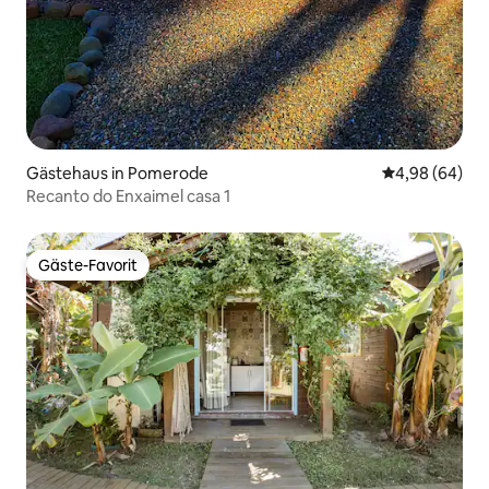
Gästehaus in Pomerode
Durchschnittl
4,98 (64)
Recanto do Enxaimel casa 1
Gäste-Favorit
Gäste-Favorit