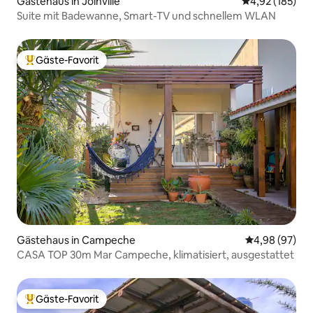
Gästehaus in Joinville
Durchschnittl
4,92 (185)
Suite mit Badewanne, Smart-TV und schnellem WLAN
Gäste-Favorit
Beliebter Gäste-Favorit.
Gästehaus in Campeche
Durchschnittl
4,98 (97)
CASA TOP 30m Mar Campeche, klimatisiert, ausgestattet
Gäste-Favorit
Beliebter Gäste-Favorit.