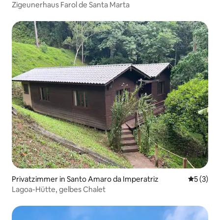
Zigeunerhaus Farol de Santa Marta
Privatzimmer in Santo Amaro da Imperatriz
Durchsch
5 (3)
Lagoa-Hütte, gelbes Chalet