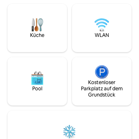
einem Gasherd er
elektrischen Dusc
mit Holz, neuer Kü
Herd (2 Kochstell
Wasserkocher (ele
Mixer und Föhn. 
Küche
WLAN
Kostenloser
Pool
Parkplatz auf dem
Grundstück