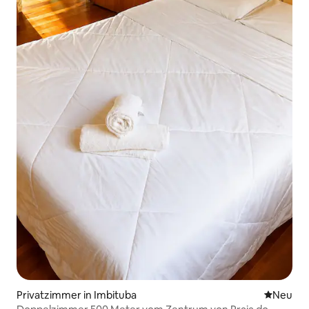
Privatzimmer in Imbituba
Neue Unt
Neu