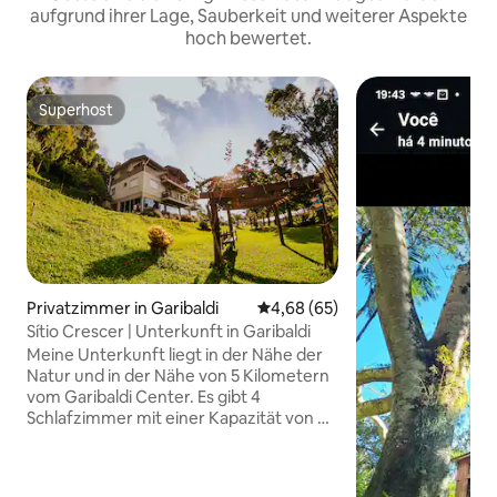
aufgrund ihrer Lage, Sauberkeit und weiterer Aspekte
hoch bewertet.
Superhost
Superhost
Privatzimmer in Garibaldi
Durchschnittliche Bewertung: 
4,68 (65)
Sítio Crescer | Unterkunft in Garibaldi
Meine Unterkunft liegt in der Nähe der
Natur und in der Nähe von 5 Kilometern
vom Garibaldi Center. Es gibt 4
Schlafzimmer mit einer Kapazität von 6
Personen in jedem Zimmer, ein
Doppelbett und zwei Etagenbetten, und
ein gemeinsames Badezimmer. Es