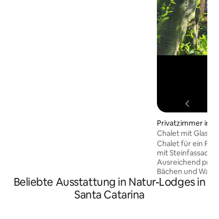
verfügt über kollektive Umgebungen
wie Küche mit Grill, Wohnzimmer mit TV
und Tischtennisplatte und Spielplatz. Es
verfügt über Dämme zum Schwimmen
und Angeln und Räume, die von Gärten
umgeben sind. Das Sítio produziert Bio
und verkauft an Gäste. Meine
Unterkunft ist gut für alleinreisende
Abenteurer und große Gruppen.
Privatzimmer in P
Chalet mit Glasfr
Chalet für ein Paar
mit Steinfassade 
Ausreichend priva
Bächen und Wald 
Beliebte Ausstattung in Natur-Lodges in
und in der Umgebu
für hundertjähri
Santa Catarina
vom Malcara Cany
Itaibezinho entfer
breiter Whirlpool 