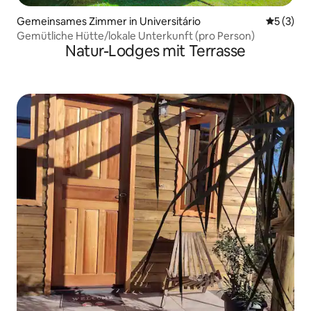
Gemeinsames Zimmer in Universitário
Durchsch
5 (3)
Gemütliche Hütte/lokale Unterkunft (pro Person)
Natur-Lodges mit Terrasse