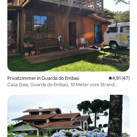
Privatzimmer in Guarda do Embaú
Durchschnitt
4,91 (47)
Casa Gaia, Guarda do Embaú, 10 Meter vom Strand
entfernt