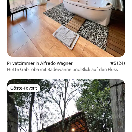
Privatzimmer in Alfredo Wagner
Durchschni
5 (24)
Hütte Gabiroba mit Badewanne und Blick auf den Fluss
Gäste-Favorit
Gäste-Favorit