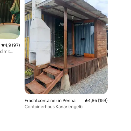
68 Bewertungen
Durchschnittliche Bewertung: 4,9 von 5, 97 Bewertungen
4,9 (97)
d mit
Frachtcontainer in Penha
Durchschnittliche Bew
4,86 (159)
Containerhaus Kanariengelb