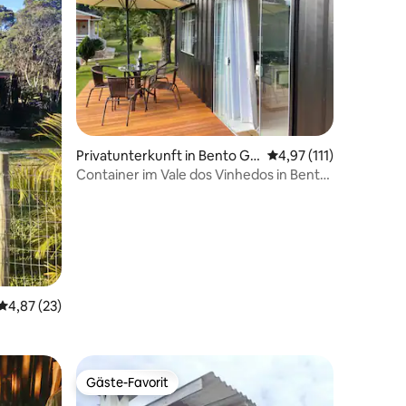
Privatunterkunft in Bento Go
Durchschnittliche Bew
4,97 (111)
nçalves
Container im Vale dos Vinhedos in Bento
Gonçalves
51 Bewertungen
Durchschnittliche Bewertung: 4,87 von 5, 23 Bewertungen
4,87 (23)
Gäste-Favorit
Gäste-Favorit