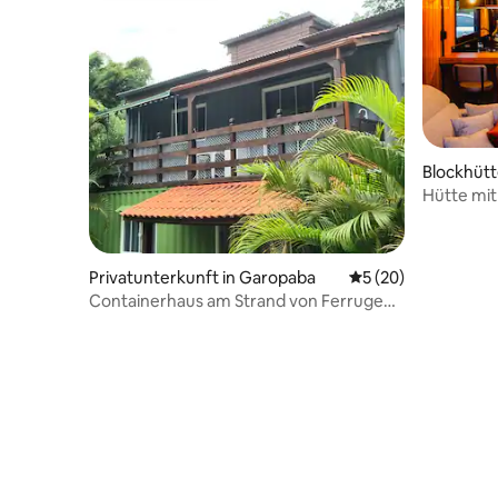
Blockhütte
Hütte mit
Privatunterkunft in Garopaba
Durchschnittliche 
5 (20)
Containerhaus am Strand von Ferrugem
- Aracuã Station