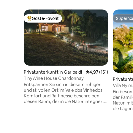
Gäste-Favorit
Superho
Beliebter Gäste-Favorit.
Superho
Privatunterkunft in Garibaldi
Durchschnittliche Bew
4,97 (151)
TinyWine House Chardonnay
Privatunterkunf
Entspannen Sie sich in diesem ruhigen
biraquera
Villa Nyim
und stilvollen Ort im Vale dos Vinhedos.
Ein beson
Komfort und Raffinesse beschreiben
der Famil
diesen Raum, der in die Natur integriert
Natur, mi
ist, in der Nähe der wichtigsten
die Lagun
Weingüter und Restaurants der Region.
Hintergru
Ein Konzept-Haus mit voll ausgestatteter
anspruchs
Küche, Elektroherd, Herd, Minibar,
Elementen
Terrasse, Gasheizung, Whirlpool, Smart-
gemütlic