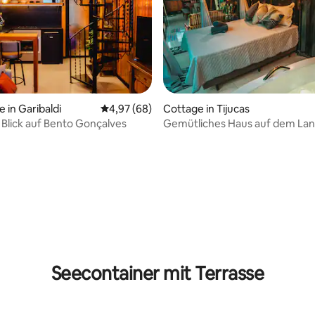
 in Garibaldi
Durchschnittliche Bewertung: 4,97 von 5, 
4,97 (68)
Cottage in Tijucas
 Blick auf Bento Gonçalves
Gemütliches Haus auf dem Lan
Ofuro und Bach
Bewertung: 5 von 5, 20 Bewertungen
Seecontainer mit Terrasse