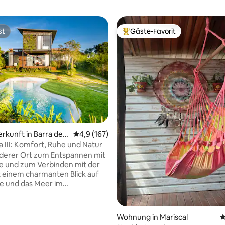
st
Gäste-Favorit
st
Beliebter Gäste-Favorit.
ertung: 4,97 von 5, 151 Bewertungen
t in Barra de I
Durchschnittliche Bewertung: 4,9 von 5, 1
4,9 (167)
a III: Komfort, Ruhe und Natur
derer Ort zum Entspannen mit
ie und zum Verbinden mit der
t einem charmanten Blick auf
e und das Meer im
nd. Das Haus verbindet
volles Design mit rustikalen
 und schafft so eine
Wohnung in Mariscal
D
he und einladende Atmosphäre.