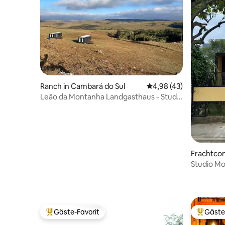
Ranch in Cambará do Sul
Durchschnittliche Bew
4,98 (43)
Leão da Montanha Landgasthaus - Studio
2
Frachtcon
Studio M
Gäste-Favorit
Gäste
Beliebter Gäste-Favorit.
Beliebte