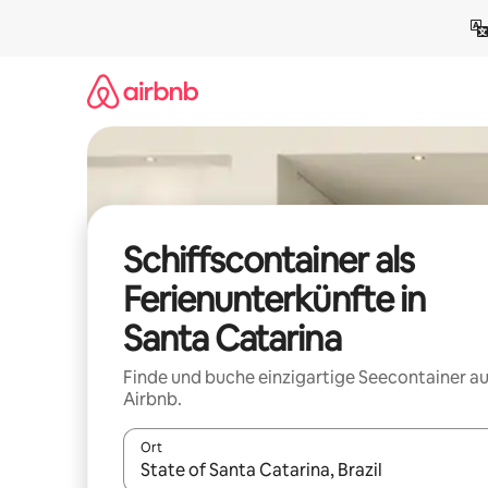
Zu
Inhalten
springen
Schiffscontainer als
Ferienunterkünfte in
Santa Catarina
Finde und buche einzigartige Seecontainer au
Airbnb.
Ort
Wenn Ergebnisse verfügbar sind, navigiere mit d