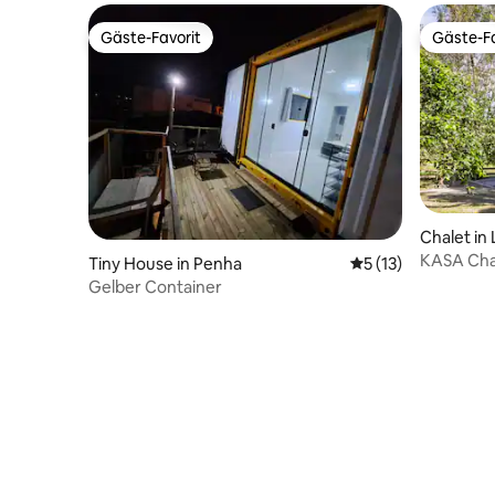
Gäste-Favorit
Gäste-Fa
Gäste-Favorit
Gäste-Fa
Chalet in
KASA Chal
Tiny House in Penha
Durchschnittliche
5 (13)
Terrasse
Gelber Container
entfernt