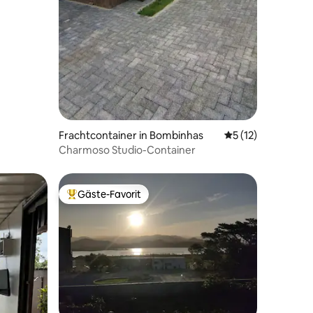
Frachtcontainer in Bombinhas
Durchschnittliche
5 (12)
Charmoso Studio-Container
Gäste-Favorit
Beliebter Gäste-Favorit.