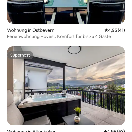
Wohnung in Ostbevern
Durchschnitt
4,95 (41)
Ferienwohnung Hovest: Komfort für bis zu 4 Gäste
Superhost
Superhost
Wohnung in Altenbeken
Durchschnittl
4,95 (63)