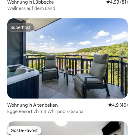
Wohnung in Lübbecke
Durchschnitt
4,99 (81)
Wellness auf dem Land
Superhost
Superhost
Wohnung in Altenbeken
Durchschnit
4,9 (40)
Egge Resort 7b mit Whirpool u Sauna
Gäste-Favorit
Gäste-Favorit