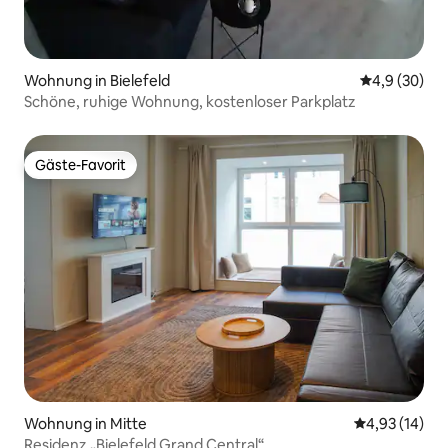
Wohnung in Bielefeld
Durchschnitt
4,9 (30)
Schöne, ruhige Wohnung, kostenloser Parkplatz
Gäste-Favorit
Gäste-Favorit
Wohnung in Mitte
Durchschnitt
4,93 (14)
Residenz „Bielefeld Grand Central“