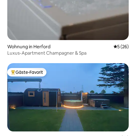
Wohnung in Herford
Durchschni
5 (26)
Luxus-Apartment Champagner & Spa
Gäste-Favorit
Beliebter Gäste-Favorit.