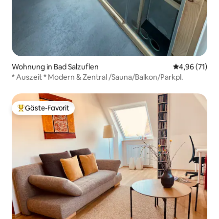
Wohnung in Bad Salzuflen
Durchschnitt
4,96 (71)
* Auszeit * Modern & Zentral /Sauna/Balkon/Parkpl.
Gäste-Favorit
Beliebter Gäste-Favorit.