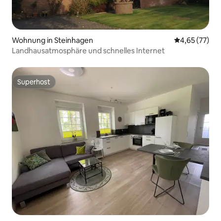
Wohnung in Steinhagen
Durchschnitt
4,65 (77)
Landhausatmosphäre und schnelles Internet
Superhost
Superhost