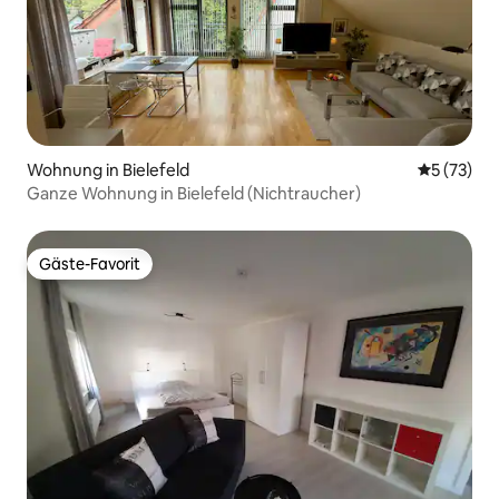
Wohnung in Bielefeld
Durchschn
5 (73)
Ganze Wohnung in Bielefeld (Nichtraucher)
Gäste-Favorit
Gäste-Favorit