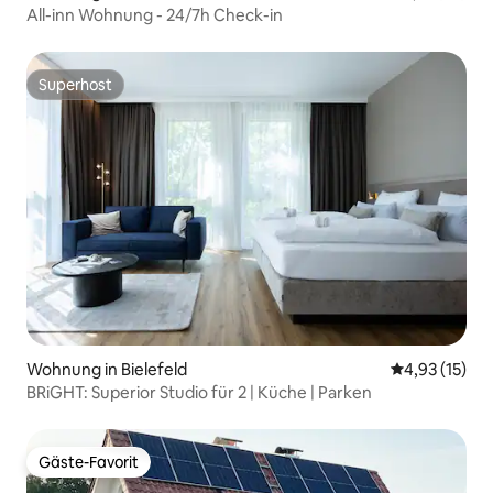
All-inn Wohnung - 24/7h Check-in
Superhost
Superhost
Wohnung in Bielefeld
Durchschnitt
4,93 (15)
BRiGHT: Superior Studio für 2 | Küche | Parken
Gäste-Favorit
Gäste-Favorit