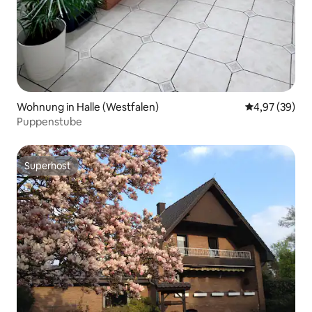
Wohnung in Halle (Westfalen)
Durchschnittl
4,97 (39)
Puppenstube
Superhost
Superhost