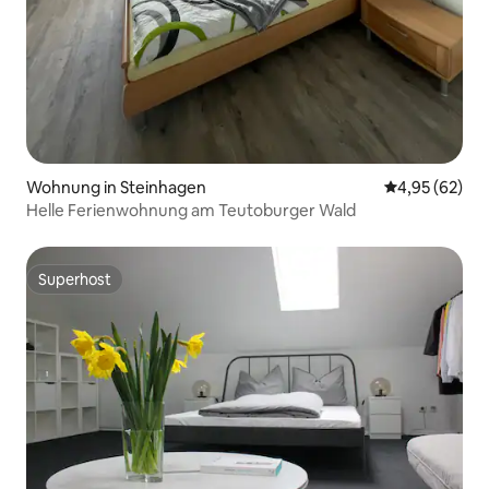
Wohnung in Steinhagen
Durchschnittl
4,95 (62)
Helle Ferienwohnung am Teutoburger Wald
Superhost
Superhost