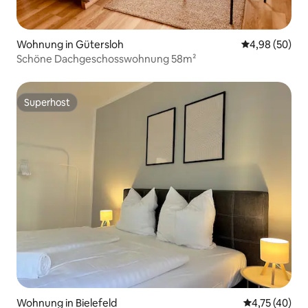
Wohnung in Gütersloh
Durchschnittl
4,98 (50)
Schöne Dachgeschosswohnung 58m²
Superhost
Superhost
Wohnung in Bielefeld
Durchschnitt
4,75 (40)