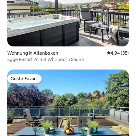
Wohnung in Altenbeken
Durchschnittl
4,94 (35)
Egge Resort 7c mit Whirpool u Sauna
Gäste-Favorit
Gäste-Favorit