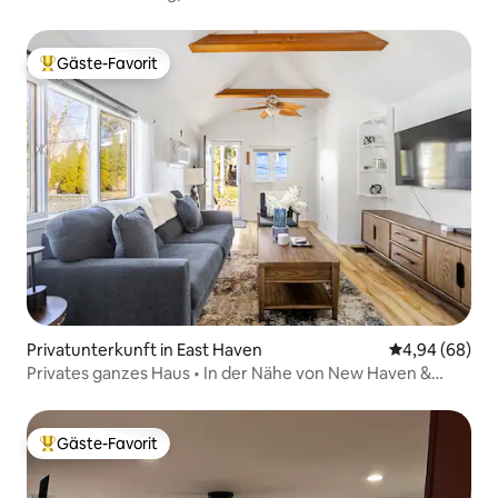
Gäste-Favorit
Beliebter Gäste-Favorit.
Privatunterkunft in East Haven
Durchschnittl
4,94 (68)
Privates ganzes Haus • In der Nähe von New Haven &
Shore
Gäste-Favorit
Beliebter Gäste-Favorit.