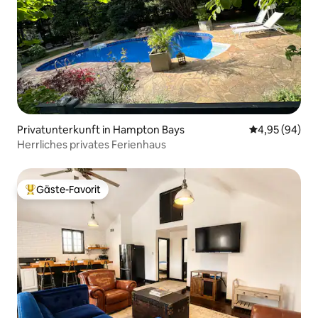
Privatunterkunft in Hampton Bays
Durchschnittl
4,95 (94)
Herrliches privates Ferienhaus
Gäste-Favorit
Beliebter Gäste-Favorit.