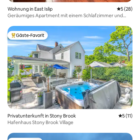
Wohnung in East Islip
Durchschni
5 (28)
Geräumiges Apartment mit einem Schlafzimmer und
eigenem Eingang
Gäste-Favorit
Beliebter Gäste-Favorit.
Privatunterkunft in Stony Brook
Durchschn
5 (11)
Hafenhaus Stony Brook Village