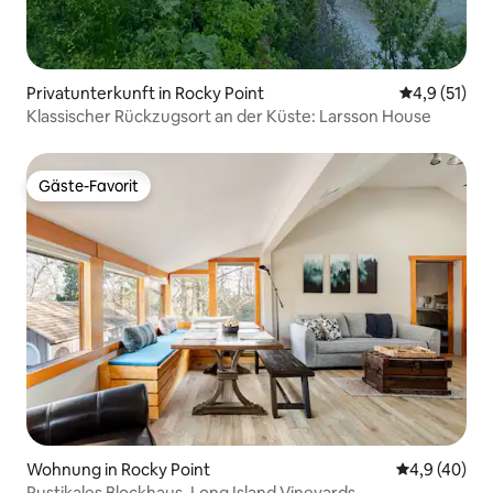
Privatunterkunft in Rocky Point
Durchschnit
4,9 (51)
Klassischer Rückzugsort an der Küste: Larsson House
Gäste-Favorit
Gäste-Favorit
Wohnung in Rocky Point
Durchschnit
4,9 (40)
Rustikales Blockhaus, Long Island Vineyards