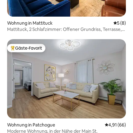
Wohnung in Mattituck
Durchschn
5 (8)
Mattituck, 2 Schlafzimmer: Offener Grundriss, Terrasse,
Grill, in der Nähe von Vines
Gäste-Favorit
Beliebter Gäste-Favorit.
Wohnung in Patchogue
Durchschnitt
4,91 (66)
Moderne Wohnung, in der Nähe der Main St.