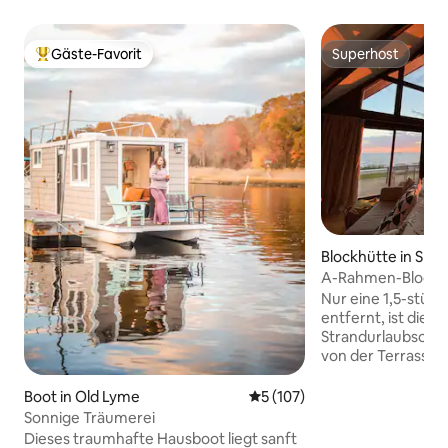
Gäste-Favorit
Superhost
Beliebter Gäste-Favorit.
Superhost
Blockhütte in Shirl
A-Rahmen-Blockhü
& epischen Sonn
Nur eine 1,5-stün
entfernt, ist dies
Strandurlaubsort,
von der Terrasse 
seinem schönen Bl
South Bay entfern
Boot in Old Lyme
Durchschnittliche Bewertung
5 (107)
mit atemberaube
Sonnige Träumerei
durch die Fenster
Dieses traumhafte Hausboot liegt sanft