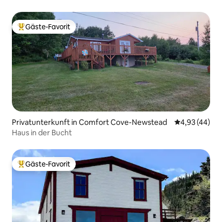
Gäste-Favorit
Beliebter Gäste-Favorit.
Privatunterkunft in Comfort Cove-Newstead
Durchschnittl
4,93 (44)
Haus in der Bucht
Gäste-Favorit
Beliebter Gäste-Favorit.