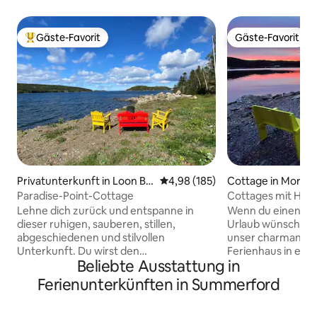
Gäste-Favorit
Gäste-Favorit
Beliebter Gäste-Favorit.
Gäste-Favorit
Privatunterkunft in Loon Ba
Durchschnittliche Bewertung: 4
4,98 (185)
Cottage in Moreto
y
ur
Paradise-Point-Cottage
Cottages mit Haf
Hafenblick/Whirlpo
Lehne dich zurück und entspanne in
Wenn du einen ruh
dieser ruhigen, sauberen, stillen,
Urlaub wünschst, d
abgeschiedenen und stilvollen
unser charmantes
Unterkunft. Du wirst den
Ferienhaus in ein
Beliebte Ausstattung in
wunderschönen Meerblick auf
Wir sind 25 Minute
atemberaubende Sonnenuntergänge
entfernt (Rockc
Ferienunterkünften in Summerford
lieben. Grill und Feuerstelle sind
Eisberge in der Saison. Entspanne
vorhanden. Zentrale Lage zwischen
unserem Whirlpool 