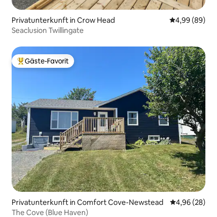
Privatunterkunft in Crow Head
Durchschnittl
4,99 (89)
Seaclusion Twillingate
Gäste-Favorit
Beliebter Gäste-Favorit.
Privatunterkunft in Comfort Cove-Newstead
Durchschnittl
4,96 (28)
The Cove (Blue Haven)