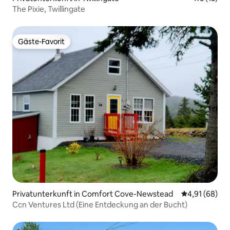
The Pixie, Twillingate
Gäste-Favorit
Gäste-Favorit
Privatunterkunft in Comfort Cove-Newstead
Durchschnitt
4,91 (68)
Ccn Ventures Ltd (Eine Entdeckung an der Bucht)