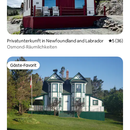
Privatunterkunft in Newfoundland and Labrador
Durchschni
5 (36)
Osmond-Räumlichkeiten
Gäste-Favorit
Gäste-Favorit