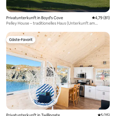
Privatunterkunft in Boyd's Cove
Durchschnitt
4,79 (81)
Pelley House – traditionelles Haus (Unterkunft am
Wasser)
Gäste-Favorit
Gäste-Favorit
Privatunterkunft in Twillingate
Durchschn
5 (15)