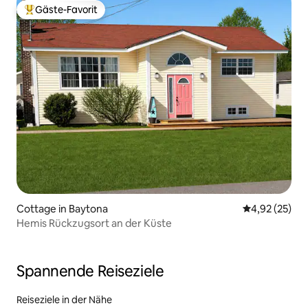
Gäste-Favorit
Beliebter Gäste-Favorit.
Cottage in Baytona
Durchschnitt
4,92 (25)
Hemis Rückzugsort an der Küste
Spannende Reiseziele
Reiseziele in der Nähe