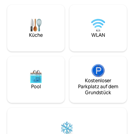
Lewisporte und Twillingate. In der Nähe
geschlossenen Te
von Farewell, wenn man Fogo besucht.
Musik hörst oder 
Nur wenige Minuten vom Privatstrand
Smart-TV im Freie
entfernt. Private Einfahrt. In der Gegend
die Feuerstelle an
gibt es viele Wanderwege. Macht
Ferienhauses oder
tagsüber Sightseeing und kehrt dann in
atemberaubenden
unser gemütliches, ruhiges Ferienhaus
nur wenige Schrit
Küche
WLAN
zurück, um den Meerblick zu genießen,
entfernt, mit unse
während ihr grillt oder in den
Sitzgelegenheiten
Feuerstellen ein Feuer macht. So
entspannend 🩵
Kostenloser
Pool
Parkplatz auf dem
Grundstück