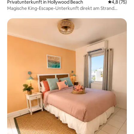
Privatunterkunft in Hollywood Beach
Durchschnit
4,8 (75)
Magische King-Escape-Unterkunft direkt am Strand
*Meerblick*Gemütlich