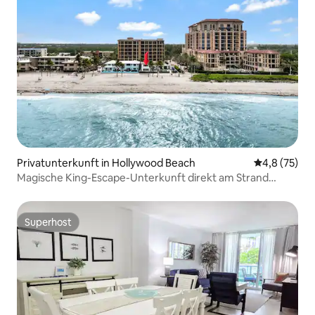
Privatunterkunft in Hollywood Beach
Durchschnit
4,8 (75)
Magische King-Escape-Unterkunft direkt am Strand
*Meerblick*Gemütlich
Superhost
Superhost