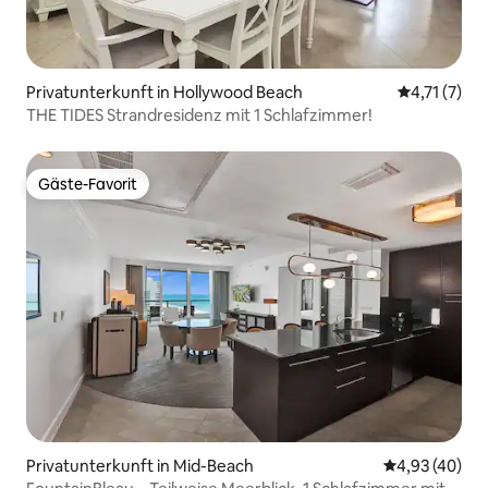
Privatunterkunft in Hollywood Beach
Durchschnit
4,71 (7)
THE TIDES Strandresidenz mit 1 Schlafzimmer!
Gäste-Favorit
Gäste-Favorit
Privatunterkunft in Mid-Beach
Durchschnittl
4,93 (40)