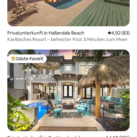
Privatunterkunft in Hallandale Beach
Durchschnittl
4,92 (83)
Karibisches Resort – beheizter Pool. 5 Minuten zum Meer
Gäste-Favorit
Beliebter Gäste-Favorit.