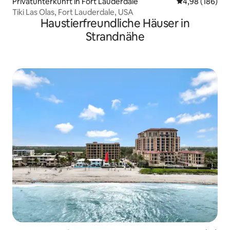
Privatunterkunft in Fort Lauderdale
Durchschnittli
4,98 (186)
Tiki Las Olas, Fort Lauderdale, USA
Haustierfreundliche Häuser in
Strandnähe