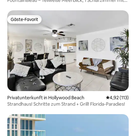
FountainBleau – Teilweise Meerblick, 1 Schlafzimmer mit
Terrasse
Gäste-Favorit
Gäste-Favorit
Privatunterkunft in Hollywood Beach
Durchschnittl
4,92 (113)
Strandhaus! Schritte zum Strand + Grill! Florida-Paradies!