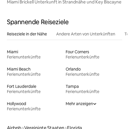
Miami Brickell Unterkunft in Strandnähe und Key Biscayne
Spannende Reiseziele
Reiseziele in der Nähe
Andere Arten von Unterkünften
To
Miami
Four Corners
Ferienunterkünfte
Ferienunterkünfte
Miami Beach
Orlando
Ferienunterkünfte
Ferienunterkünfte
Fort Lauderdale
Tampa
Ferienunterkünfte
Ferienunterkünfte
Hollywood
Mehr anzeigen
Ferienunterkünfte
Airbnb
Vereinigte Staaten
Florida