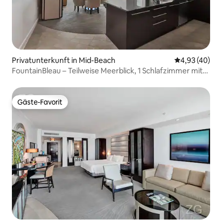
Privatunterkunft in Mid-Beach
Durchschnittl
4,93 (40)
FountainBleau – Teilweise Meerblick, 1 Schlafzimmer mit
Terrasse
Gäste-Favorit
Gäste-Favorit