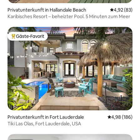
Privatunterkunft in Hallandale Beach
Durchschnittl
4,92 (83)
Karibisches Resort – beheizter Pool. 5 Minuten zum Meer
Gäste-Favorit
Beliebter Gäste-Favorit.
Privatunterkunft in Fort Lauderdale
Durchschnittli
4,98 (186)
Tiki Las Olas, Fort Lauderdale, USA