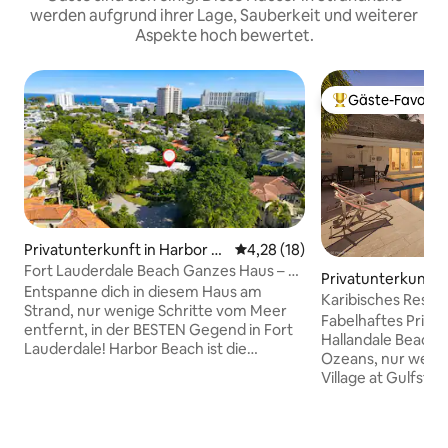
werden aufgrund ihrer Lage, Sauberkeit und weiterer
Aspekte hoch bewertet.
Gäste-Favorit
Beliebter Gäste-F
Privatunterkunft in Harbor B
Durchschnittliche Bewertung: 
4,28 (18)
each
Fort Lauderdale Beach Ganzes Haus – zu
Privatunterkunft i
Fuß zum Strand
Entspanne dich in diesem Haus am
e Beach
Karibisches Resort
Strand, nur wenige Schritte vom Meer
Minuten zum Mee
Fabelhaftes Priva
entfernt, in der BESTEN Gegend in Fort
Hallandale Beach 
Lauderdale! Harbor Beach ist die
Ozeans, nur wen
exklusivste Wohnanlage der Stadt und
Village at Gulfstr
nur wenige Gehminuten von Las Olas,
der Nähe der Aven
Fort Lauderdales erstklassigem
Lauderdale/Hollyw
Restaurant- und Einkaufsviertel,
Harbour und South
entfernt. Diese charmante Straße, die