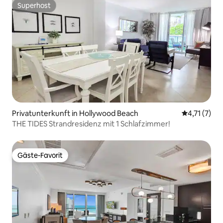
Superhost
Superhost
Privatunterkunft in Hollywood Beach
Durchschnit
4,71 (7)
THE TIDES Strandresidenz mit 1 Schlafzimmer!
Gäste-Favorit
Gäste-Favorit