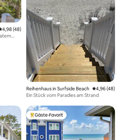
Durchschnittliche Bewertung: 4,98 von 5, 48 Bewertungen
4,98 (48)
ivatem
42 Bewertungen
Reihenhaus in Surfside Beach
Durchschnittliche Be
4,96 (48)
Ein Stück vom Paradies am Strand
Gäste-Favorit
Beliebter Gäste-Favorit.