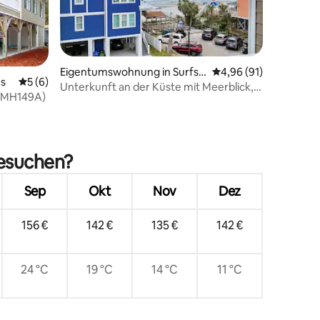
Eigentumswohnung in Surfsi
Durchschnittliche Be
4,96 (91)
es
Durchschnittliche Bewertung: 5 von 5, 6 Bewertungen
5 (6)
de Beach
Unterkunft an der Küste mit Meerblick,
(#MH149A)
perfekt für Paare
18 Bewertungen
besuchen?
Sep
Okt
Nov
Dez
156 €
142 €
135 €
142 €
24 °C
19 °C
14 °C
11 °C