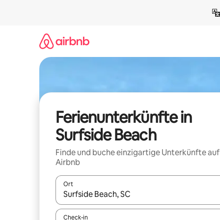
Zu
Inhalten
springen
Ferienunterkünfte in
Surfside Beach
Finde und buche einzigartige Unterkünfte auf
Airbnb
Ort
Wenn Ergebnisse verfügbar sind, navigiere mit d
Check-in