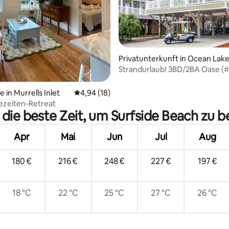
 Bewertung: 5 von 5, 11 Bewertungen
Privatunterkunft in Ocean Lak
Strandurlaub! 3BD/2BA Oase 
 in Murrells Inlet
Durchschnittliche Bewertung: 4,94 von 5, 
4,94 (18)
ezeiten-Retreat
 die beste Zeit, um Surfside Beach zu 
Apr
Mai
Jun
Jul
Aug
180 €
216 €
248 €
227 €
197 €
18 °C
22 °C
25 °C
27 °C
26 °C