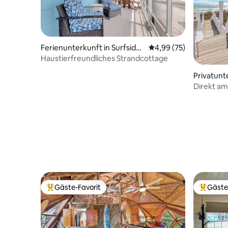
Ferienunterkunft in Surfside
Durchschnittliche Bew
4,99 (75)
Beach
Haustierfreundliches Strandcottage
Privatunte
each
Direkt am 
Unterkünf
Gäste-Favorit
Gäste
Beliebter Gäste-Favorit.
Beliebte