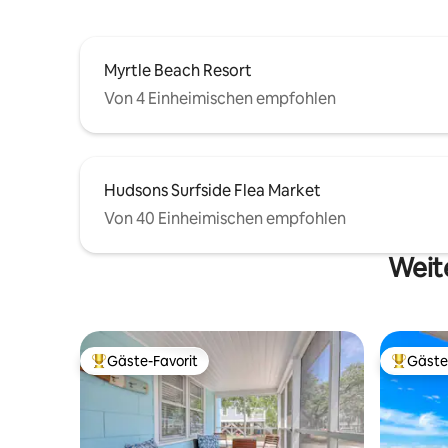
an der Küste und schaffe Erinnerungen.
Myrtle Beach Resort
Von 4 Einheimischen empfohlen
Hudsons Surfside Flea Market
Von 40 Einheimischen empfohlen
Weite
Gäste-Favorit
Gäste
Beliebter Gäste-Favorit.
Beliebte