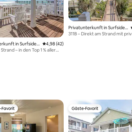
ertung: 4,99 von 5, 75 Bewertungen
Privatunterkunft in Surfside
Beach
311B – Direkt am Strand mit pr
Gehweg und Pool
rkunft in Surfside B
Durchschnittliche Bewertung: 4,98 von 5, 
4,98 (42)
Strand – in den Top 1 % aller
te auf Airbnb
-Favorit
Gäste-Favorit
r Gäste-Favorit.
Gäste-Favorit