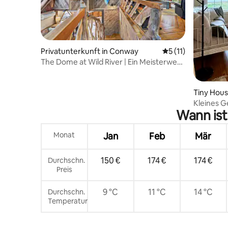
Privatunterkunft in Conway
Durchschnittliche
5 (11)
The Dome at Wild River | Ein Meisterwerk
am Flussufer
Tiny House
Kleines G
Wann ist
Monat
Jan
Feb
Mär
150 €
174 €
174 €
Durchschn.
Preis
9 °C
11 °C
14 °C
Durchschn.
Temperatur