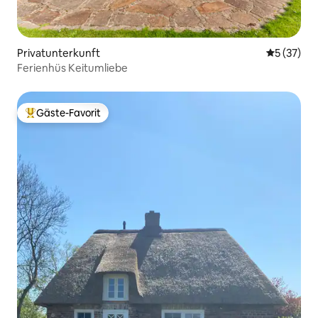
Privatunterkunft
Durchschn
5 (37)
Ferienhüs Keitumliebe
Gäste-Favorit
Beliebter Gäste-Favorit.