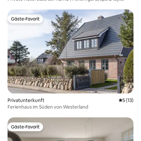
Gäste-Favorit
Gäste-Favorit
Privatunterkunft
Durchschn
5 (13)
Ferienhaus im Süden von Westerland
Gäste-Favorit
Gäste-Favorit