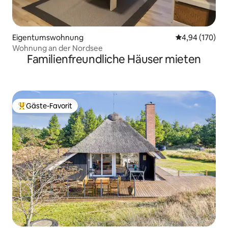
Eigentumswohnung
Durchschnittli
4,94 (170)
Wohnung an der Nordsee
Familienfreundliche Häuser mieten
Gäste-Favorit
Beliebter Gäste-Favorit.