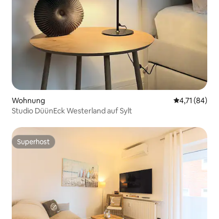
Wohnung
Durchschnitt
4,71 (84)
Studio DüünEck Westerland auf Sylt
Superhost
Superhost