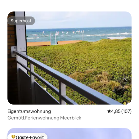
Superhost
Superhost
Eigentumswohnung
Durchschnittl
4,85 (107)
Gemütl.Ferienwohnung Meerblick
Gäste-Favorit