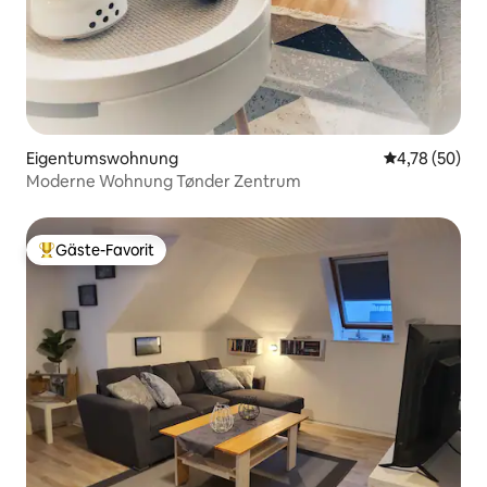
Eigentumswohnung
Durchschnitt
4,78 (50)
Moderne Wohnung Tønder Zentrum
Gäste-Favorit
Beliebter Gäste-Favorit.