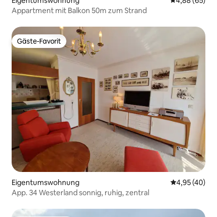
Eigentumswohnung
Durchschnittl
4,88 (65)
Appartment mit Balkon 50m zum Strand
Gäste-Favorit
Gäste-Favorit
Eigentumswohnung
Durchschnittl
4,95 (40)
App. 34 Westerland sonnig, ruhig, zentral