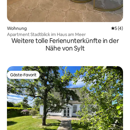
Wohnung
Durchsch
5 (4)
Apartment Stadtblick im Haus am Meer
Weitere tolle Ferienunterkünfte in der
Nähe von Sylt
Gäste-Favorit
Gäste-Favorit