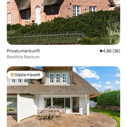
Privatunterkunft
Durchschnittl
4,86 (36)
Reethüs Rantum
Gäste-Favorit
Beliebter Gäste-Favorit.