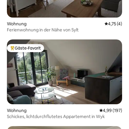
Wohnung
Durchschnit
4,75 (4)
Ferienwohnung in der Nähe von Sylt
Gäste-Favorit
Beliebter Gäste-Favorit.
Wohnung
Durchschnittli
4,99 (197)
Schickes, lichtdurchflutetes Appartement in Wyk