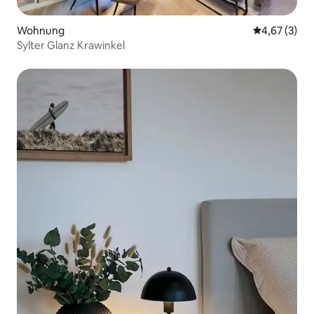
Wohnung
Durchschnit
4,67 (3)
Sylter Glanz Krawinkel