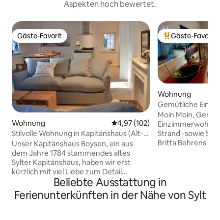
Aspekten hoch bewertet.
Gäste-Favorit
Gäste-Favorit
Gäste-Favorit
Beliebter Gäste-F
Wohnung
Gemütliche Einz
Herz, Strandnah!
Moin Moin, Gemütliche
Wohnung
Durchschnittliche Bewertung: 4
4,97 (102)
Einzimmerwohnung
Strand -sowie Sta
Stilvolle Wohnung in Kapitänshaus (Alt-
Britta Behrens Ha
Westerland)
Unser Kapitänshaus Boysen, ein aus
im Sommer schöner
dem Jahre 1784 stammendes altes
einem erfrischen
Sylter Kapitänshaus, haben wir erst
Von hier aus errei
kürzlich mit viel Liebe zum Detail
Fussgängerzone m
Beliebte Ausstattung in
renoviert. In der stilvoll eingerichteten 3
Geschäften und S
Zi. Garten-Wohnung findet Ihr mit vier
Ferienunterkünften in der Nähe von Sylt
in nur 2 Minuten,
Personen auf ca. 80 qm Platz. Aus dem
wunderbaren Stran
Wohnraum mit zwei Sofas gelangt Ihr
Parkplatz für Dein
auf eine lauschige Terrasse. Die zwei