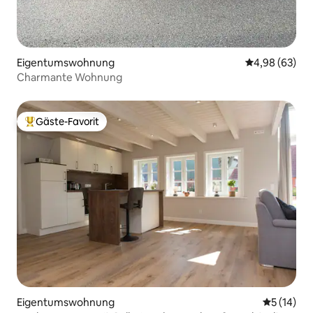
Eigentumswohnung
Durchschnittl
4,98 (63)
Charmante Wohnung
Gäste-Favorit
Beliebter Gäste-Favorit.
Eigentumswohnung
Durchschn
5 (14)