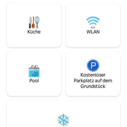
Du kostenlos in einem der
gemütlichen Schlafzimmer haben
Seitenstrassen parken. Bitte 
jeweils ein Doppelbett (180 cm bzw. 140
Beschreibung lese
cm breit) und sind bereits frisch
bezogen. Euch steht ein kostenloser
Parkplatz zur Verfügung.
Küche
WLAN
Kostenloser
Pool
Parkplatz auf dem
Grundstück