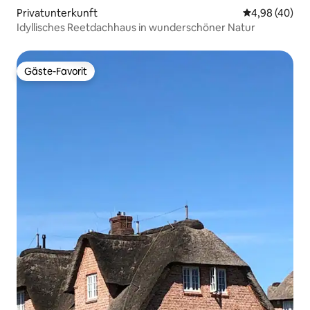
Privatunterkunft
Durchschnittl
4,98 (40)
Idyllisches Reetdachhaus in wunderschöner Natur
Gäste-Favorit
Gäste-Favorit