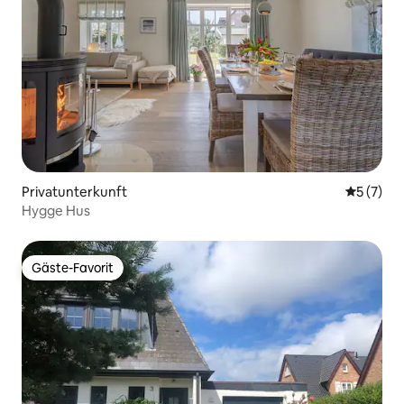
Privatunterkunft
Durchsch
5 (7)
Hygge Hus
Gäste-Favorit
Gäste-Favorit