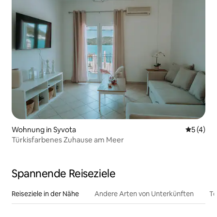
Wohnung in Syvota
Durchsch
5 (4)
Türkisfarbenes Zuhause am Meer
Spannende Reiseziele
Reiseziele in der Nähe
Andere Arten von Unterkünften
To