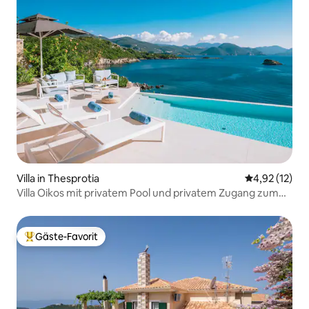
Villa in Thesprotia
Durchschnitt
4,92 (12)
Villa Oikos mit privatem Pool und privatem Zugang zum
Meer
Gäste-Favorit
Beliebter Gäste-Favorit.