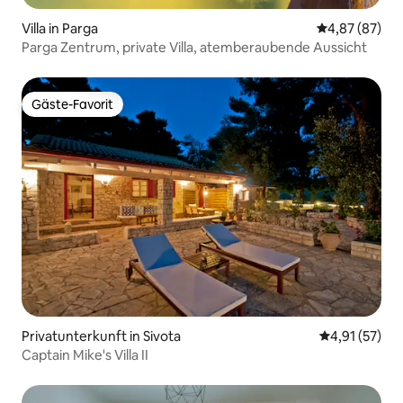
Villa in Parga
Durchschnittl
4,87 (87)
Parga Zentrum, private Villa, atemberaubende Aussicht
Gäste-Favorit
Gäste-Favorit
Privatunterkunft in Sivota
Durchschnitt
4,91 (57)
Captain Mike's Villa II