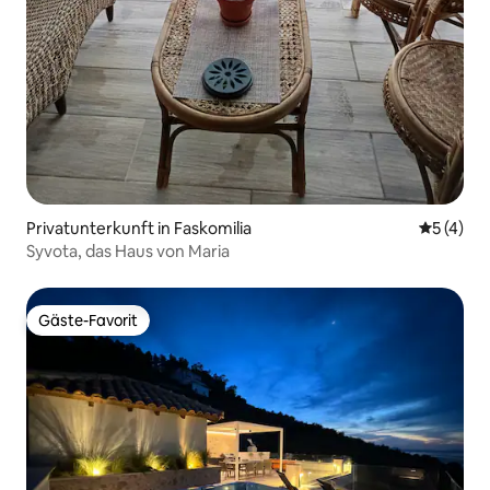
Privatunterkunft in Faskomilia
Durchsch
5 (4)
Syvota, das Haus von Maria
Gäste-Favorit
Gäste-Favorit